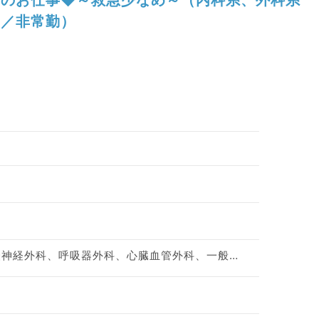
／非常勤）
神経内科、心療内科、脳神経外科、呼吸器外科、心臓血管外科、一般内科、循環器内科、呼吸器内科、消化器内科、内分泌・代謝内科、腎臓内科、老年内科、外科系全般、一般外科、消化器外科、膠原病科