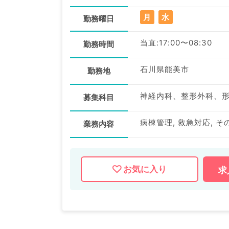
月
水
勤務曜日
当直:17:00〜08:30
勤務時間
石川県能美市
勤務地
募集科目
病棟管理, 救急対応, そ
業務内容
お気に入り
求