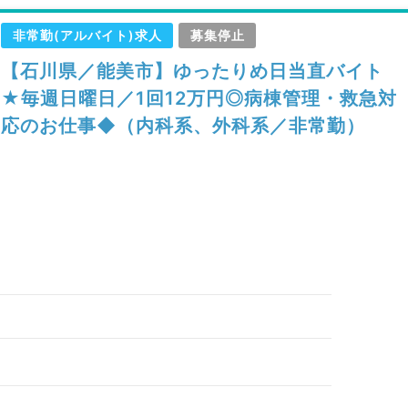
非常勤(アルバイト)求人
募集停止
【石川県／能美市】ゆったりめ日当直バイト
★毎週日曜日／1回12万円◎病棟管理・救急対
応のお仕事◆（内科系、外科系／非常勤）