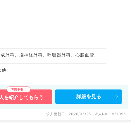
神経内科、整形外科、形成外科、脳神経外科、呼吸器外科、心臓血管外科、泌尿器科、一般内科、循環器内科、呼吸器内科、消化器内科、内分泌・代謝内科、腎臓内科、老年内科、血液内科、外科系全般、一般外科、消化器外科、乳腺外科、膠原病科、大腸・肛門外科
の他
詳細を
見る
人を
紹介してもらう
求人更新日 : 2026/05/25
求人No. : 951995