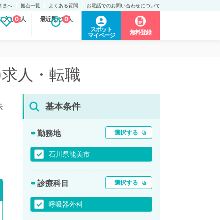
さまへ
拠点一覧
よくある質問
お電話でのお問い合わせについて
に入り求人
0
最近見た求人
0
スポット
無料登録
マイページ
)求人・転職
基本条件
示
勤務地
選択する
石川県能美市
診療科目
選択する
呼吸器外科