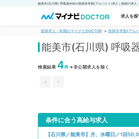
求人を探
医師求人・転職のマイナビDOCTOR
医師非常勤(アルバ
能美市(石川県) 呼
4
検索結果
件
※非公開求人を除く
条件に合う高給与求人