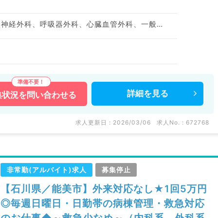
神経内科、心療内科、脳神経外科、呼吸器外科、心臓血管外科、一般内科、循環器内科、呼吸器内科、消化器内科、内分泌・代謝内科、腎臓内科、老年内科、外科系全般、一般外科、消化器外科、膠原病科
詳細を
見る
集状況を
問い合わせる
求人更新日 : 2026/03/06
求人No. : 672768
非常勤(アルバイト)求人
募集停止
【石川県／能美市】外来対応なし★1回5万円
◎毎週日曜日・日勤帯の病棟管理・救急対応
のお仕事◆～救急少なめ～（内科系、外科系