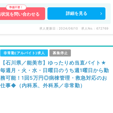
詳細を
見る
集状況を
問い合わせる
求人更新日 : 2024/06/10
求人No. : 672769
非常勤(アルバイト)求人
募集停止
【石川県／能美市】ゆったりめ当直バイト★
毎週月・火・水・日曜日のうち週1曜日から勤
務可能！1回5万円◎病棟管理・救急対応のお
仕事◆（内科系、外科系／非常勤）