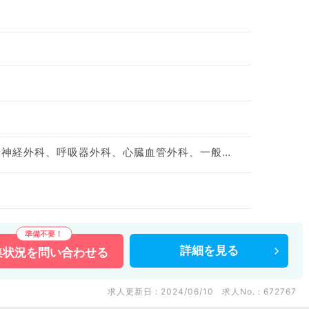
神経内科、心療内科、脳神経外科、呼吸器外科、心臓血管外科、一般内科、循環器内科、呼吸器内科、消化器内科、内分泌・代謝内科、腎臓内科、老年内科、外科系全般、一般外科、消化器外科、膠原病科
詳細を
見る
集状況を
問い合わせる
求人更新日 : 2024/06/10
求人No. : 672767