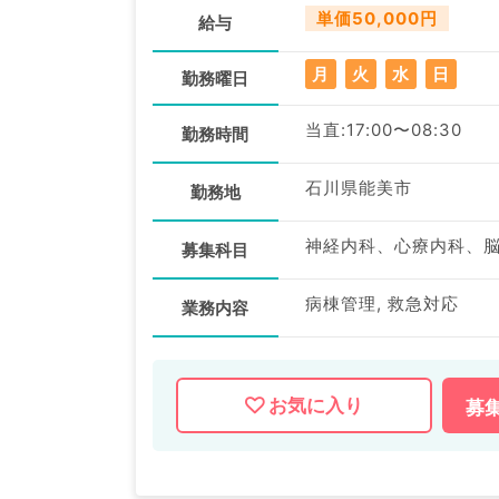
単価50,000円
給与
月
火
水
日
勤務曜日
当直:17:00〜08:30
勤務時間
石川県能美市
勤務地
募集科目
病棟管理, 救急対応
業務内容
お気に入り
募