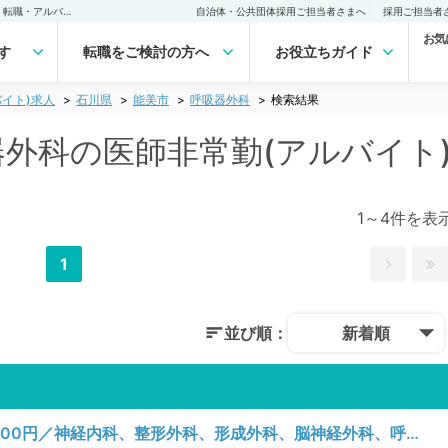
能美市(石川県) 呼吸器外科の医師非常勤(アルバイト)求人｜医師の求人・転職・アルバイトは【マイナビDOCTOR】
自治体・公共団体採用ご担当者さまへ
採用ご担当者
お気
す
転職をご検討の方へ
お役立ちガイド
イト)求人
石川県
能美市
呼吸器外科
検索結果
吸器外科の医師非常勤(アルバイト
1～4件を表
1
並び順：
新着順
【石川県／能美市】月、水曜日／1回50,000円／神経内科、整形外科、形成外科、脳神経外科、呼吸器外科、心臓血管外科、泌尿器科、一般内科、循環器内科、呼吸器内科、消化器内科、内分泌・代謝内科、腎臓内科、老年内科、血液内科、外科系全般、一般外科、消化器外科、乳腺外科、膠原病科、大腸・肛門外科／病棟管理、救急対応、その他