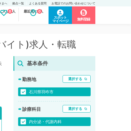
さまへ
拠点一覧
よくある質問
お電話でのお問い合わせについて
に入り求人
0
最近見た求人
0
スポット
無料登録
マイページ
バイト)求人・転職
基本条件
示
勤務地
選択する
石川県羽咋市
診療科目
選択する
内分泌・代謝内科