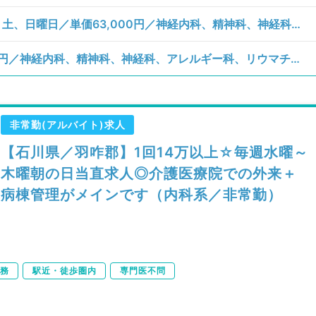
【石川県／羽咋市】月、火、水、木、金、土、日曜日／単価63,000円／神経内科、精神科、神経科、アレルギー科、リウマチ科、小児科、整形外科、形成外科、美容外科、脳神経外科、呼吸器外科、心臓血管外科、小児外科、皮膚科、泌尿器科、産婦人科、産科、婦人科、眼科、耳鼻咽喉科、気管食道科、放射線科、リハビリテーション科、麻酔科、ペインクリニック、人工透析科、緩和ケア科、一般内科、循環器内科、呼吸器内科、消化器内科、内分泌・代謝内科、腎臓内科、老年内科、血液内科、外科系全般、一般外科、消化器外科、乳腺外科、総合診療科、美容皮膚科、健診・人間ドック、救急科・ＩＣＵ、病理科、基礎医学系、膠原病科、スポーツ整形外科、大腸・肛門外科、その他、産業医／救急対応
【石川県／羽咋市】日曜日／単価85,500円／神経内科、精神科、神経科、アレルギー科、リウマチ科、小児科、整形外科、形成外科、美容外科、脳神経外科、呼吸器外科、心臓血管外科、小児外科、皮膚科、泌尿器科、産婦人科、産科、婦人科、眼科、耳鼻咽喉科、気管食道科、放射線科、リハビリテーション科、麻酔科、ペインクリニック、人工透析科、緩和ケア科、一般内科、循環器内科、呼吸器内科、消化器内科、内分泌・代謝内科、腎臓内科、老年内科、血液内科、外科系全般、一般外科、消化器外科、乳腺外科、総合診療科、美容皮膚科、健診・人間ドック、救急科・ＩＣＵ、病理科、基礎医学系、膠原病科、スポーツ整形外科、大腸・肛門外科、その他、産業医／病棟管理
非常勤(アルバイト)求人
【石川県／羽咋郡】1回14万以上☆毎週水曜～
木曜朝の日当直求人◎介護医療院での外来＋
病棟管理がメインです（内科系／非常勤）
務
駅近・徒歩圏内
専門医不問