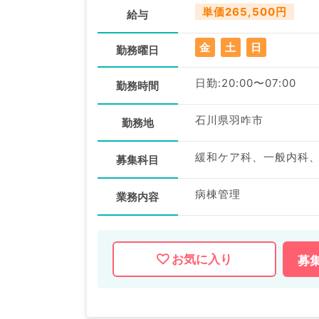
単価265,500円
給与
金
土
日
勤務曜日
日勤:20:00〜07:00
勤務時間
石川県羽咋市
勤務地
募集科目
病棟管理
業務内容
お気に入り
募