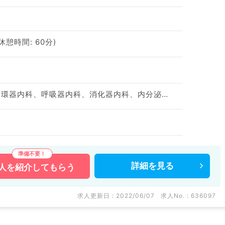
(休憩時間: 60分)
神経内科、一般内科、循環器内科、呼吸器内科、消化器内科、内分泌・代謝内科、腎臓内科、老年内科、血液内科、膠原病科
詳細を
見る
人を
紹介してもらう
求人更新日 : 2022/06/07
求人No. : 636097