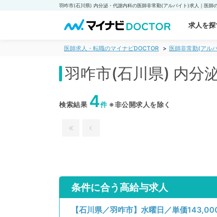
求人を探
医師求人・転職のマイナビDOCTOR
医師非常勤(アルバ
羽咋市(石川県) 内
4
検索結果
件
※非公開求人を除く
条件に合う高給与求人