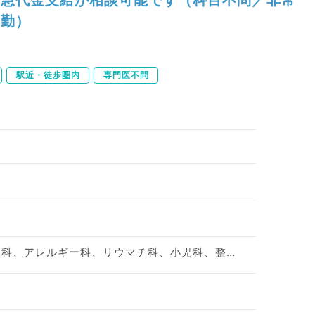
勤）
駅近・徒歩圏内
専門医不問
神経内科、精神科、神経科、アレルギー科、リウマチ科、小児科、整形外科、形成外科、美容外科、脳神経外科、呼吸器外科、心臓血管外科、小児外科、皮膚科、泌尿器科、産婦人科、産科、婦人科、眼科、耳鼻咽喉科、気管食道科、放射線科、リハビリテーション科、麻酔科、ペインクリニック、人工透析科、緩和ケア科、一般内科、循環器内科、呼吸器内科、消化器内科、内分泌・代謝内科、腎臓内科、老年内科、血液内科、外科系全般、一般外科、消化器外科、乳腺外科、総合診療科、美容皮膚科、健診・人間ドック、救急科・ＩＣＵ、病理科、基礎医学系、膠原病科、スポーツ整形外科、大腸・肛門外科、その他、産業医