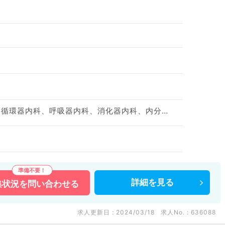
緩和ケア科、一般内科、循環器内科、呼吸器内科、消化器内科、内分泌・代謝内科、腎臓内科、老年内科
詳細を
見る
集状況を
問い合わせる
求人更新日 : 2024/03/18
求人No. : 636088