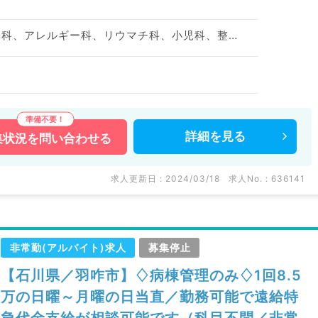
神経内科、精神科、神経科、アレルギー科、リウマチ科、小児科、整形外科、形成外科、美容外科、脳神経外科、呼吸器外科、心臓血管外科、小児外科、皮膚科、泌尿器科、産婦人科、産科、婦人科、眼科、耳鼻咽喉科、気管食道科、放射線科、リハビリテーション科、麻酔科、ペインクリニック、人工透析科、緩和ケア科、一般内科、循環器内科、呼吸器内科、消化器内科、内分泌・代謝内科、腎臓内科、老年内科、血液内科、外科系全般、一般外科、消化器外科、乳腺外科、総合診療科、美容皮膚科、健診・人間ドック、救急科・ＩＣＵ、病理科、基礎医学系、膠原病科、スポーツ整形外科、大腸・肛門外科、その他、産業医
詳細を
見る
集状況を
問い合わせる
求人更新日 : 2024/03/18
求人No. : 636141
非常勤(アルバイト)求人
募集停止
【石川県／羽咋市】♢病棟管理のみ♢1回8.5
万の日曜～月曜の日当直／勤務可能で遠給特
急代金支給が相談可能です（科目不問／非常