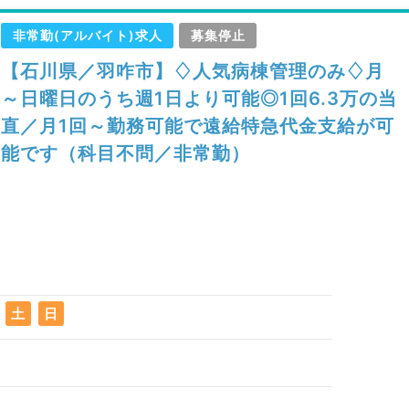
非常勤(アルバイト)求人
募集停止
【石川県／羽咋市】♢人気病棟管理のみ♢月
～日曜日のうち週1日より可能◎1回6.3万の当
直／月1回～勤務可能で遠給特急代金支給が可
能です（科目不問／非常勤）
土
日