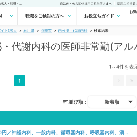
羽咋市(石川県) 内分泌・代謝内科の医師非常勤(アルバイト)求人｜医師の求人・転職・アルバイトは【マイナビDOCTOR】
自治体・公共団体採用ご担当者さまへ
採用ご担当者
お気
す
転職をご検討の方へ
お役立ちガイド
イト)求人
石川県
羽咋市
内分泌・代謝内科
検索結果
分泌・代謝内科の医師非常勤(アル
1～4件を表
1
並び順：
新着順
【石川県／羽咋市】水曜日／単価143,000円／神経内科、一般内科、循環器内科、呼吸器内科、消化器内科、内分泌・代謝内科、腎臓内科、老年内科、血液内科、膠原病科／一般外来、病棟管理