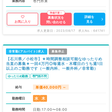
業務内容
専門外来
詳細を
募集状況を
見る
お気に入り
問い合わせる
求人更新日 : 2023/08/17
求人No. : 641741
非常勤(アルバイト)求人
募集停止
【石川県／小松市】★時間調整相談可能なゆったりめ
当直の募集★一回4万円◎毎週水・木曜日のうち週1日
以上のご勤務です（一般内科、一般外科／非常勤）
ゆったりめ勤務
専門医不問
給与
単価40,000円 ～
水
木
勤務曜日
勤務時間
日勤:17:00〜08:00