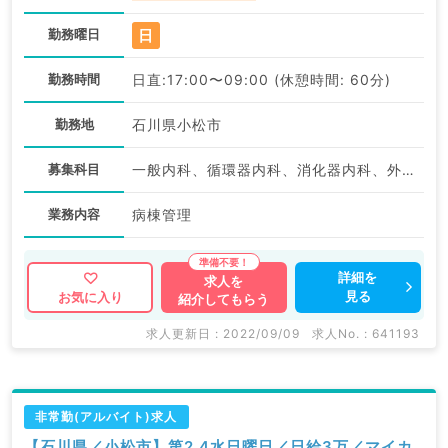
日
勤務曜日
勤務時間
日直:17:00〜09:00 (休憩時間: 60分)
勤務地
石川県小松市
募集科目
一般内科、循環器内科、消化器内科、外科系全般、一般外科、消化器外科
業務内容
病棟管理
詳細を
求人を
見る
お気に入り
紹介してもらう
求人更新日 : 2022/09/09
求人No. : 641193
非常勤(アルバイト)求人
【石川県／小松市】第2.4水日曜日／日給3万／マイカ