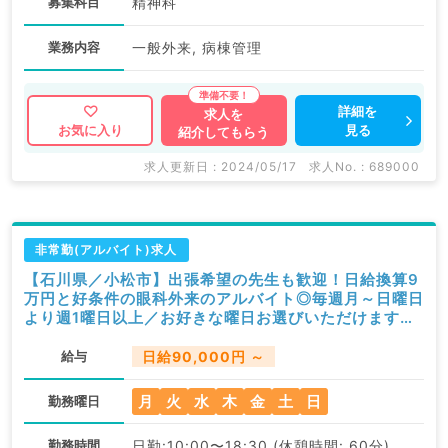
募集科目
精神科
業務内容
一般外来, 病棟管理
詳細を
求人を
見る
お気に入り
紹介してもらう
求人更新日 : 2024/05/17
求人No. : 689000
非常勤(アルバイト)求人
【石川県／小松市】出張希望の先生も歓迎！日給換算9
万円と好条件の眼科外来のアルバイト◎毎週月～日曜日
より週1曜日以上／お好きな曜日お選びいただけます！
（眼科／非常勤）
給与
日給90,000円 ～
月
火
水
木
金
土
日
勤務曜日
勤務時間
日勤:10:00〜18:30 (休憩時間: 60分)