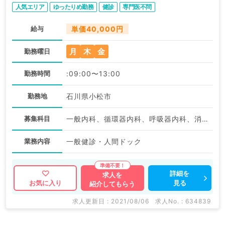
人気エリア
ゆったりめ勤務
健診
専門医不問
給与
単価40,000円
月
木
金
勤務曜日
勤務時間
:09:00〜13:00
勤務地
石川県小松市
募集科目
一般内科、循環器内科、呼吸器内科、消化器内科、内分泌・代謝内科、腎臓内科、血液内科
業務内容
一般健診・人間ドック
詳細を
求人を
見る
お気に入り
紹介してもらう
求人更新日 : 2021/08/06
求人No. : 634839