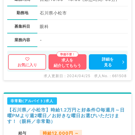
勤務地
石川県小松市
募集科目
眼科
業務内容
-
詳細を
求人を
見る
お気に入り
紹介してもらう
求人更新日 : 2024/04/25
求人No. : 661508
非常勤(アルバイト)求人
【石川県／小松市】時給1.2万円と好条件◎毎週月～日
曜PMより週2曜日／お好きな曜日お選びいただけま
す！（眼科／非常勤）
給与
時給12,000円 ～