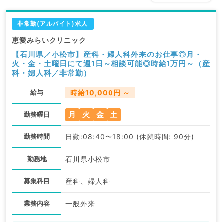
非常勤(アルバイト)求人
恵愛みらいクリニック
【石川県／小松市】産科・婦人科外来のお仕事◎月・
火・金・土曜日にて週1日～相談可能◎時給1万円～（産
科・婦人科／非常勤）
給与
時給10,000円 ～
月
火
金
土
勤務曜日
勤務時間
日勤:08:40〜18:00 (休憩時間: 90分)
勤務地
石川県小松市
募集科目
産科、婦人科
業務内容
一般外来