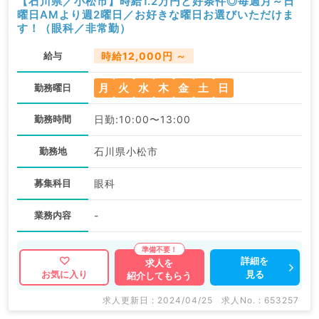
【石川県／小松市】時給1.2万円と好条件◎毎週月～日
曜日AMより週2曜日／お好きな曜日お選びいただけま
す！（眼科／非常勤）
給与
時給12,000円 ～
月
火
水
木
金
土
日
勤務曜日
勤務時間
日勤:10:00〜13:00
勤務地
石川県小松市
募集科目
眼科
業務内容
-
詳細を
求人を
見る
お気に入り
紹介してもらう
求人更新日 : 2024/04/25
求人No. : 653257