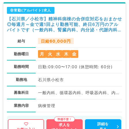
非常勤(アルバイト)求人
【石川県／小松市】精神科病棟の合併症対応をおまかせ
◎毎週月～金で週1回より勤務可能、終日6万円のアル
バイトです（一般内科、腎臓内科、内分泌・代謝内科／
非常勤）
給与
日給60,000円
月
火
水
木
金
勤務曜日
勤務時間
日勤:09:00〜17:00 (休憩時間: 60分)
勤務地
石川県小松市
募集科目
一般内科、循環器内科、呼吸器内科、内分泌・代謝内科、腎臓内科、老年内科
業務内容
病棟管理
詳細を
求人を