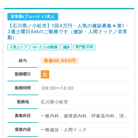
非常勤(アルバイト)求人
【石川県／小松市】1回4万円・人気の健診募集★第1・
3週土曜日AMのご勤務です（健診・人間ドック／非常
勤）
人気エリア
ゆったりめ勤務
健診
専門医不問
給与
単価40,000円
土
勤務曜日
勤務時間
:09:00〜13:00
勤務地
石川県小松市
募集科目
一般内科、循環器内科、呼吸器内科、消化器内科、内分泌・代謝内科、腎臓内科、血液内科
業務内容
一般健診・人間ドック