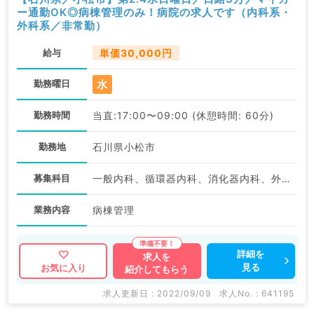
ー通勤OK◎病棟管理のみ！病院の求人です（内科系・
外科系／非常勤）
給与
単価30,000円
水
勤務曜日
勤務時間
当直:17:00〜09:00 (休憩時間: 60分)
勤務地
石川県小松市
募集科目
一般内科、循環器内科、消化器内科、外科系全般、一般外科、消化器外科
業務内容
病棟管理
詳細を
求人を
見る
お気に入り
紹介してもらう
求人更新日 : 2022/09/09
求人No. : 641195