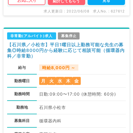
見る
お気に入り
紹介してもらう
求人更新日 : 2022/06/08
求人No. : 627612
非常勤(アルバイト)求人
募集停止
【石川県／小松市】平日1曜日以上勤務可能な先生の募
集◎時給8000円から経験に応じて相談可能（循環器内
科／非常勤）
給与
時給8,000円 ～
月
火
水
木
金
勤務曜日
勤務時間
日勤:09:00〜17:00 (休憩時間: 60分)
勤務地
石川県小松市
募集科目
循環器内科