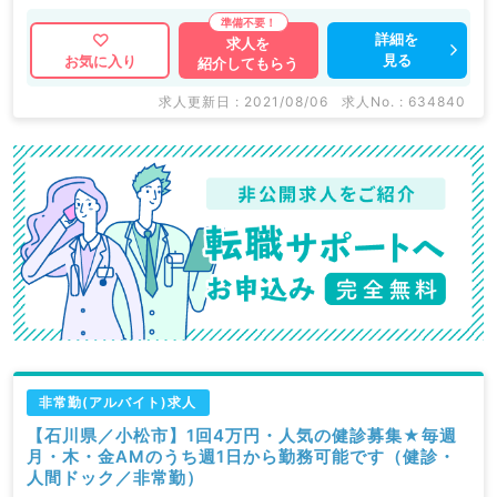
詳細を
求人を
見る
お気に入り
紹介してもらう
求人更新日 : 2021/08/06
求人No. : 634840
非常勤(アルバイト)求人
【石川県／小松市】1回4万円・人気の健診募集★毎週
月・木・金AMのうち週1日から勤務可能です（健診・
人間ドック／非常勤）