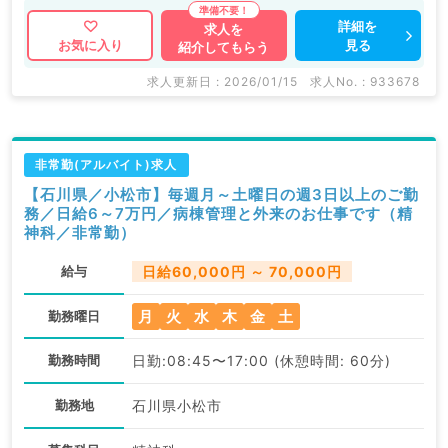
詳細を
求人を
見る
お気に入り
紹介してもらう
求人更新日 : 2026/01/15
求人No. : 933678
非常勤(アルバイト)求人
【石川県／小松市】毎週月～土曜日の週3日以上のご勤
務／日給6～7万円／病棟管理と外来のお仕事です（精
神科／非常勤）
給与
日給60,000円 ～ 70,000円
月
火
水
木
金
土
勤務曜日
勤務時間
日勤:08:45〜17:00 (休憩時間: 60分)
勤務地
石川県小松市