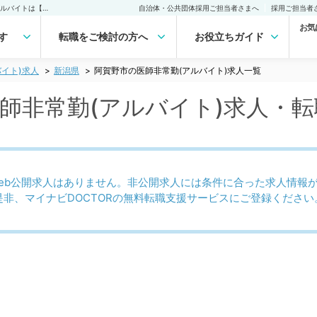
阿賀野市(新潟県)の医師非常勤(アルバイト)求人｜医師の求人・転職・アルバイトは【マイナビDOCTOR】
自治体・公共団体採用ご担当者さまへ
採用ご担当者
お気
す
転職をご検討の方へ
お役立ちガイド
イト)求人
新潟県
阿賀野市の医師非常勤(アルバイト)求人一覧
医師非常勤(アルバイト)求人・転
eb公開求人はありません。非公開求人には条件に合った求人情報
是非、マイナビDOCTORの無料転職支援サービスにご登録ください