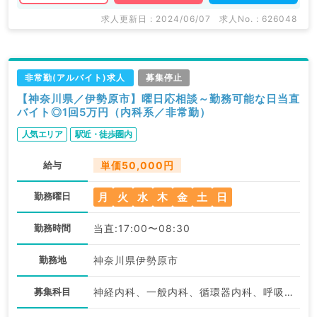
求人更新日 : 2024/06/07
求人No. : 626048
非常勤(アルバイト)求人
募集停止
【神奈川県／伊勢原市】曜日応相談～勤務可能な日当直
バイト◎1回5万円（内科系／非常勤）
人気エリア
駅近・徒歩圏内
給与
単価50,000円
月
火
水
木
金
土
日
勤務曜日
勤務時間
当直:17:00〜08:30
勤務地
神奈川県伊勢原市
募集科目
神経内科、一般内科、循環器内科、呼吸器内科、消化器内科、内分泌・代謝内科、腎臓内科、血液内科