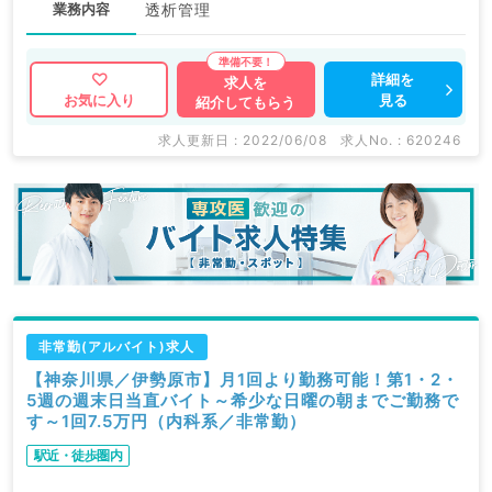
業務内容
透析管理
詳細を
求人を
見る
お気に入り
紹介してもらう
求人更新日 : 2022/06/08
求人No. : 620246
非常勤(アルバイト)求人
【神奈川県／伊勢原市】月1回より勤務可能！第1・2・
5週の週末日当直バイト～希少な日曜の朝までご勤務で
す～1回7.5万円（内科系／非常勤）
駅近・徒歩圏内