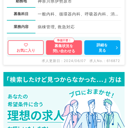
勤務地
神奈川県伊勢原市
募集科目
一般内科、循環器内科、呼吸器内科、消化器内科、内分泌・代謝内科、腎臓内科、老年内科
業務内容
病棟管理, 救急対応
詳細を
募集状況を
見る
お気に入り
問い合わせる
求人更新日 : 2024/06/07
求人No. : 616872