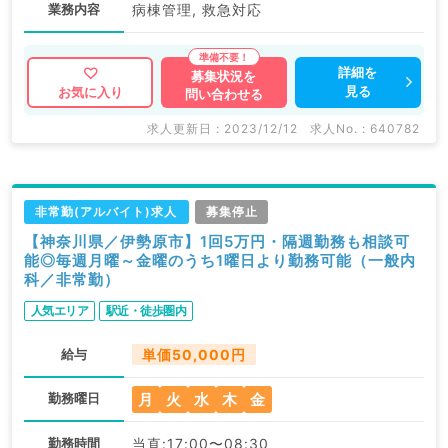
業務内容
病棟管理, 救急対応
詳細を
募集状況を
見る
お気に入り
問い合わせる
求人更新日 : 2023/12/12
求人No. : 640782
非常勤(アルバイト)求人
募集停止
【神奈川県／伊勢原市】1回5万円・隔週勤務も相談可
能◎毎週月曜～金曜のうち1曜日より勤務可能（一般内
科／非常勤）
人気エリア
駅近・徒歩圏内
給与
単価50,000円
月
火
水
木
金
勤務曜日
勤務時間
当直:17:00〜08:30