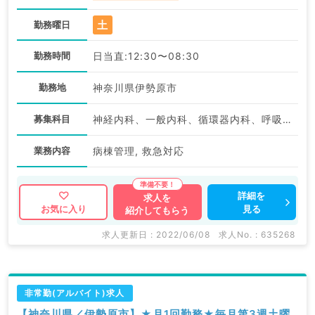
土
勤務曜日
勤務時間
日当直:12:30〜08:30
勤務地
神奈川県伊勢原市
募集科目
神経内科、一般内科、循環器内科、呼吸器内科、消化器内科、内分泌・代謝内科、腎臓内科、血液内科
業務内容
病棟管理, 救急対応
詳細を
求人を
見る
お気に入り
紹介してもらう
求人更新日 : 2022/06/08
求人No. : 635268
非常勤(アルバイト)求人
【神奈川県／伊勢原市】★月1回勤務★毎月第3週土曜