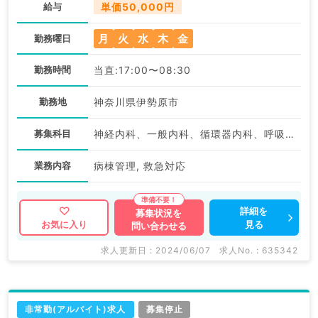
給与
単価50,000円
月
火
水
木
金
勤務曜日
勤務時間
当直:17:00〜08:30
勤務地
神奈川県伊勢原市
募集科目
神経内科、一般内科、循環器内科、呼吸器内科、消化器内科、内分泌・代謝内科、腎臓内科、血液内科
業務内容
病棟管理, 救急対応
詳細を
募集状況を
見る
お気に入り
問い合わせる
求人更新日 : 2024/06/07
求人No. : 635342
非常勤(アルバイト)求人
募集停止