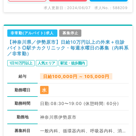
求人更新日 : 2024/06/07
求人No. : 588209
非常勤(アルバイト)求人
募集停止
【神奈川県／伊勢原市】日給10万円以上の外来＋往診
バイト◎駅チカクリニック・毎週水曜日の募集（内科系
／非常勤）
1日10万円以上
人気エリア
駅近・徒歩圏内
給与
日給100,000円 ～ 105,000円
水
勤務曜日
勤務時間
日勤:08:30〜19:00 (休憩時間: 60分)
勤務地
神奈川県伊勢原市
募集科目
一般内科、循環器内科、呼吸器内科、消化器内科、内分泌・代謝内科、腎臓内科、老年内科