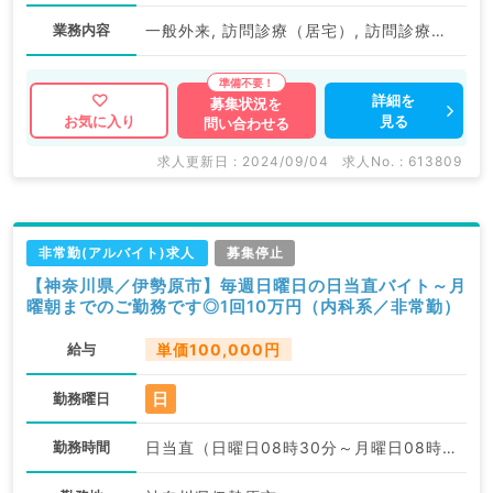
業務内容
一般外来, 訪問診療（居宅）, 訪問診療（施設）
詳細を
募集状況を
見る
お気に入り
問い合わせる
求人更新日 : 2024/09/04
求人No. : 613809
非常勤(アルバイト)求人
募集停止
【神奈川県／伊勢原市】毎週日曜日の日当直バイト～月
曜朝までのご勤務です◎1回10万円（内科系／非常勤）
給与
単価100,000円
日
勤務曜日
勤務時間
日当直（日曜日08時30分～月曜日08時30分）:08:30〜08:30