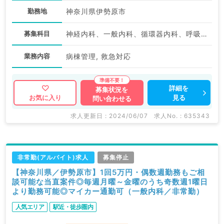
勤務地
神奈川県伊勢原市
募集科目
神経内科、一般内科、循環器内科、呼吸器内科、消化器内科、内分泌・代謝内科、腎臓内科、血液内科
業務内容
病棟管理, 救急対応
詳細を
募集状況を
見る
お気に入り
問い合わせる
求人更新日 : 2024/06/07
求人No. : 635343
非常勤(アルバイト)求人
募集停止
【神奈川県／伊勢原市】1回5万円・偶数週勤務もご相
談可能な当直案件◎毎週月曜～金曜のうち奇数週1曜日
より勤務可能◎マイカー通勤可（一般内科／非常勤）
人気エリア
駅近・徒歩圏内