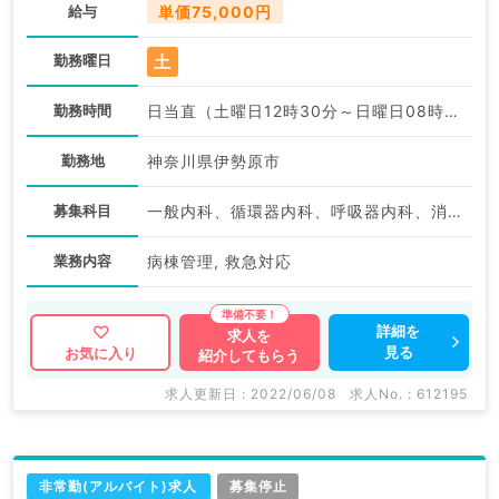
給与
単価75,000円
土
勤務曜日
勤務時間
日当直（土曜日12時30分～日曜日08時30分）:12:30〜08:30
勤務地
神奈川県伊勢原市
募集科目
一般内科、循環器内科、呼吸器内科、消化器内科、内分泌・代謝内科、腎臓内科、老年内科
業務内容
病棟管理, 救急対応
詳細を
求人を
見る
お気に入り
紹介してもらう
求人更新日 : 2022/06/08
求人No. : 612195
非常勤(アルバイト)求人
募集停止