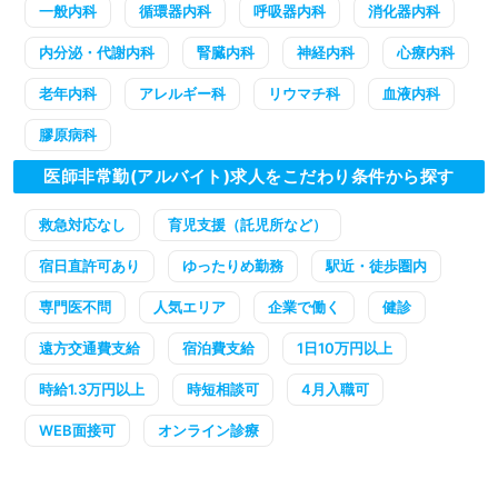
一般内科
循環器内科
呼吸器内科
消化器内科
内分泌・代謝内科
腎臓内科
神経内科
心療内科
老年内科
アレルギー科
リウマチ科
血液内科
膠原病科
医師非常勤(アルバイト)求人をこだわり条件から探す
救急対応なし
育児支援（託児所など）
宿日直許可あり
ゆったりめ勤務
駅近・徒歩圏内
専門医不問
人気エリア
企業で働く
健診
遠方交通費支給
宿泊費支給
1日10万円以上
時給1.3万円以上
時短相談可
4月入職可
WEB面接可
オンライン診療