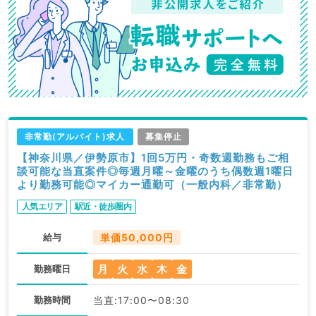
非常勤(アルバイト)求人
募集停止
【神奈川県／伊勢原市】1回5万円・奇数週勤務もご相
談可能な当直案件◎毎週月曜～金曜のうち偶数週1曜日
より勤務可能◎マイカー通勤可（一般内科／非常勤）
人気エリア
駅近・徒歩圏内
給与
単価50,000円
月
火
水
木
金
勤務曜日
勤務時間
当直:17:00〜08:30