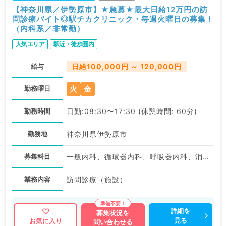
【神奈川県／伊勢原市】★急募★最大日給12万円の訪
問診療バイト◎駅チカクリニック・毎週火曜日の募集！
（内科系／非常勤）
人気エリア
駅近・徒歩圏内
給与
日給100,000円 ～ 120,000円
火
金
勤務曜日
勤務時間
日勤:08:30〜17:30 (休憩時間: 60分)
勤務地
神奈川県伊勢原市
募集科目
一般内科、循環器内科、呼吸器内科、消化器内科、内分泌・代謝内科、腎臓内科、老年内科
業務内容
訪問診療（施設）
詳細を
募集状況を
見る
お気に入り
問い合わせる