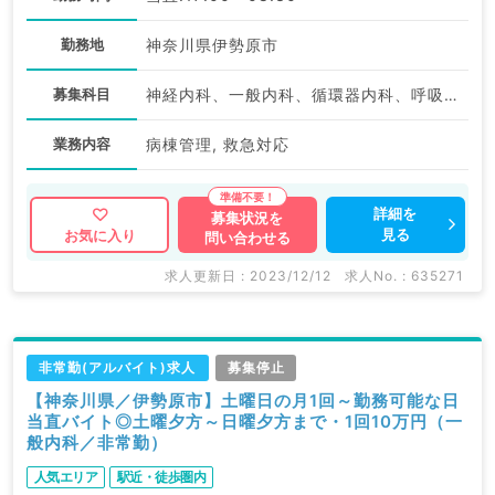
勤務地
神奈川県伊勢原市
募集科目
神経内科、一般内科、循環器内科、呼吸器内科、消化器内科、内分泌・代謝内科、腎臓内科、血液内科
業務内容
病棟管理, 救急対応
詳細を
募集状況を
見る
お気に入り
問い合わせる
求人更新日 : 2023/12/12
求人No. : 635271
非常勤(アルバイト)求人
募集停止
【神奈川県／伊勢原市】土曜日の月1回～勤務可能な日
当直バイト◎土曜夕方～日曜夕方まで・1回10万円（一
般内科／非常勤）
人気エリア
駅近・徒歩圏内