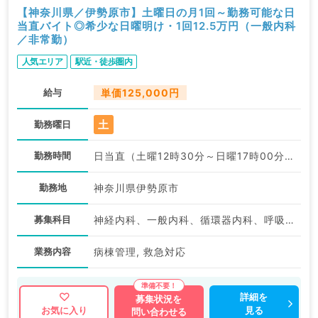
【神奈川県／伊勢原市】土曜日の月1回～勤務可能な日
当直バイト◎希少な日曜明け・1回12.5万円（一般内科
／非常勤）
人気エリア
駅近・徒歩圏内
給与
単価125,000円
土
勤務曜日
勤務時間
日当直（土曜12時30分～日曜17時00分）:12:30〜17:00
勤務地
神奈川県伊勢原市
募集科目
神経内科、一般内科、循環器内科、呼吸器内科、消化器内科、内分泌・代謝内科、腎臓内科、血液内科
業務内容
病棟管理, 救急対応
詳細を
募集状況を
見る
お気に入り
問い合わせる