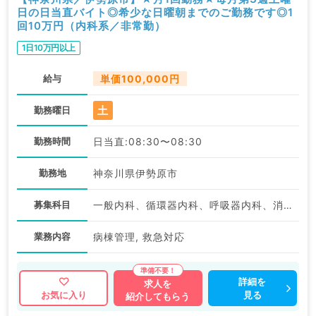
日の日当直バイト◎希少な日曜朝までのご勤務です◎1
回10万円（内科系／非常勤）
1日10万円以上
給与
単価100,000円
土
勤務曜日
勤務時間
日当直:08:30〜08:30
勤務地
神奈川県伊勢原市
募集科目
一般内科、循環器内科、呼吸器内科、消化器内科、内分泌・代謝内科、腎臓内科、老年内科
業務内容
病棟管理, 救急対応
詳細を
求人を
見る
お気に入り
紹介してもらう