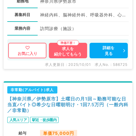
勤務地
神奈川県伊勢原市
募集科目
神経内科、脳神経外科、呼吸器外科、心臓血管外科、一般内科、循環器内科、消化器内科、内分泌・代謝内科、腎臓内科、老年内科、血液内科、外科系全般、一般外科、消化器外科
業務内容
訪問診療（施設）
詳細を
求人を
見る
お気に入り
紹介してもらう
求人更新日 : 2025/10/01
求人No. : 586725
非常勤(アルバイト)求人
【神奈川県／伊勢原市】土曜日の月1回～勤務可能な日
当直バイト◎希少な日曜朝明け・1回7.5万円（一般内科
／非常勤）
人気エリア
駅近・徒歩圏内
給与
単価75,000円