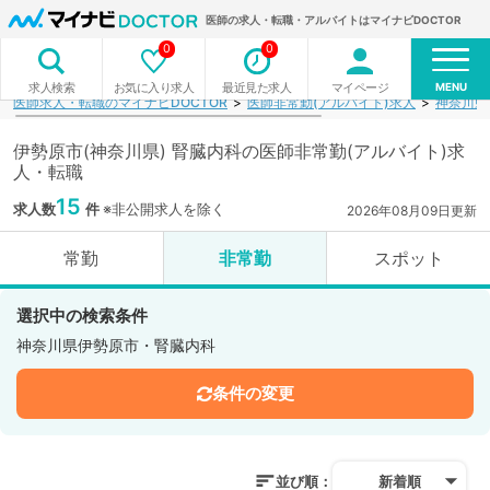
医師の求人・転職・アルバイトはマイナビDOCTOR
0
0
MENU
お気に入り求人
最近見た求人
マイページ
求人検索
医師求人・転職のマイナビDOCTOR
医師非常勤(アルバイト)求人
神奈川県
伊勢原市(神奈川県) 腎臓内科の医師非常勤(アルバイト)求
人・転職
15
求人数
件
※非公開求人を除く
2026年08月09日更新
常勤
非常勤
スポット
選択中の検索条件
神奈川県伊勢原市・腎臓内科
条件の変更
並び順：
新着順