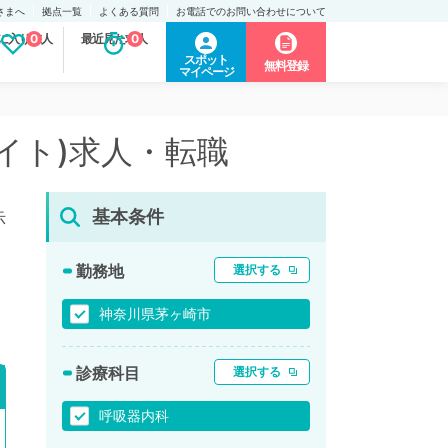
さまへ
拠点一覧
よくある質問
お電話でのお問い合わせについて
に入り求人
0
最近見た求人
0
スポット
無料登録
マイページ
イト)求人・転職
基本条件
示
勤務地
選択する
神奈川県茅ヶ崎市
診療科目
選択する
呼吸器内科