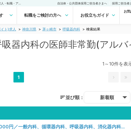
茅ヶ崎市(神奈川県) 呼吸器内科の医師非常勤(アルバイト)求人｜医師の求人・転職・アルバイトは【マイナビDOCTOR】
自治体・公共団体採用ご担当者さまへ
採用ご担当者
お気
す
転職をご検討の方へ
お役立ちガイド
イト)求人
神奈川県
茅ヶ崎市
呼吸器内科
検索結果
 呼吸器内科の医師非常勤(アルバ
1～10件を表
1
並び順：
新着順
【神奈川県／茅ヶ崎市】木曜日／日給90,000円／一般内科、循環器内科、呼吸器内科、消化器内科、内分泌・代謝内科、腎臓内科、血液内科／一般外来