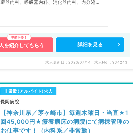
神経内科、一般内科、循環器内科、呼吸器内科、消化器内科、内分泌・代謝内科、腎臓内科、老年内科、血液内科、膠原病科
詳細を
見る
人を
紹介してもらう
求人更新日 : 2026/07/14
求人No. : 934243
非常勤(アルバイト)求人
長岡病院
【神奈川県／茅ヶ崎市】毎週木曜日・当直★1
回45,000円★療養病床の病院にて病棟管理の
お仕事です！（内科系／非常勤）