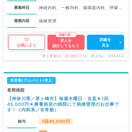
募集科目
神経内科、一般内科、循環器内科、呼吸器内科、消化器内科、内分泌・代謝内科、腎臓内科、老年内科、血液内科、膠原病科
業務内容
病棟管理
詳細を
求人を
見る
お気に入り
紹介してもらう
求人更新日 : 2026/07/14
求人No. : 934243
非常勤(アルバイト)求人
長岡病院
【神奈川県／茅ヶ崎市】毎週木曜日・当直★1回
45,000円★療養病床の病院にて病棟管理のお仕事で
す！（内科系／非常勤）
給与
1回45,000円