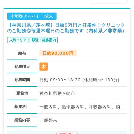
非常勤(アルバイト)求人
【神奈川県／茅ヶ崎】日給9万円と好条件！クリニック
のご勤務◎毎週木曜日のご勤務です（内科系／非常勤）
人気エリア
駅近・徒歩圏内
給与
日給90,000円
木
勤務曜日
勤務時間
日勤:09:00〜18:30 (休憩時間: 180分)
勤務地
神奈川県茅ヶ崎市
募集科目
一般内科、循環器内科、呼吸器内科、消化器内科、内分泌・代謝内科、腎臓内科、血液内科
業務内容
一般外来