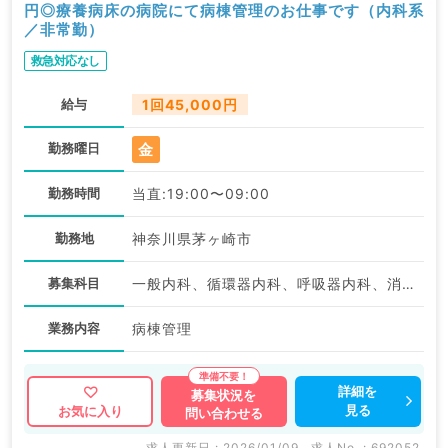
円◎療養病床の病院にて病棟管理のお仕事です（内科系
／非常勤）
救急対応なし
給与
1回45,000円
金
勤務曜日
勤務時間
当直:19:00〜09:00
勤務地
神奈川県茅ヶ崎市
募集科目
一般内科、循環器内科、呼吸器内科、消化器内科、内分泌・代謝内科
業務内容
病棟管理
詳細を
募集状況を
見る
お気に入り
問い合わせる
求人更新日 : 2026/01/09
求人No. : 692052