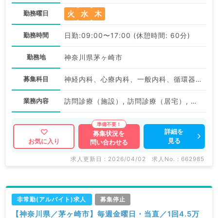
火
水
木
勤務曜日
勤務時間
日勤:09:00〜17:00 (休憩時間: 60分)
勤務地
神奈川県茅ヶ崎市
募集科目
神経内科、心療内科、一般内科、循環器内科、呼吸器内科、消化器内科、内分泌・代謝内科、腎臓内科、老年内科、膠原病科
業務内容
訪問診療（施設）, 訪問診療（居宅）, 訪問診療（居宅）, 訪問診療（施設）
詳細を
募集状況を
見る
お気に入り
問い合わせる
求人更新日 : 2026/04/02
求人No. : 662985
非常勤(アルバイト)求人
募集停止
【神奈川県／茅ヶ崎市】毎週金曜日・当直／1回4.5万