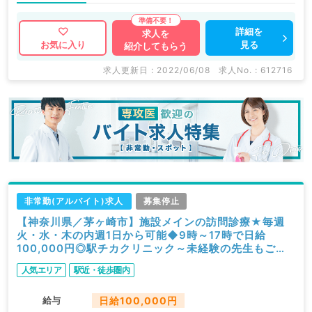
詳細を
求人を
見る
お気に入り
紹介してもらう
求人更新日 : 2022/06/08
求人No. : 612716
非常勤(アルバイト)求人
募集停止
【神奈川県／茅ヶ崎市】施設メインの訪問診療★毎週
火・水・木の内週1日から可能◆9時～17時で日給
100,000円◎駅チカクリニック～未経験の先生もご応
募可能です～（科目不問／非常勤）
人気エリア
駅近・徒歩圏内
給与
日給100,000円