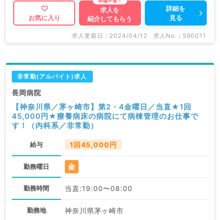
詳細を
求人を
見る
お気に入り
紹介してもらう
求人更新日 : 2024/04/12
求人No. : 590011
非常勤(アルバイト)求人
長岡病院
【神奈川県／茅ヶ崎市】第2・4金曜日／当直★1回
45,000円★療養病床の病院にて病棟管理のお仕事で
す！（内科系／非常勤）
給与
1回45,000円
金
勤務曜日
勤務時間
当直:19:00〜08:00
勤務地
神奈川県茅ヶ崎市