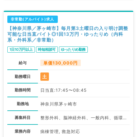
非常勤(アルバイト)求人
【神奈川県／茅ヶ崎市】毎月第3土曜日の入り明け調整
可能な日当直バイト◎1回13万円・ゆったりめ（内科
系・外科系／非常勤）
1日10万円以上
時短相談可
ゆったりめ勤務
給与
単価130,000円
土
勤務曜日
勤務時間
日当直:17:45〜08:45
勤務地
神奈川県茅ヶ崎市
募集科目
整形外科、脳神経外科、一般内科、循環器内科、呼吸器内科、消化器内科、内分泌・代謝内科、腎臓内科、老年内科、外科系全般、一般外科
業務内容
病棟管理, 救急対応