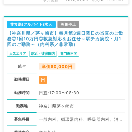
非常勤(アルバイト)求人
募集停止
【神奈川県／茅ヶ崎市】毎月第3週日曜日の当直のご勤
務◎1回10万円◎救急対応をお任せ～駅チカ病院・月1
回のご勤務～（内科系／非常勤）
人気エリア
駅近・徒歩圏内
専門医不問
給与
単価80,000円
日
勤務曜日
勤務時間
日直:17:00〜08:30
勤務地
神奈川県茅ヶ崎市
募集科目
一般内科、循環器内科、呼吸器内科、消化器内科、内分泌・代謝内科、腎臓内科、老年内科