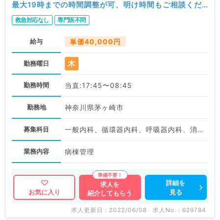
最大19時までの時間調整が可、明け時間もご相談くだ
さい～（内科系／非常勤）
救急対応なし
専門医不問
給与
単価40,000円
木
勤務曜日
勤務時間
当直:17:45〜08:45
勤務地
神奈川県茅ヶ崎市
募集科目
一般内科、循環器内科、呼吸器内科、消化器内科
業務内容
病棟管理
詳細を
求人を
見る
お気に入り
紹介してもらう
求人更新日 : 2022/06/08
求人No. : 629784