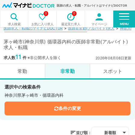
医師の求人・転職・アルバイトはマイナビDOCTOR
0
0
MENU
お気に入り求人
最近見た求人
マイページ
求人検索
医師求人・転職のマイナビDOCTOR
医師非常勤(アルバイト)求人
神奈川県
茅ヶ崎市(神奈川県) 循環器内科の医師非常勤(アルバイト)
求人・転職
11
求人数
件
※非公開求人を除く
2026年08月08日更新
常勤
非常勤
スポット
選択中の検索条件
神奈川県茅ヶ崎市・循環器内科
条件の変更
並び順：
新着順