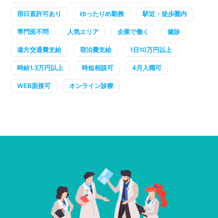
宿日直許可あり
ゆったりめ勤務
駅近・徒歩圏内
専門医不問
人気エリア
企業で働く
健診
遠方交通費支給
宿泊費支給
1日10万円以上
時給1.3万円以上
時短相談可
4月入職可
WEB面接可
オンライン診療