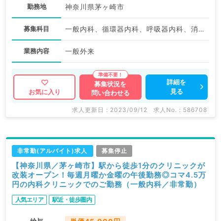
勤務地
神奈川県茅ヶ崎市
募集科目
一般内科、循環器内科、呼吸器内科、消化器内科、内分泌・代謝内科、腎臓内科、老年内科
業務内容
一般外来
詳細を
募集状況を
見る
お気に入り
問い合わせる
求人更新日 : 2023/09/12
求人No. : 586708
非常勤(アルバイト)求人
募集停止
【神奈川県／茅ヶ崎市】駅から徒歩1分のクリニックが
改装オープン！毎週月曜か金曜の午後勤務◎コマ4.5万
円の内科クリニックでのご勤務（一般内科／非常勤）
人気エリア
駅近・徒歩圏内
給与