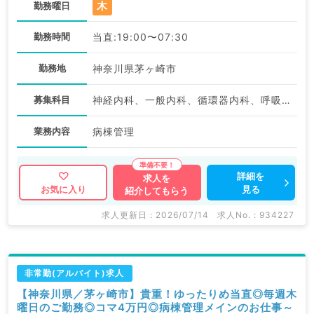
木
勤務曜日
勤務時間
当直:19:00〜07:30
勤務地
神奈川県茅ヶ崎市
募集科目
神経内科、一般内科、循環器内科、呼吸器内科、消化器内科、内分泌・代謝内科、腎臓内科、老年内科、血液内科、膠原病科
業務内容
病棟管理
詳細を
求人を
見る
お気に入り
紹介してもらう
求人更新日 : 2026/07/14
求人No. : 934227
非常勤(アルバイト)求人
【神奈川県／茅ヶ崎市】貴重！ゆったりめ当直◎毎週木
曜日のご勤務◎コマ4万円◎病棟管理メインのお仕事～