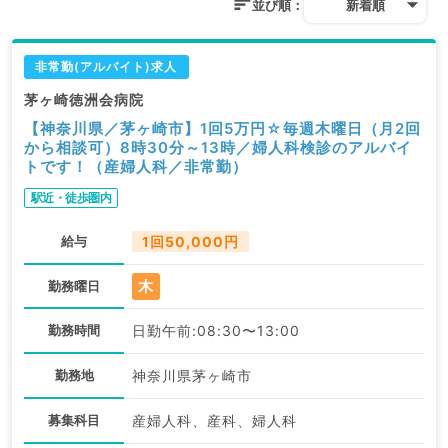
並び順：
新着順
非常勤(アルバイト)求人
茅ヶ崎徳洲会病院
【神奈川県／茅ヶ崎市】1回5万円☆毎週木曜日（月2回
から相談可）8時30分～13時／婦人科検診のアルバイ
トです！（産婦人科／非常勤）
駅近・徒歩圏内
給与
1回50,000円
木
勤務曜日
勤務時間
日勤午前:08:30〜13:00
勤務地
神奈川県茅ヶ崎市
募集科目
産婦人科、産科、婦人科