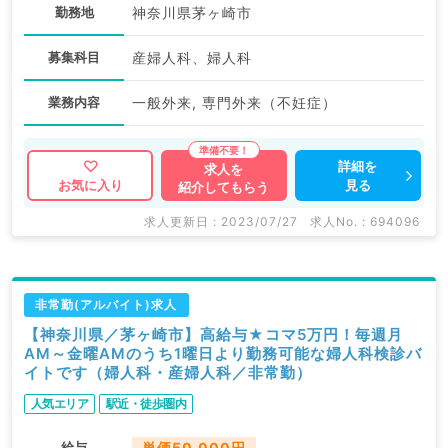
勤務地
神奈川県茅ヶ崎市
募集科目
産婦人科、婦人科
業務内容
一般外来, 専門外来（不妊症）
詳細を
求人を
見る
お気に入り
紹介してもらう
求人更新日 : 2023/07/27
求人No. : 694096
非常勤(アルバイト)求人
【神奈川県／茅ヶ崎市】高給与★コマ5万円！毎週月
AM～金曜AMのうち1曜日より勤務可能な婦人科検診バ
イトです（婦人科・産婦人科／非常勤）
人気エリア
駅近・徒歩圏内
給与
単価50,000円