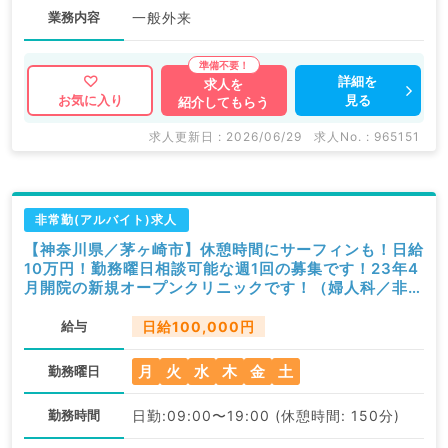
業務内容
一般外来
詳細を
求人を
見る
お気に入り
紹介してもらう
求人更新日 : 2026/06/29
求人No. : 965151
非常勤(アルバイト)求人
【神奈川県／茅ヶ崎市】休憩時間にサーフィンも！日給
10万円！勤務曜日相談可能な週1回の募集です！23年4
月開院の新規オープンクリニックです！（婦人科／非常
勤）
給与
日給100,000円
月
火
水
木
金
土
勤務曜日
勤務時間
日勤:09:00〜19:00 (休憩時間: 150分)