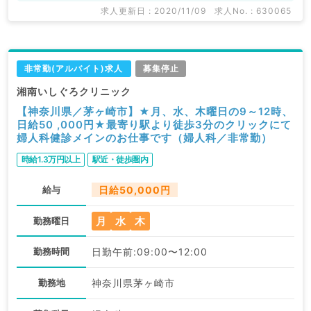
求人更新日 : 2020/11/09
求人No. : 630065
非常勤(アルバイト)求人
募集停止
湘南いしぐろクリニック
【神奈川県／茅ヶ崎市】★月、水、木曜日の9～12時、
日給50 ,000円★最寄り駅より徒歩3分のクリックにて
婦人科健診メインのお仕事です（婦人科／非常勤）
時給1.3万円以上
駅近・徒歩圏内
給与
日給50,000円
月
水
木
勤務曜日
勤務時間
日勤午前:09:00〜12:00
勤務地
神奈川県茅ヶ崎市