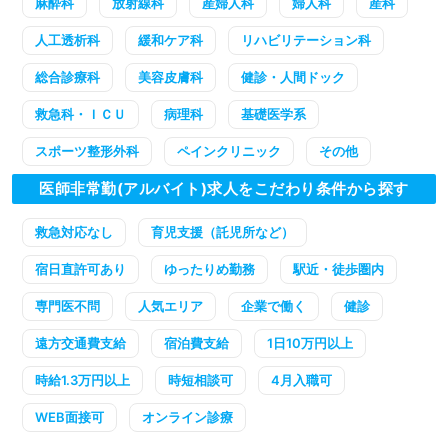
麻酔科
放射線科
産婦人科
婦人科
産科
人工透析科
緩和ケア科
リハビリテーション科
総合診療科
美容皮膚科
健診・人間ドック
救急科・ＩＣＵ
病理科
基礎医学系
スポーツ整形外科
ペインクリニック
その他
医師非常勤(アルバイト)求人をこだわり条件から探す
救急対応なし
育児支援（託児所など）
宿日直許可あり
ゆったりめ勤務
駅近・徒歩圏内
専門医不問
人気エリア
企業で働く
健診
遠方交通費支給
宿泊費支給
1日10万円以上
時給1.3万円以上
時短相談可
4月入職可
WEB面接可
オンライン診療