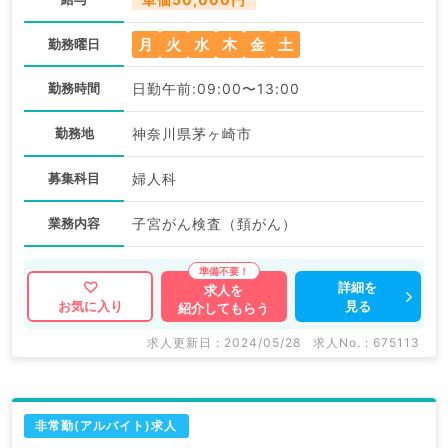
月
火
水
木
金
土
勤務曜日
勤務時間
日勤午前:09:00〜13:00
勤務地
神奈川県茅ヶ崎市
募集科目
婦人科
業務内容
子宮がん検査（頚がん）
詳細を
求人を
見る
お気に入り
紹介してもらう
求人更新日 : 2024/05/28
求人No. : 675113
非常勤(アルバイト)求人