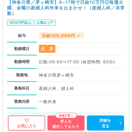
【神奈川県／茅ヶ崎市】9~17時で日給10万円◎毎週火
曜、金曜の産婦人科外来をおまかせ！（産婦人科／非常
勤）
1日10万円以上
人気エリア
給与
日給100,000円 ～
火
木
勤務曜日
勤務時間
日勤:09:00〜17:00 (休憩時間: 60分)
勤務地
神奈川県茅ヶ崎市
募集科目
産婦人科、婦人科
業務内容
一般外来
詳細を
求人を
見る
お気に入り
紹介してもらう