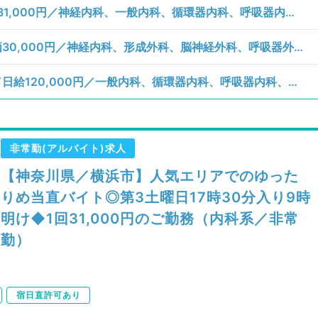
【神奈川県／横浜市青葉区】土曜日／1回31,000円／神経内科、一般内科、循環器内科、呼吸器内科、消化器内科、内分泌・代謝内科、腎臓内科、老年内科、血液内科、膠原病科／病棟管理
【神奈川県／横浜市青葉区】水曜日／単価30,000円／神経内科、形成外科、脳神経外科、呼吸器外科、心臓血管外科、一般内科、循環器内科、呼吸器内科、消化器内科、内分泌・代謝内科、腎臓内科、老年内科、血液内科、外科系全般、一般外科、消化器外科／待機
【神奈川県／横浜市青葉区】火、水曜日／日給120,000円／一般内科、循環器内科、呼吸器内科、消化器内科、内分泌・代謝内科、腎臓内科、老年内科／訪問診療（居宅）、訪問診療（施設）
非常勤(アルバイト)求人
【神奈川県／横浜市】人気エリアでのゆった
りめ当直バイト◎第3土曜日17時30分入り9時
明け◆1回31,000円のご勤務（内科系／非常
勤）
宿日直許可あり