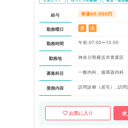
人気エリア
ゆったりめ勤務
駅近・徒歩
単価60,000円
給与
月
火
勤務曜日
午前:07:00〜13:00
勤務時間
神奈川県横浜市青葉区
勤務地
募集科目
訪問診療（居宅）, 訪
業務内容
お気に入り
求