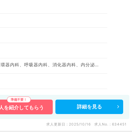
神経内科、一般内科、循環器内科、呼吸器内科、消化器内科、内分泌・代謝内科、腎臓内科、老年内科、血液内科、膠原病科
詳細を
見る
人を
紹介してもらう
求人更新日 : 2025/10/16
求人No. : 634451