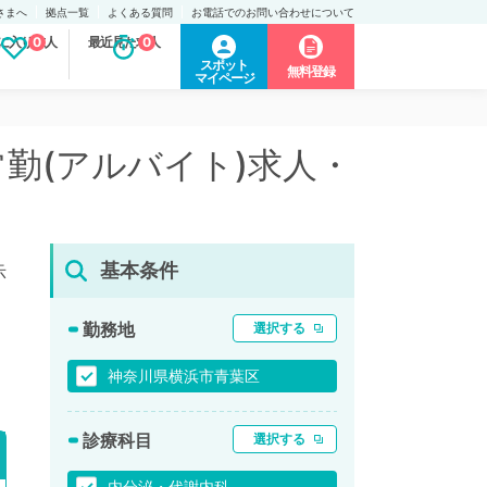
さまへ
拠点一覧
よくある質問
お電話でのお問い合わせについて
に入り求人
0
最近見た求人
0
スポット
無料登録
マイページ
常勤(アルバイト)求人・
基本条件
示
勤務地
選択する
神奈川県横浜市青葉区
診療科目
選択する
内分泌・代謝内科