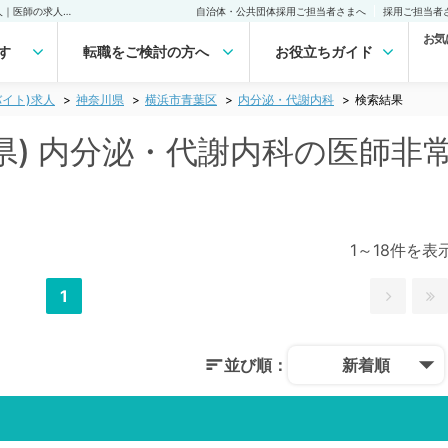
横浜市青葉区(神奈川県) 内分泌・代謝内科の医師非常勤(アルバイト)求人｜医師の求人・転職・アルバイトは【マイナビDOCTOR】
自治体・公共団体採用ご担当者さまへ
採用ご担当者
お気
す
転職をご検討の方へ
お役立ちガイド
イト)求人
神奈川県
横浜市青葉区
内分泌・代謝内科
検索結果
県) 内分泌・代謝内科の医師非
1～18件を表
1
並び順：
新着順