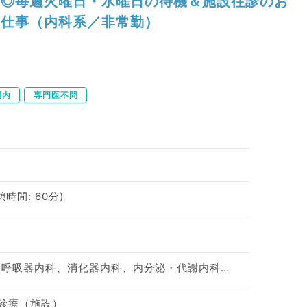
◎毎週火曜日・水曜日の待機＆施設往診のお
仕事（内科系／非常勤）
圏内
専門医不問
休憩時間: 60分)
一般内科、循環器内科、呼吸器内科、消化器内科、内分泌・代謝内科、腎臓内科、老年内科
問診療（施設）