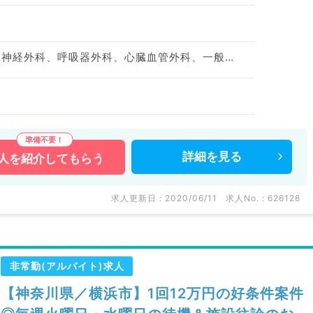
神経内科、形成外科、脳神経外科、呼吸器外科、心臓血管外科、一般内科、循環器内科、呼吸器内科、消化器内科、内分泌・代謝内科、腎臓内科、老年内科、血液内科、外科系全般、一般外科、消化器外科
詳細を
見る
人を
紹介してもらう
求人更新日 : 2020/06/11
求人No. : 626128
非常勤(アルバイト)求人
【神奈川県／横浜市】1回12万円の好条件案件