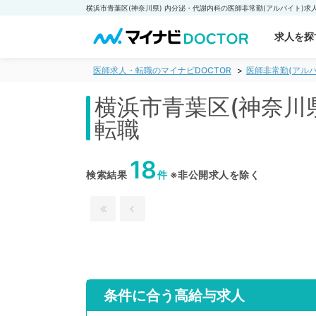
求人を探
医師求人・転職のマイナビDOCTOR
医師非常勤(アルバ
横浜市青葉区(神奈川
転職
18
検索結果
件
※非公開求人を除く
条件に合う高給与求人