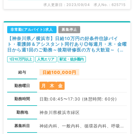
求人更新日 : 2023/09/04
求人No. : 625715
非常勤(アルバイト)求人
募集停止
【神奈川県／横浜市】日給10万円の好条件往診バイ
ト・看護師＆アシスタント同行あり◎毎週月・木・金曜
日から週1回のご勤務～後期研修医の方も大歓迎～（内
科系／非常勤）
1日10万円以上
人気エリア
駅近・徒歩圏内
給与
日給100,000円
月
木
金
勤務曜日
勤務時間
日勤:08:45〜17:30 (休憩時間: 60分)
勤務地
神奈川県横浜市緑区
募集科目
神経内科、一般内科、循環器内科、呼吸器内科、消化器内科、内分泌・代謝内科、腎臓内科、老年内科、血液内科