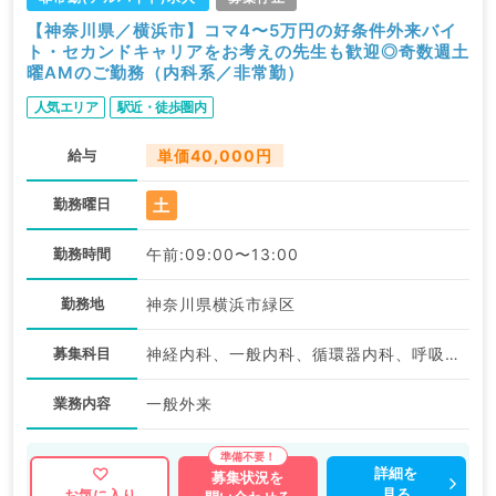
【神奈川県／横浜市】コマ4〜5万円の好条件外来バイ
ト・セカンドキャリアをお考えの先生も歓迎◎奇数週土
曜AMのご勤務（内科系／非常勤）
人気エリア
駅近・徒歩圏内
給与
単価40,000円
土
勤務曜日
勤務時間
午前:09:00〜13:00
勤務地
神奈川県横浜市緑区
募集科目
神経内科、一般内科、循環器内科、呼吸器内科、消化器内科、内分泌・代謝内科、腎臓内科、老年内科、血液内科
業務内容
一般外来
詳細を
募集状況を
見る
お気に入り