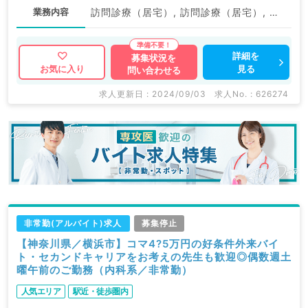
業務内容
訪問診療（居宅）, 訪問診療（居宅）, 訪問診療（施設）, 訪問診療（施設）
詳細を
募集状況を
見る
お気に入り
問い合わせる
求人更新日 : 2024/09/03
求人No. : 626274
非常勤(アルバイト)求人
募集停止
【神奈川県／横浜市】コマ4?5万円の好条件外来バイ
ト・セカンドキャリアをお考えの先生も歓迎◎偶数週土
曜午前のご勤務（内科系／非常勤）
人気エリア
駅近・徒歩圏内