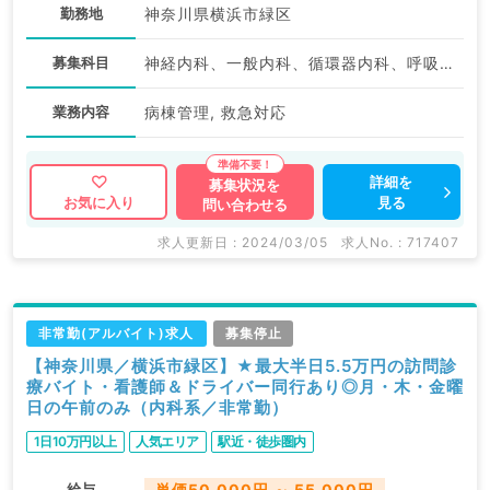
勤務地
神奈川県横浜市緑区
募集科目
神経内科、一般内科、循環器内科、呼吸器内科、消化器内科、内分泌・代謝内科、腎臓内科、老年内科、血液内科、膠原病科
業務内容
病棟管理, 救急対応
詳細を
募集状況を
見る
お気に入り
問い合わせる
求人更新日 : 2024/03/05
求人No. : 717407
非常勤(アルバイト)求人
募集停止
【神奈川県／横浜市緑区】★最大半日5.5万円の訪問診
療バイト・看護師＆ドライバー同行あり◎月・木・金曜
日の午前のみ（内科系／非常勤）
1日10万円以上
人気エリア
駅近・徒歩圏内
給与
単価50,000円 ～ 55,000円