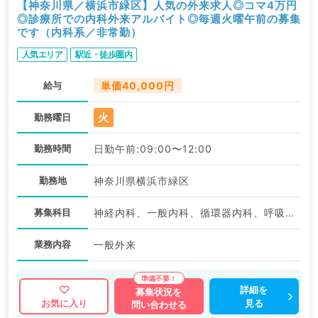
【神奈川県／横浜市緑区】人気の外来求人◎コマ4万円
◎診療所での内科外来アルバイト◎毎週火曜午前の募集
です（内科系／非常勤）
人気エリア
駅近・徒歩圏内
給与
単価40,000円
火
勤務曜日
勤務時間
日勤午前:09:00〜12:00
勤務地
神奈川県横浜市緑区
募集科目
神経内科、一般内科、循環器内科、呼吸器内科、消化器内科、内分泌・代謝内科、腎臓内科、老年内科、血液内科
業務内容
一般外来
詳細を
募集状況を
見る
お気に入り
問い合わせる