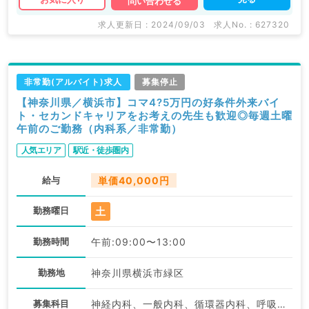
問い合わせる
求人更新日 : 2024/09/03
求人No. : 627320
非常勤(アルバイト)求人
募集停止
【神奈川県／横浜市】コマ4?5万円の好条件外来バイ
ト・セカンドキャリアをお考えの先生も歓迎◎毎週土曜
午前のご勤務（内科系／非常勤）
人気エリア
駅近・徒歩圏内
給与
単価40,000円
土
勤務曜日
勤務時間
午前:09:00〜13:00
勤務地
神奈川県横浜市緑区
募集科目
神経内科、一般内科、循環器内科、呼吸器内科、消化器内科、内分泌・代謝内科、腎臓内科、老年内科、血液内科