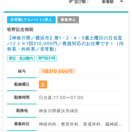
並び順：
新着順
非常勤(アルバイト)求人
募集停止
牧野記念病院
【神奈川県／横浜市】第1・2・4・5週土曜日の日当直
バイト☆1回210,000円／救急対応のお仕事です！（内
科系・外科系／非常勤）
駅近・徒歩圏内
専門医不問
給与
1回210,000円
土
勤務曜日
勤務時間
日当直:17:00〜07:00
勤務地
神奈川県横浜市緑区
募集科目
神経内科、整形外科、形成外科、脳神経外科、呼吸器外科、心臓血管外科、泌尿器科、一般内科、循環器内科、呼吸器内科、消化器内科、内分泌・代謝内科、腎臓内科、老年内科、血液内科、外科系全般、一般外科、消化器外科、乳腺外科、膠原病科、大腸・肛門外科