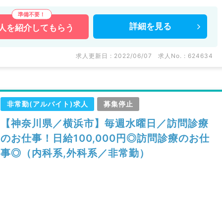
詳細を
見る
人を
紹介してもらう
求人更新日 : 2022/06/07
求人No. : 624634
非常勤(アルバイト)求人
募集停止
【神奈川県／横浜市】毎週水曜日／訪問診療
のお仕事！日給100,000円◎訪問診療のお仕
事◎（内科系,外科系／非常勤）