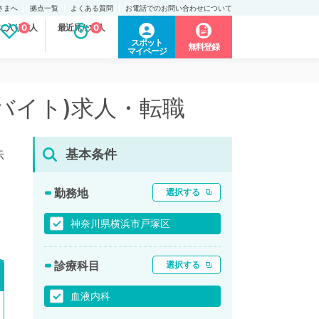
さまへ
拠点一覧
よくある質問
お電話でのお問い合わせについて
に入り求人
0
最近見た求人
0
スポット
無料登録
マイページ
バイト)求人・転職
基本条件
示
勤務地
選択する
神奈川県横浜市戸塚区
診療科目
選択する
血液内科