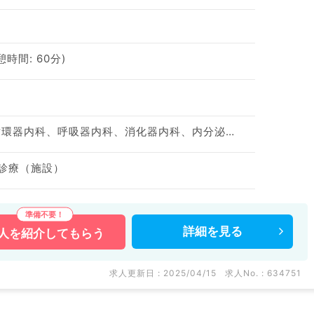
休憩時間: 60分)
神経内科、一般内科、循環器内科、呼吸器内科、消化器内科、内分泌・代謝内科、腎臓内科、老年内科、血液内科、膠原病科
問診療（施設）
詳細を
見る
人を
紹介してもらう
求人更新日 : 2025/04/15
求人No. : 634751