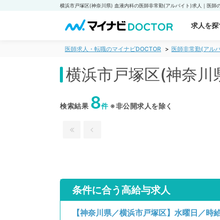
求人を探
医師求人・転職のマイナビDOCTOR
医師非常勤(アルバ
横浜市戸塚区(神奈川
8
検索結果
件
※非公開求人を除く
条件に合う高給与求人