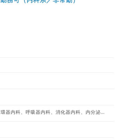
神経内科、一般内科、循環器内科、呼吸器内科、消化器内科、内分泌・代謝内科、腎臓内科、老年内科、血液内科