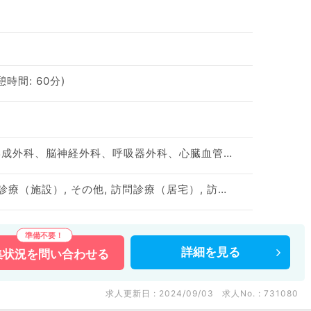
休憩時間: 60分)
神経内科、整形外科、形成外科、脳神経外科、呼吸器外科、心臓血管外科、泌尿器科、一般内科、循環器内科、呼吸器内科、消化器内科、内分泌・代謝内科、腎臓内科、老年内科、血液内科、外科系全般、一般外科、消化器外科、乳腺外科、膠原病科、大腸・肛門外科
訪問診療（居宅）, 訪問診療（施設）, その他, 訪問診療（居宅）, 訪問診療（施設）
詳細を
見る
集状況を
問い合わせる
求人更新日 : 2024/09/03
求人No. : 731080