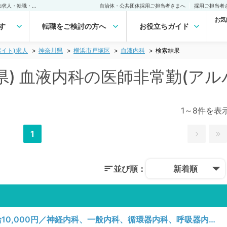
横浜市戸塚区(神奈川県) 血液内科の医師非常勤(アルバイト)求人｜医師の求人・転職・アルバイトは【マイナビDOCTOR】
自治体・公共団体採用ご担当者さまへ
採用ご担当者
お気
す
転職をご検討の方へ
お役立ちガイド
イト)求人
神奈川県
横浜市戸塚区
血液内科
検索結果
県) 血液内科の医師非常勤(アル
1～8件を表
1
並び順：
新着順
【神奈川県／横浜市戸塚区】水曜日／時給10,000円／神経内科、一般内科、循環器内科、呼吸器内科、消化器内科、内分泌・代謝内科、腎臓内科、老年内科、血液内科／一般外来