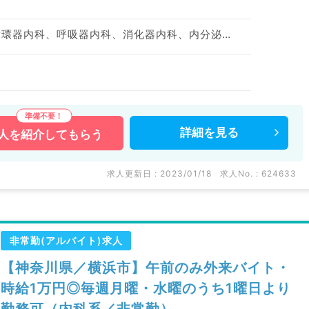
神経内科、一般内科、循環器内科、呼吸器内科、消化器内科、内分泌・代謝内科、腎臓内科、老年内科、血液内科
詳細を
見る
人を
紹介してもらう
求人更新日 : 2023/01/18
求人No. : 624633
非常勤(アルバイト)求人
【神奈川県／横浜市】午前のみ外来バイト・
時給1万円◎毎週月曜・水曜のうち1曜日より
勤務可（内科系／非常勤）