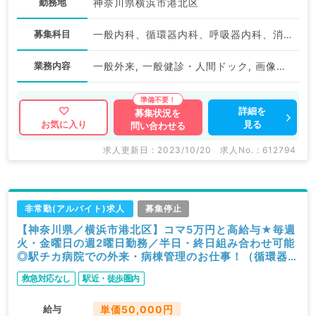
勤務地
神奈川県横浜市港北区
募集科目
一般内科、循環器内科、呼吸器内科、消化器内科、内分泌・代謝内科、腎臓内科、老年内科
業務内容
一般外来, 一般健診・人間ドック, 画像診断（一次読影）
詳細を
募集状況を
見る
お気に入り
問い合わせる
求人更新日 : 2023/10/20
求人No. : 612794
非常勤(アルバイト)求人
募集停止
【神奈川県／横浜市港北区】コマ5万円と高給与★毎週
火・金曜日の週2曜日勤務／半日・終日組み合わせ可能
◎駅チカ病院での外来・病棟管理のお仕事！（循環器内
科、一般内科／非常勤）
救急対応なし
駅近・徒歩圏内
給与
単価50,000円