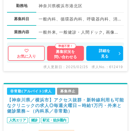
勤務地
神奈川県横浜市港北区
募集科目
一般内科、循環器内科、呼吸器内科、消化器内科、内分泌・代謝内科、腎臓内科、老年内科
業務内容
一般外来, 一般健診・人間ドック, 画像診断（一次読影）
詳細を
募集状況を
見る
お気に入り
問い合わせる
求人更新日 : 2025/02/25
求人No. : 612419
非常勤(アルバイト)求人
募集停止
【神奈川県／横浜市】アクセス抜群・新幹線利用も可能
なクリニックの求人◎毎週火曜日～時給1万円・外来と
健診業務～（内科系／非常勤）
人気エリア
健診
駅近・徒歩圏内