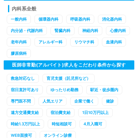
内科系全般
一般内科
循環器内科
呼吸器内科
消化器内科
内分泌・代謝内科
腎臓内科
神経内科
心療内科
老年内科
アレルギー科
リウマチ科
血液内科
膠原病科
医師非常勤(アルバイト)求人をこだわり条件から探す
救急対応なし
育児支援（託児所など）
宿日直許可あり
ゆったりめ勤務
駅近・徒歩圏内
専門医不問
人気エリア
企業で働く
健診
遠方交通費支給
宿泊費支給
1日10万円以上
時給1.3万円以上
時短相談可
4月入職可
WEB面接可
オンライン診療