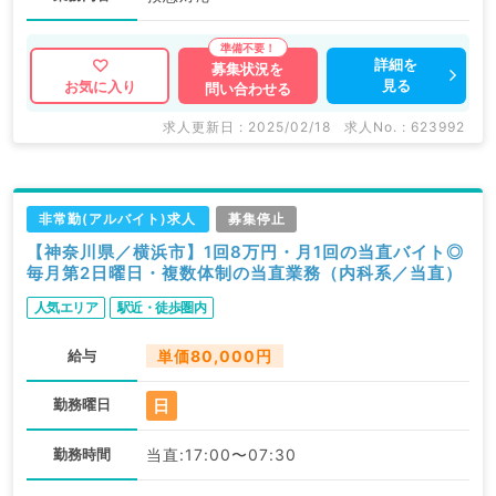
詳細を
募集状況を
見る
お気に入り
問い合わせる
求人更新日 : 2025/02/18
求人No. : 623992
非常勤(アルバイト)求人
募集停止
【神奈川県／横浜市】1回8万円・月1回の当直バイト◎
毎月第2日曜日・複数体制の当直業務（内科系／当直）
人気エリア
駅近・徒歩圏内
給与
単価80,000円
日
勤務曜日
勤務時間
当直:17:00〜07:30