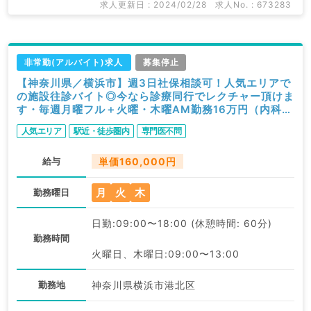
求人更新日 : 2024/02/28
求人No. : 673283
非常勤(アルバイト)求人
募集停止
【神奈川県／横浜市】週3日社保相談可！人気エリアで
の施設往診バイト◎今なら診療同行でレクチャー頂けま
す・毎週月曜フル＋火曜・木曜AM勤務16万円（内科系
／非常勤）
人気エリア
駅近・徒歩圏内
専門医不問
給与
単価160,000円
月
火
木
勤務曜日
日勤:09:00〜18:00 (休憩時間: 60分)
勤務時間
火曜日、木曜日:09:00〜13:00
勤務地
神奈川県横浜市港北区