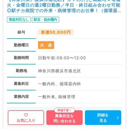
火・金曜日の週2曜日勤務／半日・終日組み合わせ可能
◎駅チカ病院での外来・病棟管理のお仕事！（循環器内
科、一般内科／非常勤）
救急対応なし
駅近・徒歩圏内
給与
単価50,000円
火
金
勤務曜日
勤務時間
日勤午前:09:00〜12:00
勤務地
神奈川県横浜市港北区
募集科目
一般内科、循環器内科
業務内容
一般外来, 病棟管理
詳細を
募集状況を
見る
お気に入り
問い合わせる