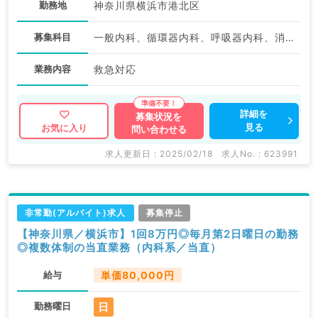
勤務地
神奈川県横浜市港北区
募集科目
一般内科、循環器内科、呼吸器内科、消化器内科、腎臓内科、血液内科
業務内容
救急対応
詳細を
募集状況を
見る
お気に入り
問い合わせる
求人更新日 : 2025/02/18
求人No. : 623991
非常勤(アルバイト)求人
募集停止
【神奈川県／横浜市】1回8万円◎毎月第2日曜日の勤務
◎複数体制の当直業務（内科系／当直）
給与
単価80,000円
日
勤務曜日