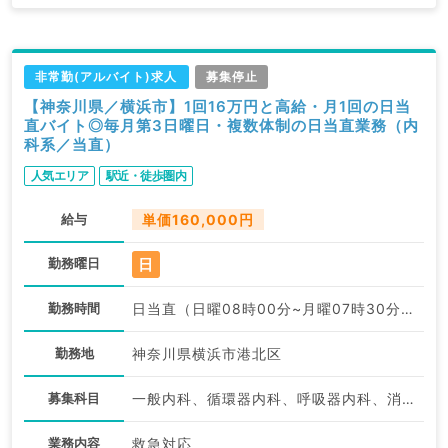
非常勤(アルバイト)求人
募集停止
【神奈川県／横浜市】1回16万円と高給・月1回の日当
直バイト◎毎月第3日曜日・複数体制の日当直業務（内
科系／当直）
人気エリア
駅近・徒歩圏内
給与
単価160,000円
日
勤務曜日
勤務時間
日当直（日曜08時00分~月曜07時30分）:08:00〜07:30
勤務地
神奈川県横浜市港北区
募集科目
一般内科、循環器内科、呼吸器内科、消化器内科、腎臓内科、血液内科
業務内容
救急対応