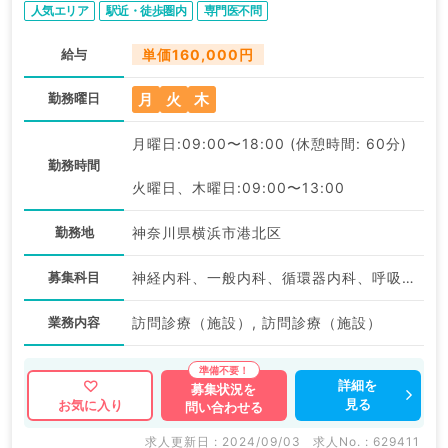
人気エリア
駅近・徒歩圏内
専門医不問
給与
単価160,000円
月
火
木
勤務曜日
月曜日:09:00〜18:00 (休憩時間: 60分)
勤務時間
火曜日、木曜日:09:00〜13:00
勤務地
神奈川県横浜市港北区
募集科目
神経内科、一般内科、循環器内科、呼吸器内科、消化器内科、内分泌・代謝内科、腎臓内科、老年内科、血液内科、膠原病科
業務内容
訪問診療（施設）, 訪問診療（施設）
詳細を
募集状況を
見る
お気に入り
問い合わせる
求人更新日 : 2024/09/03
求人No. : 629411