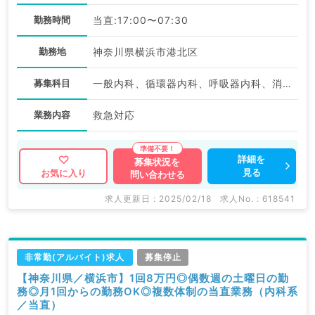
勤務時間
当直:17:00〜07:30
勤務地
神奈川県横浜市港北区
募集科目
一般内科、循環器内科、呼吸器内科、消化器内科、腎臓内科、血液内科
業務内容
救急対応
詳細を
募集状況を
見る
お気に入り
問い合わせる
求人更新日 : 2025/02/18
求人No. : 618541
非常勤(アルバイト)求人
募集停止
【神奈川県／横浜市】1回8万円◎偶数週の土曜日の勤
務◎月1回からの勤務OK◎複数体制の当直業務（内科系
／当直）