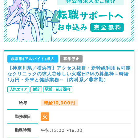
非常勤(アルバイト)求人
募集停止
【神奈川県／横浜市】アクセス抜群・新幹線利用も可能
なクリニックの求人◎珍しい火曜日PMの募集枠～時給
1万円・外来と健診業務～（内科系／非常勤）
人気エリア
健診
駅近・徒歩圏内
給与
時給10,000円
火
勤務曜日
勤務時間
午後:13:00〜19:00