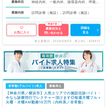
募集科目
神経内科、一般内科、循環器内科、呼吸器内科、消化器内科、内分泌・代謝内科、腎臓内科、老年内科、血液内科、膠原病科
業務内容
訪問診療（施設）, 訪問診療（施設）
詳細を
募集状況を
見る
お気に入り
問い合わせる
求人更新日 : 2024/09/03
求人No. : 629412
非常勤(アルバイト)求人
募集停止
【神奈川県／横浜市】人気エリアでの施設往診バイト・
今なら診療同行でレクチャー頂けます◎毎週月曜フル＋
火曜・木曜AM勤務16万円（内科系／非常勤）