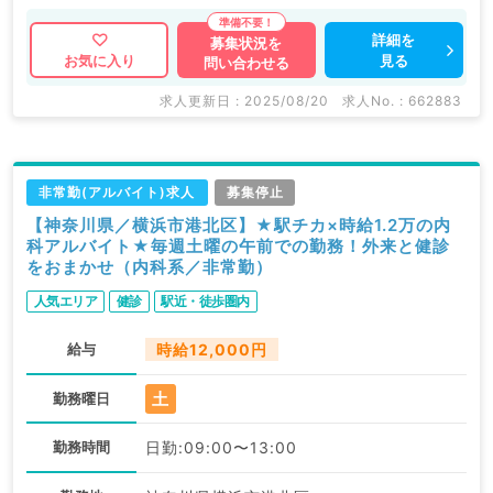
詳細を
募集状況を
見る
お気に入り
問い合わせる
求人更新日 : 2025/08/20
求人No. : 662883
非常勤(アルバイト)求人
募集停止
【神奈川県／横浜市港北区】★駅チカ×時給1.2万の内
科アルバイト★毎週土曜の午前での勤務！外来と健診
をおまかせ（内科系／非常勤）
人気エリア
健診
駅近・徒歩圏内
給与
時給12,000円
土
勤務曜日
勤務時間
日勤:09:00〜13:00