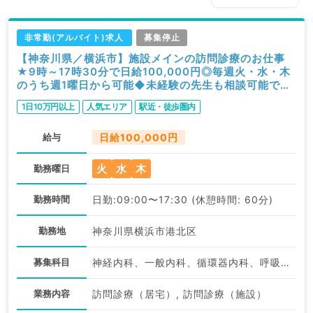
非常勤(アルバイト)求人
募集停止
【神奈川県／横浜市】施設メインの訪問診療のお仕事
★9時～17時30分で日給100,000円◎毎週火・水・木
のうち週1曜日から可能◆未経験の先生も相談可能です
（内科系／非常勤）
1日10万円以上
人気エリア
駅近・徒歩圏内
給与
日給100,000円
火
水
木
勤務曜日
勤務時間
日勤:09:00〜17:30 (休憩時間: 60分)
勤務地
神奈川県横浜市港北区
募集科目
神経内科、一般内科、循環器内科、呼吸器内科、消化器内科、内分泌・代謝内科、腎臓内科、老年内科、血液内科、膠原病科
業務内容
訪問診療（居宅）, 訪問診療（施設）