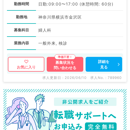
勤務時間
日勤:09:00〜17:00 (休憩時間: 60分)
勤務地
神奈川県横浜市金沢区
募集科目
婦人科
業務内容
一般外来, 検診
詳細を
募集状況を
見る
お気に入り
問い合わせる
求人更新日 : 2026/06/10
求人No. : 789960