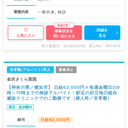
業務内容
一般外来, 検診
詳細を
募集状況を
見る
お気に入り
問い合わせる
求人更新日 : 2026/05/08
求人No. : 901509
非常勤(アルバイト)求人
募集停止
金沢さくら医院
【神奈川県／横浜市】 日給62,000円☆毎週金曜日の9
時～15時までの検診アルバイト！駅近の好立地◎総合
健診クリニックでのご勤務です（婦人科／非常勤）
駅近・徒歩圏内
給与
日給62,000円