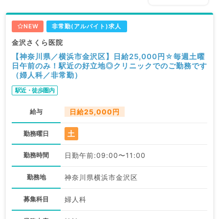
NEW
非常勤(アルバイト)求人
金沢さくら医院
【神奈川県／横浜市金沢区】日給25,000円☆毎週土曜
日午前のみ！駅近の好立地◎クリニックでのご勤務です
（婦人科／非常勤）
駅近・徒歩圏内
給与
日給25,000円
土
勤務曜日
勤務時間
日勤午前:09:00〜11:00
勤務地
神奈川県横浜市金沢区
募集科目
婦人科