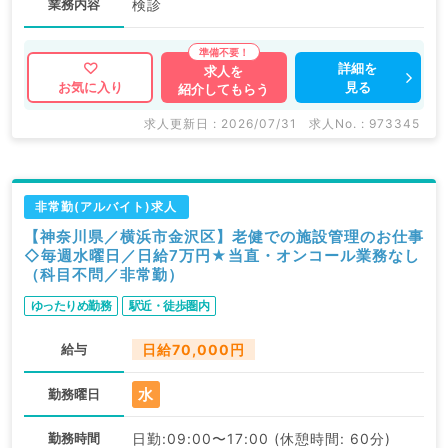
業務内容
検診
詳細を
求人を
見る
お気に入り
紹介してもらう
求人更新日 : 2026/07/31
求人No. : 973345
非常勤(アルバイト)求人
【神奈川県／横浜市金沢区】老健での施設管理のお仕事
◇毎週水曜日／日給7万円★当直・オンコール業務なし
（科目不問／非常勤）
ゆったりめ勤務
駅近・徒歩圏内
給与
日給70,000円
水
勤務曜日
勤務時間
日勤:09:00〜17:00 (休憩時間: 60分)