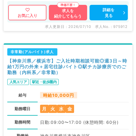
詳細を
求人を
見る
お気に入り
紹介してもらう
求人更新日 : 2026/07/10
求人No. : 975912
非常勤(アルバイト)求人
【神奈川県／横浜市】ご入社時期相談可能◎週3日～時
給1万円の外来＋居宅往診バイト◎駅チカ診療所でのご
勤務（内科系／非常勤）
人気エリア
駅近・徒歩圏内
給与
時給10,000円
月
火
水
金
勤務曜日
勤務時間
日勤:09:00〜17:00 (休憩時間: 60分)
勤務地
神奈川県横浜市神奈川区