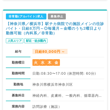
非常勤(アルバイト)求人
募集停止
【神奈川県／横浜市】駅チカ病院での施設メインの往診
バイト・日給8万円～◎毎週月～金曜のうち2曜日より
勤務可能（内科系／非常勤）
人気エリア
駅近・徒歩圏内
給与
日給80,000円 ～
火
水
木
金
勤務曜日
勤務時間
日勤:08:30〜17:00 (休憩時間: 60分)
勤務地
神奈川県横浜市神奈川区
募集科目
神経内科、皮膚科、一般内科、循環器内科、呼吸器内科、消化器内科、内分泌・代謝内科、腎臓内科、老年内科、血液内科
業務内容
訪問診療（施設）