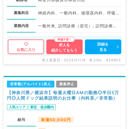
募集科目
神経内科、一般内科、循環器内科、呼吸器内科、消化器内科、内分泌・代謝内科、腎臓内科、老年内科、血液内科、外科系全般、一般外科
業務内容
一般外来, 訪問診療（居宅）, 訪問診療（居宅）
詳細を
求人を
見る
お気に入り
紹介してもらう
求人更新日 : 2023/01/18
求人No. : 624903
非常勤(アルバイト)求人
募集停止
【神奈川県／横浜市】毎週火曜日AMの勤務◎半日5万
円◎人間ドッグ結果説明のお仕事（内科系／非常勤）
人気エリア
駅近・徒歩圏内
給与
単価50,000円