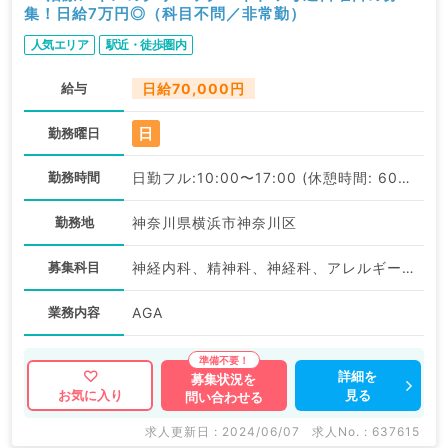
集！日給7万円◎（科目不問／非常勤）
人気エリア
駅近・徒歩圏内
給与
日給70,000円
日
勤務曜日
勤務時間
日勤フル:10:00〜17:00 (休憩時間: 60分)
勤務地
神奈川県横浜市神奈川区
募集科目
神経内科、精神科、神経科、アレルギー科、リウマチ科、小児科、整形外科、形成外科、美容外科、脳神経外科、呼吸器外科、心臓血管外科、小児外科、皮膚科、泌尿器科、産婦人科、産科、婦人科、眼科、耳鼻咽喉科、気管食道科、放射線科、リハビリテーション科、麻酔科、ペインクリニック、人工透析科、緩和ケア科、一般内科、循環器内科、呼吸器内科、消化器内科、内分泌・代謝内科、腎臓内科、老年内科、血液内科、外科系全般、一般外科、消化器外科、乳腺外科、総合診療科、美容皮膚科、健診・人間ドック、救急科・ＩＣＵ、病理科、基礎医学系、膠原病科、スポーツ整形外科、大腸・肛門外科、その他、科目不問
業務内容
AGA
詳細を
募集状況を
見る
お気に入り
問い合わせる
求人更新日 : 2024/06/07
求人No. : 637615