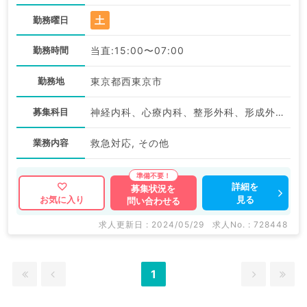
土
勤務曜日
勤務時間
当直:15:00〜07:00
勤務地
東京都西東京市
募集科目
神経内科、心療内科、整形外科、形成外科、美容外科、脳神経外科、呼吸器外科、心臓血管外科、小児外科、泌尿器科、一般内科、循環器内科、呼吸器内科、消化器内科、内分泌・代謝内科、腎臓内科、老年内科、外科系全般、一般外科、消化器外科、乳腺外科、膠原病科、スポーツ整形外科、大腸・肛門外科、脊髄・脊椎外科
業務内容
救急対応, その他
詳細を
募集状況を
見る
お気に入り
問い合わせる
求人更新日 : 2024/05/29
求人No. : 728448
1