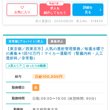
詳細を
求人を
見る
お気に入り
紹介してもらう
求人更新日 : 2020/06/25
求人No. : 518430
非常勤(アルバイト)求人
募集停止
【東京都／西東京市】人気の透析管理業務／毎週水曜で
の募集★1回10万円！マイカー通勤可（腎臓内科・人工
透析科／非常勤）
人気エリア
ゆったりめ勤務
給与
日給100,000円
水
勤務曜日
勤務時間
日勤:09:00〜19:00 (休憩時間: 60分)
勤務地
東京都西東京市