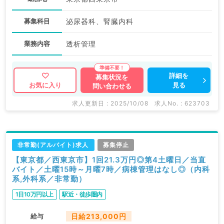
募集科目
泌尿器科、腎臓内科
業務内容
透析管理
詳細を
募集状況を
見る
お気に入り
問い合わせる
求人更新日 : 2025/10/08
求人No. : 623703
非常勤(アルバイト)求人
募集停止
【東京都／西東京市】1回21.3万円◎第4土曜日／当直
バイト／土曜15時～月曜7時／病棟管理はなし◎（内科
系,外科系／非常勤）
1日10万円以上
駅近・徒歩圏内
給与
日給213,000円