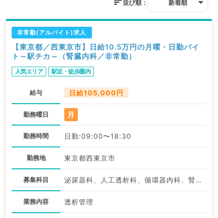
並び順：
新着順
非常勤(アルバイト)求人
【東京都／西東京市】日給10.5万円の月曜・日勤バイ
ト～駅チカ～（腎臓内科／非常勤）
人気エリア
駅近・徒歩圏内
給与
日給105,000円
月
勤務曜日
勤務時間
日勤:09:00〜18:30
勤務地
東京都西東京市
募集科目
泌尿器科、人工透析科、循環器内科、腎臓内科
業務内容
透析管理