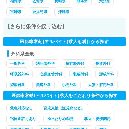
福岡県
佐賀県
長崎県
熊本県
大分県
宮崎県
鹿児島県
沖縄県
【さらに条件を絞り込む】
医師非常勤(アルバイト)求人を科目から探す
外科系全般
一般外科
消化器外科
脳神経外科
整形外科
呼吸器外科
心臓血管外科
乳腺外科
形成外科
泌尿器科
美容外科
小児外科
大腸・肛門外科
医師非常勤(アルバイト)求人をこだわり条件から探す
救急対応なし
育児支援（託児所など）
宿日直許可あり
ゆったりめ勤務
駅近・徒歩圏内