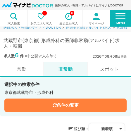
医師の求人・転職・アルバイトはマイナビDOCTOR
0
0
MENU
お気に入り求人
最近見た求人
マイページ
求人検索
医師求人・転職のマイナビDOCTOR
医師非常勤(アルバイト)求人
東京都
武蔵野市(東京都) 形成外科の医師非常勤(アルバイト)求
人・転職
6
求人数
件
※非公開求人を除く
2026年08月08日更新
常勤
非常勤
スポット
選択中の検索条件
東京都武蔵野市・形成外科
条件の変更
並び順：
新着順