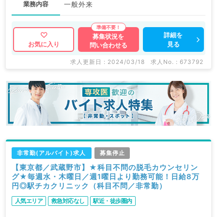
業務内容
一般外来
詳細を
募集状況を
見る
お気に入り
問い合わせる
求人更新日 : 2024/03/18
求人No. : 673792
非常勤(アルバイト)求人
募集停止
【東京都／武蔵野市】★科目不問の脱毛カウンセリン
グ★毎週水・木曜日／週1曜日より勤務可能！日給8万
円◎駅チカクリニック（科目不問／非常勤）
人気エリア
救急対応なし
駅近・徒歩圏内