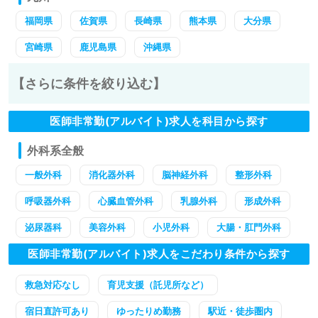
福岡県
佐賀県
長崎県
熊本県
大分県
宮崎県
鹿児島県
沖縄県
【さらに条件を絞り込む】
医師非常勤(アルバイト)求人を科目から探す
外科系全般
一般外科
消化器外科
脳神経外科
整形外科
呼吸器外科
心臓血管外科
乳腺外科
形成外科
泌尿器科
美容外科
小児外科
大腸・肛門外科
医師非常勤(アルバイト)求人をこだわり条件から探す
救急対応なし
育児支援（託児所など）
宿日直許可あり
ゆったりめ勤務
駅近・徒歩圏内