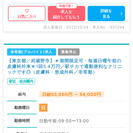
詳細を
求人を
見る
お気に入り
紹介してもらう
求人更新日 : 2022/10/24
求人No. : 631294
非常勤(アルバイト)求人
募集停止
【東京都／武蔵野市】★期間限定可・毎週日曜午前の
皮膚科外来★1回5.4万円／駅チカで通勤便利なクリニ
ックです◎（皮膚科・形成外科／非常勤）
駅近・徒歩圏内
給与
日給53,000円 ～ 54,000円
日
勤務曜日
勤務時間
日勤午前:09:00〜13:00