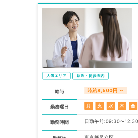
人気エリア
駅近・徒歩圏内
時給8,500円 ～
給与
月
火
水
木
金
勤務曜日
日勤午前:09:30〜12:3
勤務時間
東京都足立区