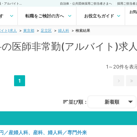
足立区(東京都) 婦人科の医師非常勤(アルバイト)求人｜医師の求人・転職・アルバイトは【マイナビDOCTOR】
自治体・公共団体採用ご担当者さまへ
採用ご担当者
お気
す
転職をご検討の方へ
お役立ちガイド
イト)求人
東京都
足立区
婦人科
検索結果
人科の医師非常勤(アルバイト)求
1～20件を表
1
並び順：
新着順
0円／産婦人科、産科、婦人科／専門外来