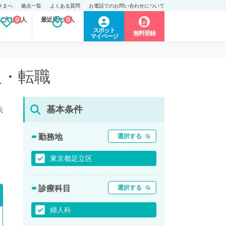
さまへ
拠点一覧
よくある質問
お電話でのお問い合わせについて
に入り求人
0
最近見た求人
0
スポット
無料登録
マイページ
人・転職
基本条件
示
勤務地
選択する
東京都足立区
診療科目
選択する
婦人科