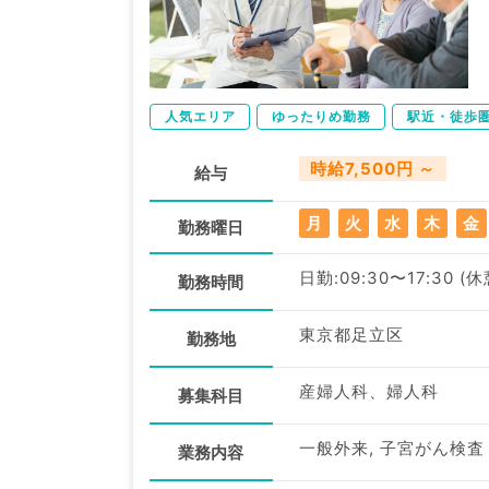
人気エリア
ゆったりめ勤務
駅近・徒歩
時給7,500円 ～
給与
月
火
水
木
金
勤務曜日
日勤:09:30〜17:30 (
勤務時間
東京都足立区
勤務地
産婦人科、婦人科
募集科目
一般外来, 子宮がん検
業務内容