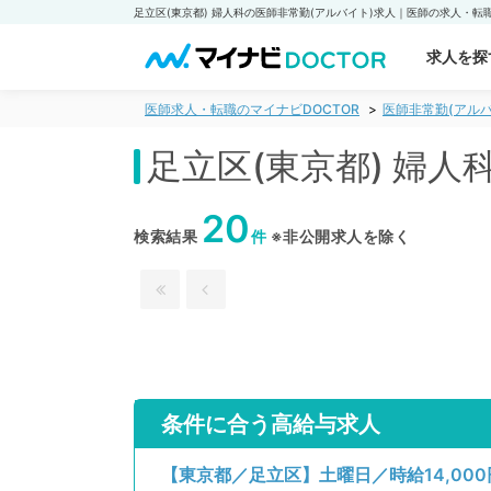
求人を探
医師求人・転職のマイナビDOCTOR
医師非常勤(アルバ
足立区(東京都) 婦
20
検索結果
件
※非公開求人を除く
条件に合う高給与求人
【東京都／足立区】土曜日／時給14,00