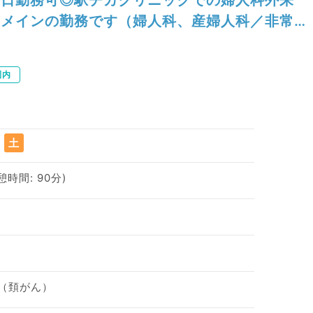
メインの勤務です（婦人科、産婦人科／非常
勤）
圏内
土
休憩時間: 90分)
査（頚がん）