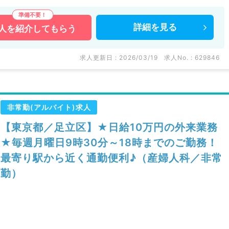
詳細を
見る
人を
紹介してもらう
求人更新日 : 2026/03/19
求人No. : 629846
非常勤(アルバイト)求人
【東京都／足立区】★日給10万円の外来業務
★毎週月曜日9時30分～18時までのご勤務！
最寄り駅から近く通勤便利♪（産婦人科／非常
勤）