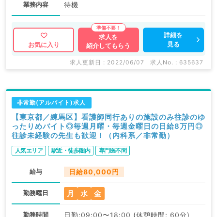
業務内容
待機
詳細を
求人を
見る
お気に入り
紹介してもらう
求人更新日 : 2022/06/07
求人No. : 635637
非常勤(アルバイト)求人
【東京都／練馬区】看護師同行ありの施設のみ往診のゆ
ったりめバイト◎毎週月曜・毎週金曜日の日給8万円◎
往診未経験の先生も歓迎！（内科系／非常勤）
人気エリア
駅近・徒歩圏内
専門医不問
給与
日給80,000円
月
水
金
勤務曜日
勤務時間
日勤:09:00〜18:00 (休憩時間: 60分)