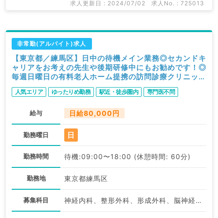
求人更新日 : 2024/07/02
求人No. : 725013
非常勤(アルバイト)求人
【東京都／練馬区】日中の待機メイン業務◎セカンドキ
ャリアをお考えの先生や後期研修中にもお勧めです！◎
毎週日曜日の有料老人ホーム提携の訪問診療クリニック
◎日給8万円（内科系／非常勤）
人気エリア
ゆったりめ勤務
駅近・徒歩圏内
専門医不問
給与
日給80,000円
日
勤務曜日
勤務時間
待機:09:00〜18:00 (休憩時間: 60分)
勤務地
東京都練馬区
募集科目
神経内科、整形外科、形成外科、脳神経外科、呼吸器外科、心臓血管外科、泌尿器科、リハビリテーション科、麻酔科、緩和ケア科、一般内科、循環器内科、呼吸器内科、消化器内科、内分泌・代謝内科、腎臓内科、老年内科、血液内科、外科系全般、一般外科、消化器外科