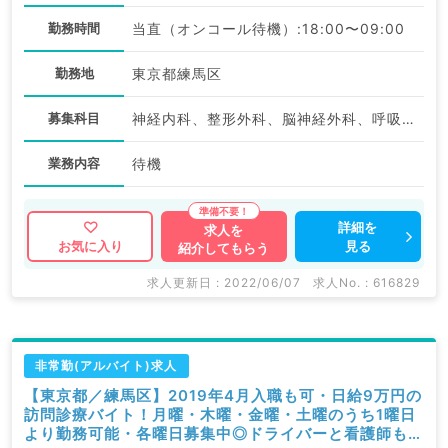
勤務時間
当直（オンコール待機）:18:00〜09:00
勤務地
東京都練馬区
募集科目
神経内科、整形外科、脳神経外科、呼吸器外科、心臓血管外科、一般内科、循環器内科、呼吸器内科、消化器内科、内分泌・代謝内科、腎臓内科、老年内科、血液内科、外科系全般、一般外科
業務内容
待機
詳細を
求人を
見る
お気に入り
紹介してもらう
求人更新日 : 2022/06/07
求人No. : 616829
非常勤(アルバイト)求人
【東京都／練馬区】2019年4月入職も可・日給9万円の
訪問診療バイト！月曜・木曜・金曜・土曜のうち1曜日
より勤務可能・各曜日募集中◎ドライバーと看護師もし