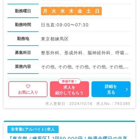
月
火
水
木
金
土
日
勤務曜日
勤務時間
日当直:09:00〜07:30
勤務地
東京都練馬区
募集科目
整形外科、形成外科、脳神経外科、呼吸器外科、心臓血管外科、外科系全般、一般外科、消化器外科、乳腺外科、大腸・肛門外科
業務内容
その他, その他, その他, その他, その他, その他, その他
詳細を
求人を
見る
お気に入り
紹介してもらう
求人更新日 : 2024/10/16
求人No. : 740385
非常勤(アルバイト)求人
【東京都／練馬区】1回50,000円！毎週金曜日の当直