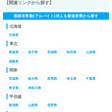
【関連リンクから探す】
医師非常勤(アルバイト)求人を都道府県から探す
北海道
北海道
東北
青森県
岩手県
宮城県
秋田県
山形県
福島県
関東
茨城県
栃木県
群馬県
埼玉県
千葉県
東京都
神奈川県
甲信越
新潟県
山梨県
長野県