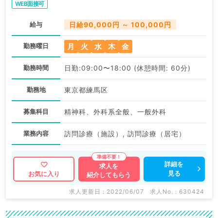
WEB面接可
給与
日給90,000円 ～ 100,000円
月
火
水
木
金
勤務曜日
勤務時間
日勤:09:00〜18:00 (休憩時間: 60分)
勤務地
東京都練馬区
募集科目
精神科、外科系全般、一般外科
業務内容
訪問診療（施設）, 訪問診療（居宅）
詳細を
求人を
見る
お気に入り
紹介してもらう
求人更新日 : 2022/06/07
求人No. : 630424