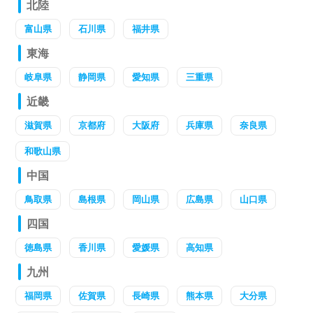
北陸
富山県
石川県
福井県
東海
岐阜県
静岡県
愛知県
三重県
近畿
滋賀県
京都府
大阪府
兵庫県
奈良県
和歌山県
中国
鳥取県
島根県
岡山県
広島県
山口県
四国
徳島県
香川県
愛媛県
高知県
九州
福岡県
佐賀県
長崎県
熊本県
大分県