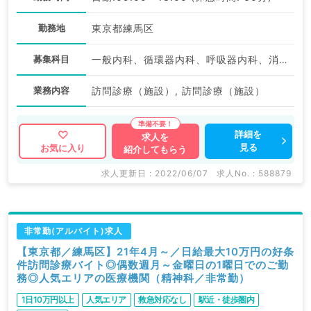
勤務地
東京都練馬区
募集科目
一般内科、循環器内科、呼吸器内科、消化器内科、内分泌・代謝内科、腎臓内科、外科系全般、一般外科
業務内容
訪問診療（施設）, 訪問診療（施設）
詳細を
求人を
見る
お気に入り
紹介してもらう
求人更新日 : 2022/06/07
求人No. : 588879
非常勤(アルバイト)求人
【東京都／練馬区】21年4月～／日給最大10万円の好条
件訪問診療バイト◎偶数週月～金曜日の1曜日でのご勤
務◎人気エリアの医療機関（精神科／非常勤）
1日10万円以上
人気エリア
救急対応なし
駅近・徒歩圏内