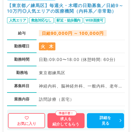
【東京都／練馬区】毎週火・木曜の日勤募集／日給9～
10万円◎人気エリアの医療機関（内科系／非常勤）
人気エリア
救急対応なし
駅近・徒歩圏内
WEB面接可
給与
日給90,000円 ～ 100,000円
火
木
勤務曜日
勤務時間
日勤:09:00〜18:00 (休憩時間: 60分)
勤務地
東京都練馬区
募集科目
神経内科、脳神経外科、一般内科、老年内科、外科系全般、一般外科
業務内容
訪問診療（居宅）
詳細を
求人を
見る
お気に入り
紹介してもらう