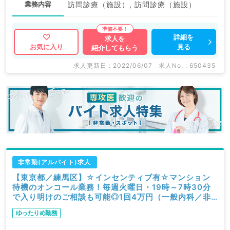
業務内容
訪問診療（施設）, 訪問診療（施設）
詳細を
求人を
見る
お気に入り
紹介してもらう
求人更新日 : 2022/06/07
求人No. : 650435
非常勤(アルバイト)求人
【東京都／練馬区】☆インセンティブ有☆マンション
待機のオンコール業務！毎週火曜日・19時～7時30分
で入り明けのご相談も可能◎1回4万円（一般内科／非
常勤）
ゆったりめ勤務