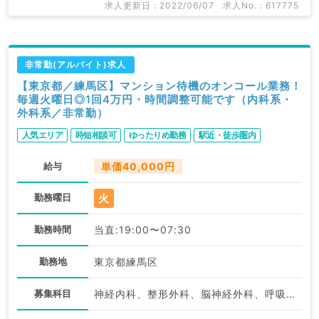
求人更新日 : 2022/06/07
求人No. : 617775
非常勤(アルバイト)求人
【東京都／練馬区】マンション待機のオンコール業務！
毎週火曜日◎1回4万円・時間調整可能です（内科系・
外科系／非常勤）
人気エリア
時短相談可
ゆったりめ勤務
駅近・徒歩圏内
給与
単価40,000円
火
勤務曜日
勤務時間
当直:19:00〜07:30
勤務地
東京都練馬区
募集科目
神経内科、整形外科、脳神経外科、呼吸器外科、心臓血管外科、一般内科、循環器内科、呼吸器内科、消化器内科、内分泌・代謝内科、腎臓内科、老年内科、血液内科、外科系全般、一般外科