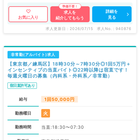
詳細を
求人を
見る
お気に入り
紹介してもらう
求人更新日 : 2026/07/15
求人No. : 940876
非常勤(アルバイト)求人
【東京都／練馬区】18時30分～7時30分◎1回5万円＋
インセンティブの当直バイト◎22時以降は宿直です！
毎週火曜日の募集（内科系・外科系／非常勤）
宿日直許可あり
給与
1回50,000円
火
勤務曜日
勤務時間
当直:18:30〜07:30