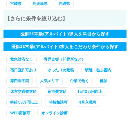
宮崎県
鹿児島県
沖縄県
【さらに条件を絞り込む】
医師非常勤(アルバイト)求人を科目から探す
医師非常勤(アルバイト)求人をこだわり条件から探す
救急対応なし
育児支援（託児所など）
宿日直許可あり
ゆったりめ勤務
駅近・徒歩圏内
専門医不問
人気エリア
企業で働く
健診
遠方交通費支給
宿泊費支給
1日10万円以上
時給1.3万円以上
時短相談可
4月入職可
WEB面接可
オンライン診療