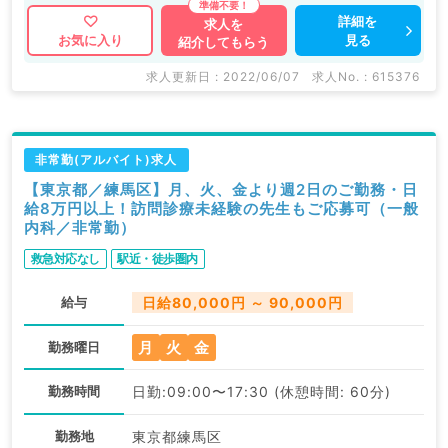
詳細を
求人を
見る
お気に入り
紹介してもらう
求人更新日 : 2022/06/07
求人No. : 615376
非常勤(アルバイト)求人
【東京都／練馬区】月、火、金より週2日のご勤務・日
給8万円以上！訪問診療未経験の先生もご応募可（一般
内科／非常勤）
救急対応なし
駅近・徒歩圏内
給与
日給80,000円 ～ 90,000円
月
火
金
勤務曜日
勤務時間
日勤:09:00〜17:30 (休憩時間: 60分)
勤務地
東京都練馬区