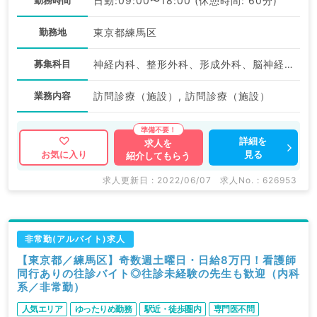
勤務時間
日勤:09:00〜18:00 (休憩時間: 60分)
勤務地
東京都練馬区
募集科目
神経内科、整形外科、形成外科、脳神経外科、呼吸器外科、心臓血管外科、泌尿器科、リハビリテーション科、麻酔科、緩和ケア科、一般内科、循環器内科、呼吸器内科、消化器内科、内分泌・代謝内科、腎臓内科、老年内科、血液内科、外科系全般、一般外科、消化器外科
業務内容
訪問診療（施設）, 訪問診療（施設）
詳細を
求人を
見る
お気に入り
紹介してもらう
求人更新日 : 2022/06/07
求人No. : 626953
非常勤(アルバイト)求人
【東京都／練馬区】奇数週土曜日・日給8万円！看護師
同行ありの往診バイト◎往診未経験の先生も歓迎（内科
系／非常勤）
人気エリア
ゆったりめ勤務
駅近・徒歩圏内
専門医不問