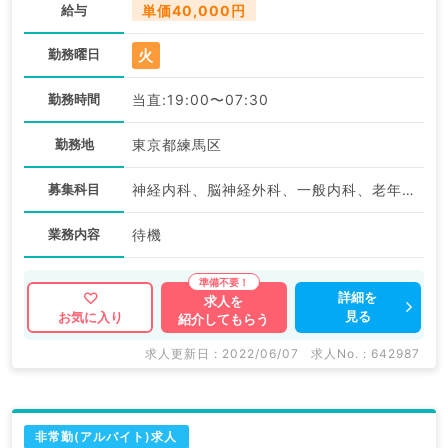
給与
単価40,000円
火
勤務曜日
勤務時間
当直:19:00〜07:30
勤務地
東京都練馬区
募集科目
神経内科、脳神経外科、一般内科、老年内科、外科系全般、一般外科
業務内容
待機
詳細を
求人を
見る
お気に入り
紹介してもらう
求人更新日 : 2022/06/07
求人No. : 642987
非常勤(アルバイト)求人