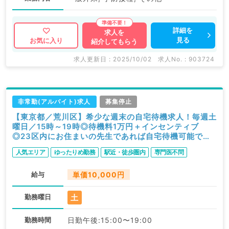
詳細を
求人を
見る
お気に入り
紹介してもらう
求人更新日 : 2025/10/02
求人No. : 903724
非常勤(アルバイト)求人
募集停止
【東京都／荒川区】希少な週末の自宅待機求人！毎週土
曜日／15時～19時◎待機料1万円＋インセンティブ
◎23区内にお住まいの先生であれば自宅待機可能です
（小児科・内科系／非常勤）
人気エリア
ゆったりめ勤務
駅近・徒歩圏内
専門医不問
給与
単価10,000円
土
勤務曜日
勤務時間
日勤午後:15:00〜19:00