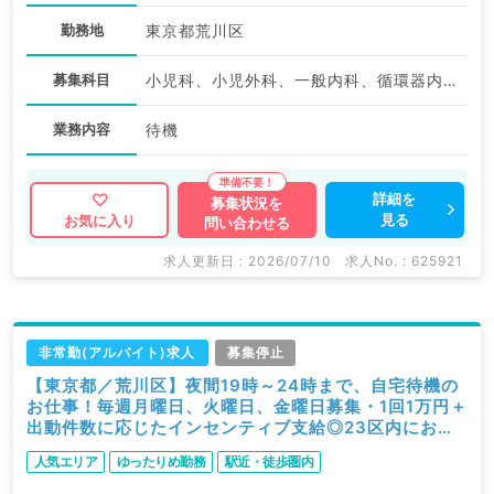
勤務地
東京都荒川区
募集科目
小児科、小児外科、一般内科、循環器内科、呼吸器内科、消化器内科
業務内容
待機
詳細を
募集状況を
見る
お気に入り
問い合わせる
求人更新日 : 2026/07/10
求人No. : 625921
非常勤(アルバイト)求人
募集停止
【東京都／荒川区】夜間19時～24時まで、自宅待機の
お仕事！毎週月曜日、火曜日、金曜日募集・1回1万円＋
出動件数に応じたインセンティブ支給◎23区内にお住
まいの先生◎自宅からの送迎有（小児科・内科系／非常
人気エリア
ゆったりめ勤務
駅近・徒歩圏内
勤）