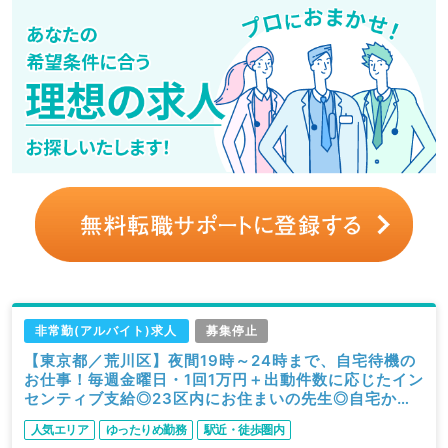
非常勤(アルバイト)求人
募集停止
【東京都／荒川区】夜間19時～24時まで、自宅待機の
お仕事！毎週金曜日・1回1万円＋出動件数に応じたイン
センティブ支給◎23区内にお住まいの先生◎自宅から
の送迎有（小児科・内科系／非常勤）
人気エリア
ゆったりめ勤務
駅近・徒歩圏内