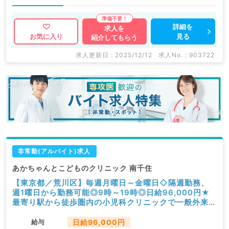
詳細を
求人を
見る
お気に入り
紹介してもらう
求人更新日 : 2025/12/12
求人No. : 903722
非常勤(アルバイト)求人
あかちゃんとこどものクリニック 南千住
【東京都／荒川区】毎週月曜日～金曜日◇隔週勤務、
週1曜日から勤務可能◎9時～19時◎日給96,000円★
最寄り駅から徒歩圏内の小児科クリニックで一般外来・
予防接種・健診等のお仕事です（小児科／非常勤）
給与
日給96,000円