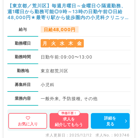
【東京都／荒川区】毎週月曜日～金曜日◇隔週勤務、
週1曜日から勤務可能◎9時～13時の日勤午前◎日給
48,000円★最寄り駅から徒歩圏内の小児科クリニック
で一般外来・予防接種・健診等のお仕事です（小児科／
非常勤）
給与
日給48,000円
月
火
水
木
金
勤務曜日
勤務時間
日勤午前:09:00〜13:00
勤務地
東京都荒川区
募集科目
小児科
業務内容
一般外来, 予防接種, その他
詳細を
求人を
見る
お気に入り
紹介してもらう
求人更新日 : 2025/12/12
求人No. : 903746