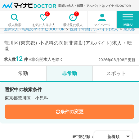
医師の求人・転職・アルバイトはマイナビDOCTOR
0
0
MENU
お気に入り求人
最近見た求人
マイページ
求人検索
医師求人・転職のマイナビDOCTOR
医師非常勤(アルバイト)求人
東京都
荒川区(東京都) 小児科の医師非常勤(アルバイト)求人・転
職
12
求人数
件
※非公開求人を除く
2026年08月08日更新
常勤
非常勤
スポット
選択中の検索条件
東京都荒川区・小児科
条件の変更
並び順：
新着順