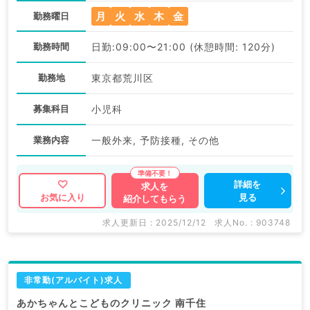
月
火
水
木
金
勤務曜日
勤務時間
日勤:09:00〜21:00 (休憩時間: 120分)
勤務地
東京都荒川区
募集科目
小児科
業務内容
一般外来, 予防接種, その他
詳細を
求人を
見る
お気に入り
紹介してもらう
求人更新日 : 2025/12/12
求人No. : 903748
非常勤(アルバイト)求人
あかちゃんとこどものクリニック 南千住