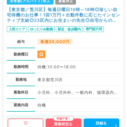
非常勤(アルバイト)求人
募集停止
【東京都／荒川区】毎週日曜日10時～18時◎珍しい自
宅待機のお仕事！1回1万円＋出動件数に応じたインセン
ティブ支給◎23区内にお住まいの先生◎自宅からの送
迎有（小児科・内科系／非常勤）
人気エリア
ゆったりめ勤務
駅近・徒歩圏内
専門医不問
給与
単価20,000円
日
勤務曜日
勤務時間
待機:10:00〜18:00
勤務地
東京都荒川区
募集科目
小児科、小児外科、一般内科、循環器内科、呼吸器内科、消化器内科
業務内容
待機
詳細を
募集状況を