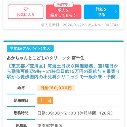
詳細を
求人を
見る
お気に入り
紹介してもらう
求人更新日 : 2026/01/22
求人No. : 903744
非常勤(アルバイト)求人
あかちゃんとこどものクリニック 南千住
【東京都／荒川区】毎週土日祝◇隔週勤務、週1曜日か
ら勤務可能◎9時～21時◎日給15万円の高給与★最寄り
駅から徒歩圏内の小児科クリニックで一般外来・予防接
種・健診等のお仕事です（小児科／非常勤）
給与
日給150,000円
土
日
勤務曜日
勤務時間
日勤:09:00〜21:00 (休憩時間: 120分)
勤務地
東京都荒川区