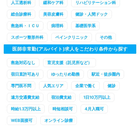
人工透析科
緩和ケア科
リハビリテーション科
総合診療科
美容皮膚科
健診・人間ドック
救急科・ＩＣＵ
病理科
基礎医学系
スポーツ整形外科
ペインクリニック
その他
医師非常勤(アルバイト)求人をこだわり条件から探す
救急対応なし
育児支援（託児所など）
宿日直許可あり
ゆったりめ勤務
駅近・徒歩圏内
専門医不問
人気エリア
企業で働く
健診
遠方交通費支給
宿泊費支給
1日10万円以上
時給1.3万円以上
時短相談可
4月入職可
WEB面接可
オンライン診療