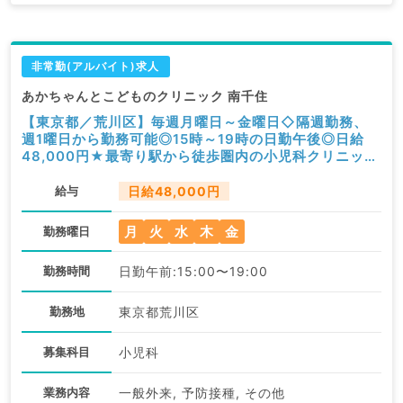
非常勤(アルバイト)求人
あかちゃんとこどものクリニック 南千住
【東京都／荒川区】毎週月曜日～金曜日◇隔週勤務、
週1曜日から勤務可能◎15時～19時の日勤午後◎日給
48,000円★最寄り駅から徒歩圏内の小児科クリニック
で一般外来・予防接種・健診等のお仕事です（小児科／
非常勤）
給与
日給48,000円
月
火
水
木
金
勤務曜日
勤務時間
日勤午前:15:00〜19:00
勤務地
東京都荒川区
募集科目
小児科
業務内容
一般外来, 予防接種, その他