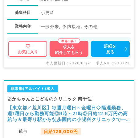
募集科目
小児科
業務内容
一般外来, 予防接種, その他
詳細を
求人を
見る
お気に入り
紹介してもらう
求人更新日 : 2026/01/21
求人No. : 903721
非常勤(アルバイト)求人
あかちゃんとこどものクリニック 南千住
【東京都／荒川区】毎週月曜日～金曜日◇隔週勤務、
週1曜日から勤務可能◎9時～21時◎日給12.6万円の高
給与★最寄り駅から徒歩圏内の小児科クリニックで一
般外来・予防接種・健診等のお仕事です（小児科／非常
勤）
給与
日給126,000円