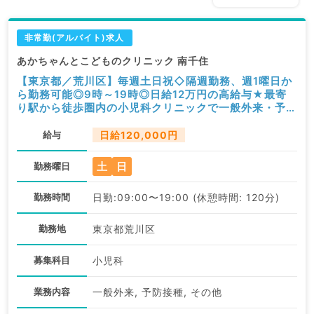
非常勤(アルバイト)求人
あかちゃんとこどものクリニック 南千住
【東京都／荒川区】毎週土日祝◇隔週勤務、週1曜日か
ら勤務可能◎9時～19時◎日給12万円の高給与★最寄
り駅から徒歩圏内の小児科クリニックで一般外来・予防
接種・健診等のお仕事です（小児科／非常勤）
給与
日給120,000円
土
日
勤務曜日
勤務時間
日勤:09:00〜19:00 (休憩時間: 120分)
勤務地
東京都荒川区
募集科目
小児科
業務内容
一般外来, 予防接種, その他