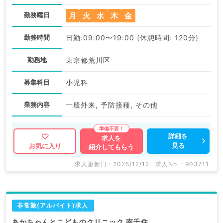
月
火
水
木
金
勤務曜日
勤務時間
日勤:09:00〜19:00 (休憩時間: 120分)
勤務地
東京都荒川区
募集科目
小児科
業務内容
一般外来, 予防接種, その他
詳細を
求人を
見る
お気に入り
紹介してもらう
求人更新日 : 2025/12/12
求人No. : 903711
非常勤(アルバイト)求人
あかちゃんとこどものクリニック 南千住