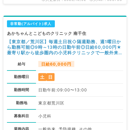
非常勤(アルバイト)求人
あかちゃんとこどものクリニック 南千住
【東京都／荒川区】毎週土日祝◇隔週勤務、週1曜日か
ら勤務可能◎9時～13時の日勤午前◎日給60,000円★
最寄り駅から徒歩圏内の小児科クリニックで一般外来・
予防接種・健診等のお仕事です（小児科／非常勤）
給与
日給60,000円
土
日
勤務曜日
勤務時間
日勤午前:09:00〜13:00
勤務地
東京都荒川区
募集科目
小児科
業務内容
一般外来, 予防接種, その他