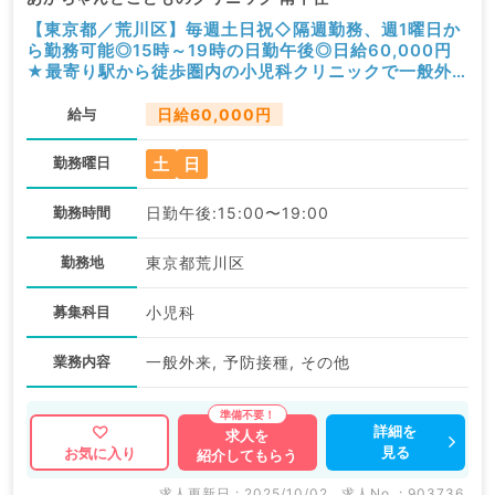
【東京都／荒川区】毎週土日祝◇隔週勤務、週1曜日か
ら勤務可能◎15時～19時の日勤午後◎日給60,000円
★最寄り駅から徒歩圏内の小児科クリニックで一般外
来・予防接種・健診等のお仕事です（小児科／非常勤）
給与
日給60,000円
土
日
勤務曜日
勤務時間
日勤午後:15:00〜19:00
勤務地
東京都荒川区
募集科目
小児科
業務内容
一般外来, 予防接種, その他
詳細を
求人を
見る
お気に入り
紹介してもらう
求人更新日 : 2025/10/02
求人No. : 903736