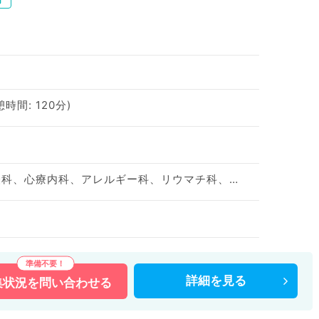
憩時間: 120分)
神経内科、精神科、神経科、心療内科、アレルギー科、リウマチ科、小児科、整形外科、形成外科、美容外科、脳神経外科、呼吸器外科、心臓血管外科、小児外科、皮膚科、泌尿器科、産婦人科、産科、婦人科、眼科、耳鼻咽喉科、気管食道科、放射線科、リハビリテーション科、麻酔科、ペインクリニック、人工透析科、緩和ケア科、一般内科、循環器内科、呼吸器内科、消化器内科、内分泌・代謝内科、腎臓内科、老年内科、血液内科、外科系全般、一般外科、消化器外科、乳腺外科、総合診療科、美容皮膚科、健診・人間ドック、救急科・ＩＣＵ、病理科、基礎医学系、膠原病科、スポーツ整形外科、大腸・肛門外科、その他、産業医、科目不問
詳細を
見る
集状況を
問い合わせる