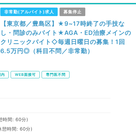
非常勤(アルバイト)求人
募集停止
【東京都／豊島区】★9~17時終了の手技な
し・問診のみバイト★AGA・ED治療メインの
クリニックバイト◇毎週日曜日の募集！1回
6.5万円◎（科目不問／非常勤）
圏内
WEB面接可
専門医不問
休憩時間: 60分)
(休憩時間: 60分)