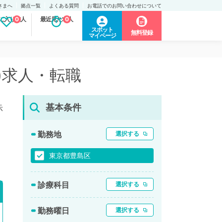
さまへ
拠点一覧
よくある質問
お電話でのお問い合わせについて
に入り求人
0
最近見た求人
0
スポット
無料登録
マイページ
)求人・転職
基本条件
示
勤務地
選択する
東京都豊島区
診療科目
選択する
勤務曜日
選択する