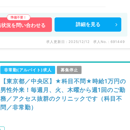
詳細を
見る
集状況を
問い合わせる
求人更新日 : 2025/12/12
求人No. : 691449
非常勤(アルバイト)求人
募集停止
【東京都／中央区】★科目不問★時給1万円の
男性外来！毎週月、火、木曜から週1回のご勤
務／アクセス抜群のクリニックです（科目不
問／非常勤）
内