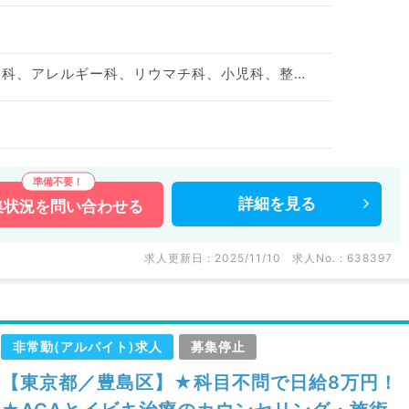
神経内科、精神科、神経科、アレルギー科、リウマチ科、小児科、整形外科、形成外科、美容外科、脳神経外科、呼吸器外科、心臓血管外科、小児外科、皮膚科、泌尿器科、産婦人科、産科、婦人科、眼科、耳鼻咽喉科、気管食道科、放射線科、リハビリテーション科、麻酔科、ペインクリニック、人工透析科、緩和ケア科、一般内科、循環器内科、呼吸器内科、消化器内科、内分泌・代謝内科、腎臓内科、老年内科、血液内科、外科系全般、一般外科、消化器外科、乳腺外科、総合診療科、美容皮膚科、健診・人間ドック、救急科・ＩＣＵ、病理科、基礎医学系、膠原病科、スポーツ整形外科、大腸・肛門外科、産業医、科目不問
詳細を
見る
集状況を
問い合わせる
求人更新日 : 2025/11/10
求人No. : 638397
非常勤(アルバイト)求人
募集停止
【東京都／豊島区】★科目不問で日給8万円！