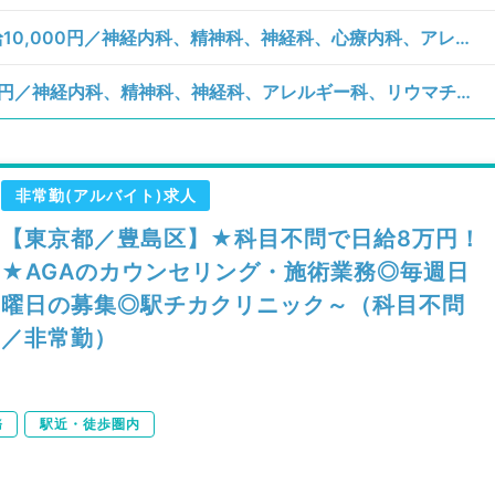
【東京都／豊島区】水、土、日曜日／時給10,000円／神経内科、精神科、神経科、心療内科、アレルギー科、リウマチ科、小児科、整形外科、形成外科、美容外科、脳神経外科、呼吸器外科、心臓血管外科、小児外科、皮膚科、泌尿器科、産婦人科、産科、婦人科、眼科、耳鼻咽喉科、気管食道科、放射線科、リハビリテーション科、麻酔科、ペインクリニック、人工透析科、緩和ケア科、一般内科、循環器内科、呼吸器内科、消化器内科、内分泌・代謝内科、腎臓内科、老年内科、血液内科、外科系全般、一般外科、消化器外科、乳腺外科、総合診療科、美容皮膚科、健診・人間ドック、救急科・ＩＣＵ、病理科、基礎医学系、膠原病科、スポーツ整形外科、大腸・肛門外科、その他、産業医、科目不問／一般外来
【東京都／豊島区】日曜日／日給65,000円／神経内科、精神科、神経科、アレルギー科、リウマチ科、小児科、整形外科、形成外科、美容外科、脳神経外科、呼吸器外科、心臓血管外科、小児外科、皮膚科、泌尿器科、産婦人科、産科、婦人科、眼科、耳鼻咽喉科、気管食道科、放射線科、リハビリテーション科、麻酔科、ペインクリニック、人工透析科、緩和ケア科、一般内科、循環器内科、呼吸器内科、消化器内科、内分泌・代謝内科、腎臓内科、老年内科、血液内科、外科系全般、一般外科、消化器外科、乳腺外科、総合診療科、美容皮膚科、健診・人間ドック、救急科・ＩＣＵ、病理科、基礎医学系、膠原病科、スポーツ整形外科、大腸・肛門外科、産業医、科目不問／AGA
非常勤(アルバイト)求人
【東京都／豊島区】★科目不問で日給8万円！
★AGAのカウンセリング・施術業務◎毎週日
曜日の募集◎駅チカクリニック～（科目不問
／非常勤）
務
駅近・徒歩圏内