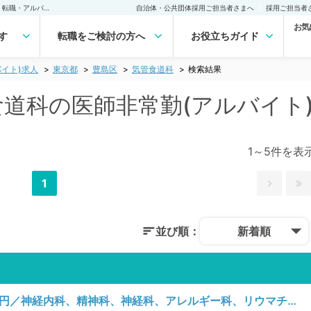
豊島区(東京都) 気管食道科の医師非常勤(アルバイト)求人｜医師の求人・転職・アルバイトは【マイナビDOCTOR】
自治体・公共団体採用ご担当者さまへ
採用ご担当者
お気
す
転職をご検討の方へ
お役立ちガイド
イト)求人
東京都
豊島区
気管食道科
検索結果
管食道科の医師非常勤(アルバイト
1～5件を表
1
並び順：
新着順
【東京都／豊島区】日曜日／日給80,000円／神経内科、精神科、神経科、アレルギー科、リウマチ科、小児科、整形外科、形成外科、美容外科、脳神経外科、呼吸器外科、心臓血管外科、小児外科、皮膚科、泌尿器科、産婦人科、産科、婦人科、眼科、耳鼻咽喉科、気管食道科、放射線科、リハビリテーション科、麻酔科、ペインクリニック、人工透析科、緩和ケア科、一般内科、循環器内科、呼吸器内科、消化器内科、内分泌・代謝内科、腎臓内科、老年内科、血液内科、外科系全般、一般外科、消化器外科、乳腺外科、総合診療科、美容皮膚科、健診・人間ドック、救急科・ＩＣＵ、病理科、基礎医学系、膠原病科、スポーツ整形外科、大腸・肛門外科、その他、産業医、科目不問／AGA