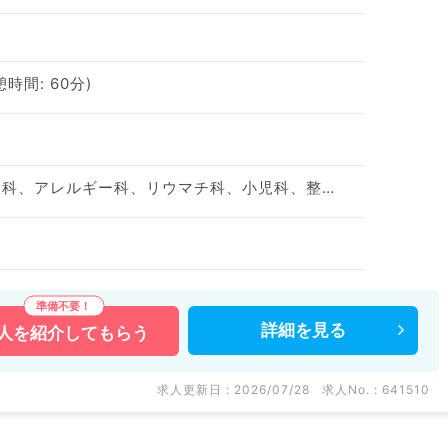
憩時間: 60分)
神経内科、精神科、神経科、アレルギー科、リウマチ科、小児科、整形外科、形成外科、美容外科、脳神経外科、呼吸器外科、心臓血管外科、小児外科、皮膚科、泌尿器科、産婦人科、産科、婦人科、眼科、耳鼻咽喉科、気管食道科、放射線科、リハビリテーション科、麻酔科、ペインクリニック、人工透析科、緩和ケア科、一般内科、循環器内科、呼吸器内科、消化器内科、内分泌・代謝内科、腎臓内科、老年内科、血液内科、外科系全般、一般外科、消化器外科、乳腺外科、総合診療科、美容皮膚科、健診・人間ドック、救急科・ＩＣＵ、病理科、基礎医学系、膠原病科、スポーツ整形外科、大腸・肛門外科、その他、産業医、科目不問
詳細を
見る
人を
紹介してもらう
求人更新日 : 2026/07/28
求人No. : 641510