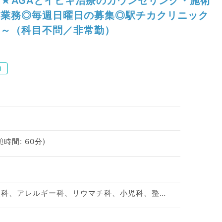
★AGAとイビキ治療のカウンセリング・施術
業務◎毎週日曜日の募集◎駅チカクリニック
～（科目不問／非常勤）
内
憩時間: 60分)
神経内科、精神科、神経科、アレルギー科、リウマチ科、小児科、整形外科、形成外科、美容外科、脳神経外科、呼吸器外科、心臓血管外科、小児外科、皮膚科、泌尿器科、産婦人科、産科、婦人科、眼科、耳鼻咽喉科、気管食道科、放射線科、リハビリテーション科、麻酔科、ペインクリニック、人工透析科、緩和ケア科、一般内科、循環器内科、呼吸器内科、消化器内科、内分泌・代謝内科、腎臓内科、老年内科、血液内科、外科系全般、一般外科、消化器外科、乳腺外科、総合診療科、美容皮膚科、健診・人間ドック、救急科・ＩＣＵ、病理科、基礎医学系、膠原病科、スポーツ整形外科、大腸・肛門外科、その他、産業医、科目不問