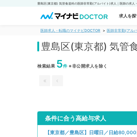
求人を探
医師求人・転職のマイナビDOCTOR
医師非常勤(アルバ
豊島区(東京都) 気
5
検索結果
件
※非公開求人を除く
条件に合う高給与求人