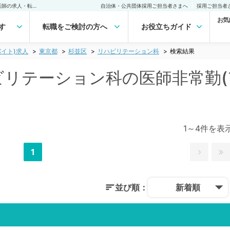
杉並区(東京都) リハビリテーション科の医師非常勤(アルバイト)求人｜医師の求人・転職・アルバイトは【マイナビDOCTOR】
自治体・公共団体採用ご担当者さまへ
採用ご担当者
お気
す
転職をご検討の方へ
お役立ちガイド
イト)求人
東京都
杉並区
リハビリテーション科
検索結果
ハビリテーション科の医師非常勤
1～4件を表
1
並び順：
新着順