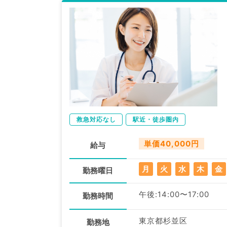
救急対応なし
駅近・徒歩圏内
単価40,000円
給与
月
火
水
木
金
勤務曜日
午後:14:00〜17:00
勤務時間
東京都杉並区
勤務地