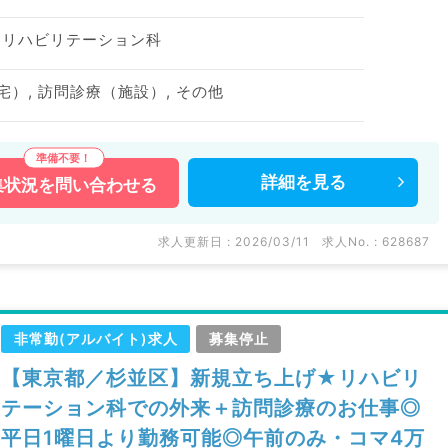
、リハビリテーション科
宅）, 訪問診療（施設）, その他
詳細を
見る
集状況を
問い合わせる
求人更新日 : 2026/03/11
求人No. : 628687
非常勤(アルバイト)求人
募集停止
【東京都／杉並区】新規立ち上げ★リハビリ
テーション科での外来＋訪問診療のお仕事◎
平日1曜日より勤務可能◎午前のみ・コマ4万