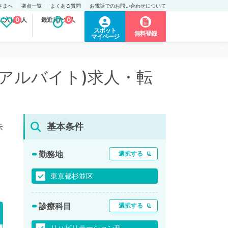
さまへ
拠点一覧
よくある質問
お電話でのお問い合わせについて
に入り求人
0
最近見た求人
0
スポット
無料登録
マイページ
(アルバイト)求人・転
基本条件
示
勤務地
選択する
東京都杉並区
診療科目
選択する
リハビリテーション科