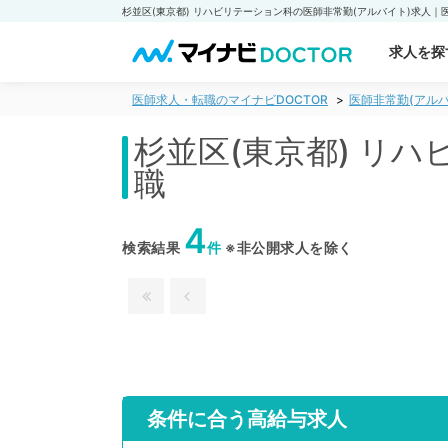
求人を探
医師求人・転職のマイナビDOCTOR
医師非常勤(アルバ
杉並区(東京都) リ
職
4
検索結果
件
※非公開求人を除く
条件に合う高給与求人