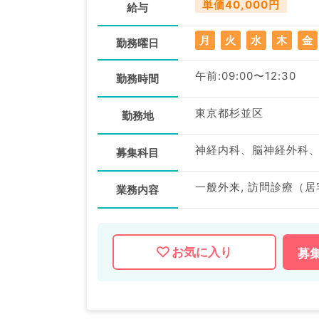
単価40,000円
給与
月
火
水
木
金
勤務曜日
午前:09:00〜12:30
勤務時間
東京都杉並区
勤務地
神経内科、脳神経外科
募集科目
一般外来, 訪問診療（居
業務内容
お気に入り
募