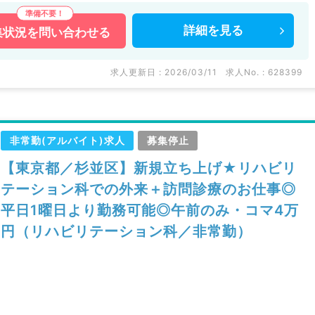
詳細を
見る
集状況を
問い合わせる
求人更新日 : 2026/03/11
求人No. : 628399
非常勤(アルバイト)求人
募集停止
【東京都／杉並区】新規立ち上げ★リハビリ
テーション科での外来＋訪問診療のお仕事◎
平日1曜日より勤務可能◎午前のみ・コマ4万
円（リハビリテーション科／非常勤）