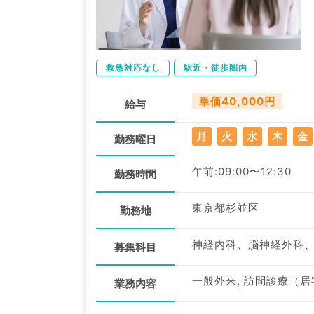
救急対応なし
駅近・徒歩圏内
単価40,000円
給与
月
火
水
木
金
勤務曜日
午前:09:00〜12:30
勤務時間
東京都杉並区
勤務地
神経内科、脳神経外科
募集科目
一般外来, 訪問診療（居
業務内容