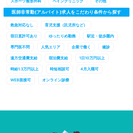
スポーツ整形外科
ペインクリニック
その他
医師非常勤(アルバイト)求人をこだわり条件から探す
救急対応なし
育児支援（託児所など）
宿日直許可あり
ゆったりめ勤務
駅近・徒歩圏内
専門医不問
人気エリア
企業で働く
健診
遠方交通費支給
宿泊費支給
1日10万円以上
時給1.3万円以上
時短相談可
4月入職可
WEB面接可
オンライン診療