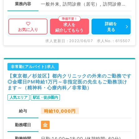
業務内容
一般外来, 訪問診療（居宅）, 訪問診療（施設）
詳細を
求人を
見る
お気に入り
紹介してもらう
求人更新日 : 2022/06/07
求人No. : 615507
非常勤(アルバイト)求人
【東京都／杉並区】都内クリニックの外来のご勤務です
◎金曜日PM時給1万円～非指定医の先生もご勤務頂け
ます～（精神科・心療内科／非常勤）
人気エリア
駅近・徒歩圏内
給与
時給10,000円
金
勤務曜日
勤務時間
日勤:14:00〜18:00 (休憩時間: 60分)