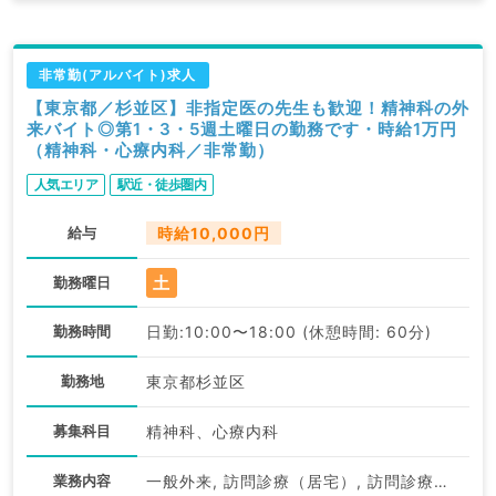
非常勤(アルバイト)求人
【東京都／杉並区】非指定医の先生も歓迎！精神科の外
来バイト◎第1・3・5週土曜日の勤務です・時給1万円
（精神科・心療内科／非常勤）
人気エリア
駅近・徒歩圏内
給与
時給10,000円
土
勤務曜日
勤務時間
日勤:10:00〜18:00 (休憩時間: 60分)
勤務地
東京都杉並区
募集科目
精神科、心療内科
業務内容
一般外来, 訪問診療（居宅）, 訪問診療（施設）