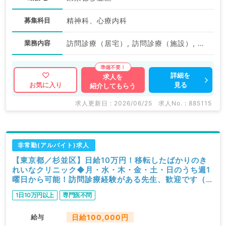
募集科目
精神科、心療内科
業務内容
訪問診療（居宅）, 訪問診療（施設）, 訪問診療（居宅）
詳細を
求人を
見る
お気に入り
紹介してもらう
求人更新日 : 2026/06/25
求人No. : 885115
非常勤(アルバイト)求人
【東京都／杉並区】日給10万円！移転したばかりのき
れいなクリニック◆月・水・木・金・土・日のうち週1
曜日から可能！訪問診療経験がある先生、歓迎です（精
神科／非常勤）
1日10万円以上
専門医不問
給与
日給100,000円