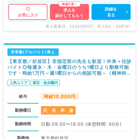
詳細を
求人を
見る
お気に入り
紹介してもらう
求人更新日 : 2022/06/07
求人No. : 628791
非常勤(アルバイト)求人
【東京都／杉並区】非指定医の先生も歓迎！外来＋往診
バイト◎毎週水・木・金曜日のうち1曜日より勤務可能
です・時給1万円～週1曜日からの相談可能～（精神科・
心療内科／非常勤）
人気エリア
駅近・徒歩圏内
給与
時給10,000円
火
水
木
金
勤務曜日
勤務時間
日勤:09:00〜18:00 (休憩時間: 60分)
勤務地
東京都杉並区