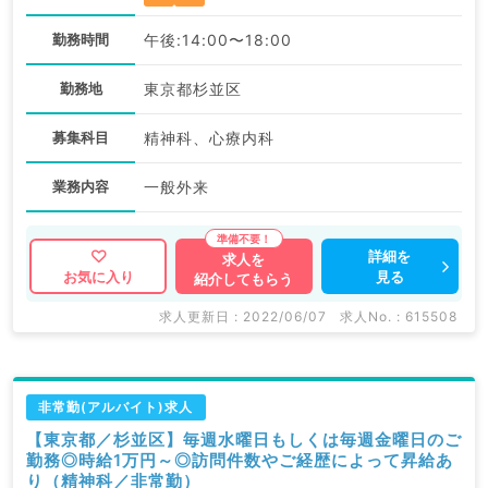
勤務時間
午後:14:00〜18:00
勤務地
東京都杉並区
募集科目
精神科、心療内科
業務内容
一般外来
詳細を
求人を
見る
お気に入り
紹介してもらう
求人更新日 : 2022/06/07
求人No. : 615508
非常勤(アルバイト)求人
【東京都／杉並区】毎週水曜日もしくは毎週金曜日のご
勤務◎時給1万円～◎訪問件数やご経歴によって昇給あ
り（精神科／非常勤）