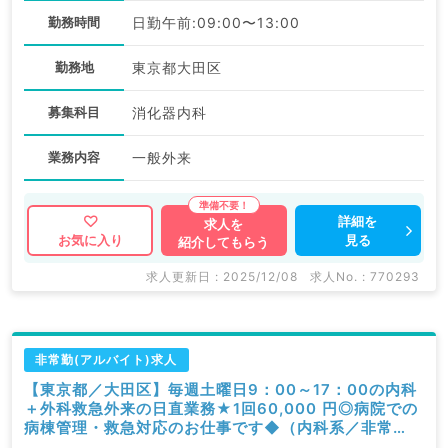
勤務時間
日勤午前:09:00〜13:00
勤務地
東京都大田区
募集科目
消化器内科
業務内容
一般外来
詳細を
求人を
見る
お気に入り
紹介してもらう
求人更新日 : 2025/12/08
求人No. : 770293
非常勤(アルバイト)求人
【東京都／大田区】毎週土曜日9：00～17：00の内科
＋外科救急外来の日直業務★1回60,000 円◎病院での
病棟管理・救急対応のお仕事です◆（内科系／非常
勤）