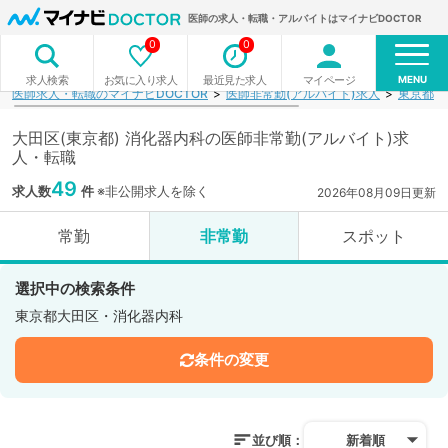
医師の求人・転職・アルバイトはマイナビDOCTOR
0
0
MENU
お気に入り求人
最近見た求人
マイページ
求人検索
医師求人・転職のマイナビDOCTOR
医師非常勤(アルバイト)求人
東京都
大田区(東京都) 消化器内科の医師非常勤(アルバイト)求
人・転職
49
求人数
件
※非公開求人を除く
2026年08月09日更新
常勤
非常勤
スポット
選択中の検索条件
東京都大田区・消化器内科
条件の変更
並び順：
新着順