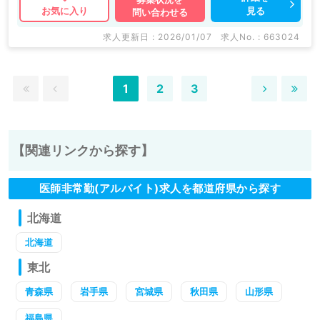
見る
お気に入り
問い合わせる
求人更新日 : 2026/01/07
求人No. : 663024
1
2
3
【関連リンクから探す】
医師非常勤(アルバイト)求人を都道府県から探す
北海道
北海道
東北
青森県
岩手県
宮城県
秋田県
山形県
福島県