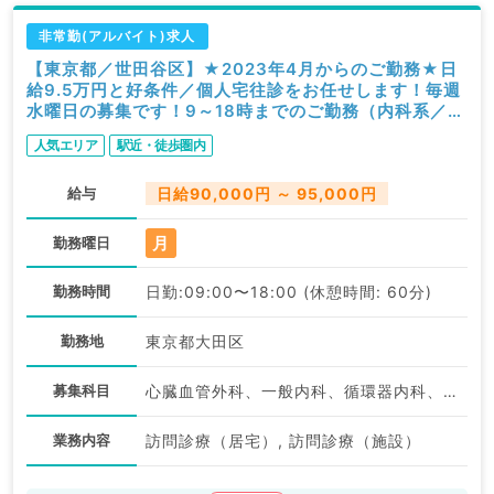
非常勤(アルバイト)求人
【東京都／世田谷区】★2023年4月からのご勤務★日
給9.5万円と好条件／個人宅往診をお任せします！毎週
水曜日の募集です！9～18時までのご勤務（内科系／非
常勤）
人気エリア
駅近・徒歩圏内
給与
日給90,000円 ～ 95,000円
月
勤務曜日
勤務時間
日勤:09:00〜18:00 (休憩時間: 60分)
勤務地
東京都大田区
募集科目
心臓血管外科、一般内科、循環器内科、呼吸器内科、消化器内科、腎臓内科、外科系全般、一般外科、消化器外科
業務内容
訪問診療（居宅）, 訪問診療（施設）