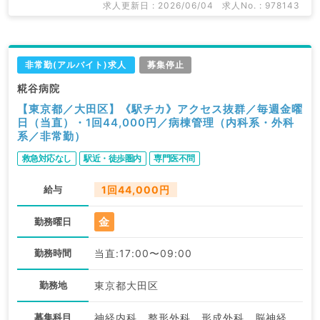
求人更新日 : 2026/06/04
求人No. : 978143
非常勤(アルバイト)求人
募集停止
糀谷病院
【東京都／大田区】《駅チカ》アクセス抜群／毎週金曜
日（当直）・1回44,000円／病棟管理（内科系・外科
系／非常勤）
救急対応なし
駅近・徒歩圏内
専門医不問
給与
1回44,000円
金
勤務曜日
勤務時間
当直:17:00〜09:00
勤務地
東京都大田区
募集科目
神経内科、整形外科、形成外科、脳神経外科、呼吸器外科、心臓血管外科、泌尿器科、一般内科、循環器内科、呼吸器内科、消化器内科、内分泌・代謝内科、腎臓内科、老年内科、血液内科、外科系全般、一般外科、消化器外科、乳腺外科、膠原病科、大腸・肛門外科