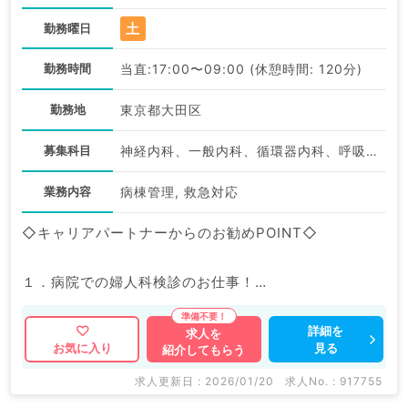
土
勤務曜日
勤務時間
当直:17:00〜09:00 (休憩時間: 120分)
勤務地
東京都大田区
募集科目
神経内科、一般内科、循環器内科、呼吸器内科、消化器内科、内分泌・代謝内科、腎臓内科、老年内科、血液内科、膠原病科
業務内容
病棟管理, 救急対応
◇キャリアパートナーからのお勧めPOINT◇
１．病院での婦人科検診のお仕事！
２．内科対応なし！週2曜日以上のご勤務！
詳細を
求人を
見る
お気に入り
紹介してもらう
求人更新日 : 2026/01/20
求人No. : 917755