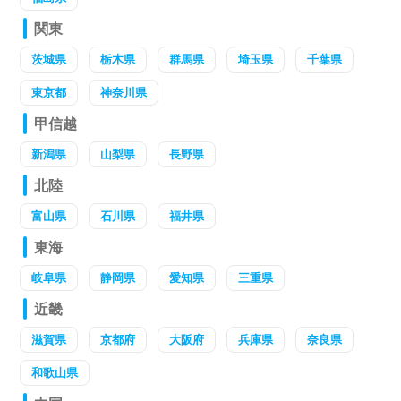
関東
茨城県
栃木県
群馬県
埼玉県
千葉県
東京都
神奈川県
甲信越
新潟県
山梨県
長野県
北陸
富山県
石川県
福井県
東海
岐阜県
静岡県
愛知県
三重県
近畿
滋賀県
京都府
大阪府
兵庫県
奈良県
和歌山県