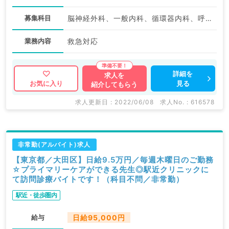
募集科目
脳神経外科、一般内科、循環器内科、呼吸器内科、消化器内科、内分泌・代謝内科、腎臓内科、老年内科、血液内科、外科系全般、一般外科
業務内容
救急対応
詳細を
求人を
見る
お気に入り
紹介してもらう
求人更新日 : 2022/06/08
求人No. : 616578
非常勤(アルバイト)求人
【東京都／大田区】日給9.5万円／毎週木曜日のご勤務
☆プライマリーケアができる先生◎駅近クリニックに
て訪問診療バイトです！（科目不問／非常勤）
駅近・徒歩圏内
給与
日給95,000円