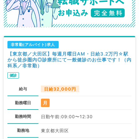
非常勤(アルバイト)求人
【東京都／大田区】毎週月曜日AM・日給3.2万円☆駅
から徒歩圏内◎診療所にて一般健診のお仕事です！（内
科系／非常勤）
健診
給与
日給32,000円
月
勤務曜日
勤務時間
日勤午前:09:00〜12:30
勤務地
東京都大田区