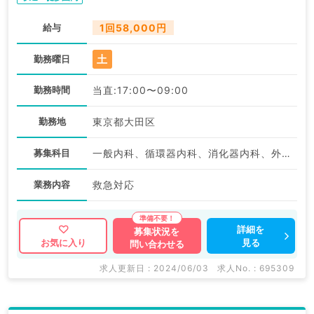
給与
1回58,000円
土
勤務曜日
勤務時間
当直:17:00〜09:00
勤務地
東京都大田区
募集科目
一般内科、循環器内科、消化器内科、外科系全般、一般外科、消化器外科
業務内容
救急対応
詳細を
募集状況を
見る
お気に入り
問い合わせる
求人更新日 : 2024/06/03
求人No. : 695309