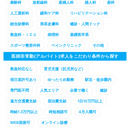
麻酔科
放射線科
産婦人科
婦人科
産科
人工透析科
緩和ケア科
リハビリテーション科
総合診療科
美容皮膚科
健診・人間ドック
救急科・ＩＣＵ
病理科
基礎医学系
スポーツ整形外科
ペインクリニック
その他
医師非常勤(アルバイト)求人をこだわり条件から探す
救急対応なし
育児支援（託児所など）
宿日直許可あり
ゆったりめ勤務
駅近・徒歩圏内
専門医不問
人気エリア
企業で働く
健診
遠方交通費支給
宿泊費支給
1日10万円以上
時給1.3万円以上
時短相談可
4月入職可
WEB面接可
オンライン診療