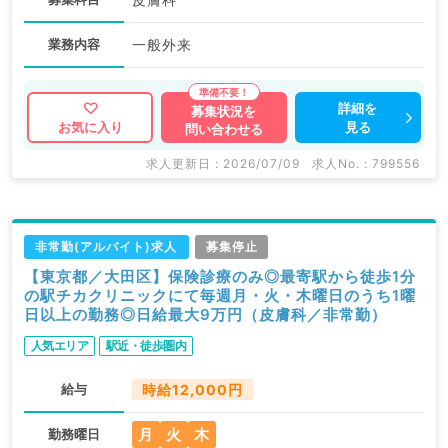
業務内容
一般外来
詳細を
募集状況を
見る
お気に入り
問い合わせる
求人更新日 : 2026/07/09
求人No. : 799556
非常勤(アルバイト)求人
募集停止
【東京都／大田区】保険診療のみ◎最寄駅から徒歩1分
の駅チカクリニックにて毎週月・火・木曜日のうち1曜
日以上の勤務◎日給最大9万円（皮膚科／非常勤）
人気エリア
駅近・徒歩圏内
給与
時給12,000円
月
火
木
勤務曜日