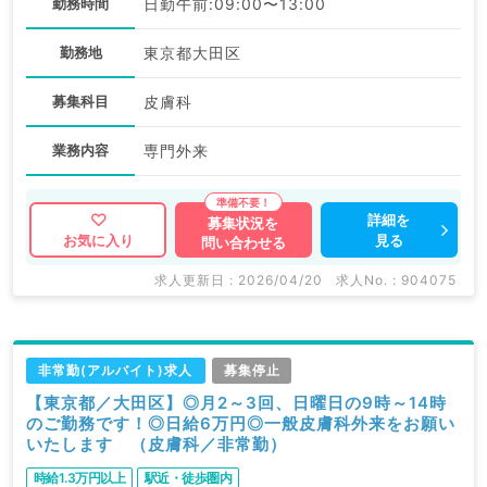
勤務時間
日勤午前:09:00〜13:00
勤務地
東京都大田区
募集科目
皮膚科
業務内容
専門外来
詳細を
募集状況を
見る
お気に入り
問い合わせる
求人更新日 : 2026/04/20
求人No. : 904075
非常勤(アルバイト)求人
募集停止
【東京都／大田区】◎月2～3回、日曜日の9時～14時
のご勤務です！◎日給6万円◎一般皮膚科外来をお願い
いたします （皮膚科／非常勤）
時給1.3万円以上
駅近・徒歩圏内