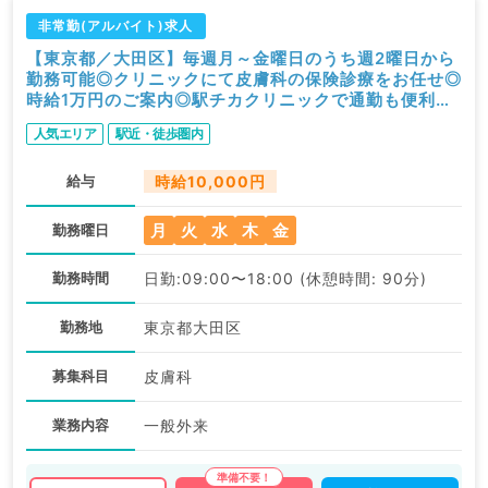
非常勤(アルバイト)求人
【東京都／大田区】毎週月～金曜日のうち週2曜日から
勤務可能◎クリニックにて皮膚科の保険診療をお任せ◎
時給1万円のご案内◎駅チカクリニックで通勤も便利で
す（皮膚科／非常勤）
人気エリア
駅近・徒歩圏内
給与
時給10,000円
月
火
水
木
金
勤務曜日
勤務時間
日勤:09:00〜18:00 (休憩時間: 90分)
勤務地
東京都大田区
募集科目
皮膚科
業務内容
一般外来