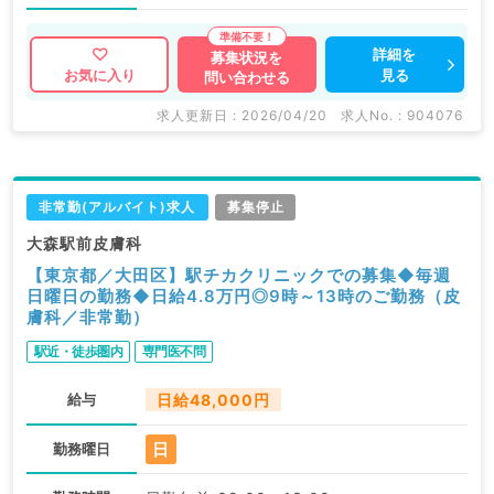
詳細を
募集状況を
見る
お気に入り
問い合わせる
求人更新日 : 2026/04/20
求人No. : 904076
非常勤(アルバイト)求人
募集停止
大森駅前皮膚科
【東京都／大田区】駅チカクリニックでの募集◆毎週
日曜日の勤務◆日給4.8万円◎9時～13時のご勤務（皮
膚科／非常勤）
駅近・徒歩圏内
専門医不問
給与
日給48,000円
日
勤務曜日