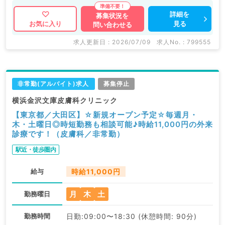
詳細を
募集状況を
見る
お気に入り
問い合わせる
求人更新日 : 2026/07/09
求人No. : 799555
非常勤(アルバイト)求人
募集停止
横浜金沢文庫皮膚科クリニック
【東京都／大田区】☆新規オープン予定☆毎週月・
木・土曜日◎時短勤務も相談可能♪時給11,000円の外来
診療です！（皮膚科／非常勤）
駅近・徒歩圏内
給与
時給11,000円
月
木
土
勤務曜日
勤務時間
日勤:09:00〜18:30 (休憩時間: 90分)