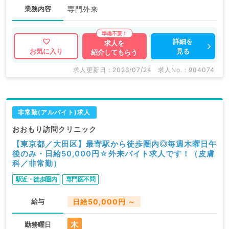
業務内容
専門外来
詳細を
求人を
見る
お気に入り
紹介してもらう
求人更新日 : 2026/07/24
求人No. : 904074
非常勤(アルバイト)求人
おおもり訪問クリニック
【東京都／大田区】最寄駅から徒歩圏内◎毎週木曜日午
後のみ・日給50,000円☆外来バイト求人です！（皮膚
科／非常勤）
駅近・徒歩圏内
専門医不問
給与
日給50,000円 ～
木
勤務曜日