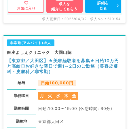
詳細を
求人を
見る
お気に入り
紹介してもらう
求人更新日 : 2025/04/02
求人No. : 619154
非常勤(アルバイト)求人
銀座よしえクリニック 大岡山院
【東京都／大田区】★美容経験者を募集★日給10万円
と高給◎お好きな曜日で週1～2日のご勤務（美容皮膚
科・皮膚科／非常勤）
給与
日給100,000円
月
火
水
木
金
勤務曜日
勤務時間
日勤:10:00〜19:00 (休憩時間: 60分)
勤務地
東京都大田区