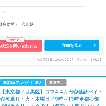
ドック
 画像診断（一次読影）
詳細を
見る
集状況を
問い合わせる
求人更新日 : 2024/06/07
求人No. : 616275
非常勤(アルバイト)求人
募集停止
【東京都／目黒区】コマ4.4万円◎健診バイト
◎毎週月・火・木曜日／9時～13時◆都心部
の駅近クリニックです（健診・人間ドック／