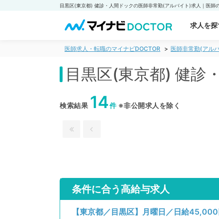
求人を探
医師求人・転職のマイナビDOCTOR
医師非常勤(アルバ
目黒区(東京都) 健
14
検索結果
件
※非公開求人を除く
条件に合う高給与求人
【東京都／目黒区】月曜日／日給45,0