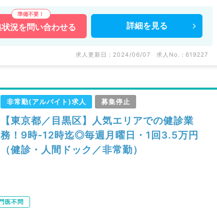
詳細を
見る
集状況を
問い合わせる
求人更新日 : 2024/06/07
求人No. : 619227
非常勤(アルバイト)求人
募集停止
【東京都／目黒区】人気エリアでの健診業
務！9時-12時迄◎毎週月曜日・1回3.5万円
（健診・人間ドック／非常勤）
門医不問