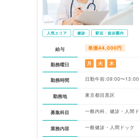
人気エリア
健診
駅近・徒歩圏内
単価44,000円
給与
月
火
木
勤務曜日
日勤午前:09:00〜13:00
勤務時間
東京都目黒区
勤務地
一般内科、健診・人間
募集科目
一般健診・人間ドック
業務内容