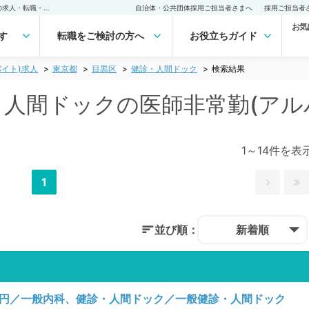
目黒区(東京都) 健診・人間ドックの医師非常勤(アルバイト)求人｜医師の求人・転職・アルバイトは【マイナビDOCTOR】
自治体・公共団体採用ご担当者さまへ
採用ご担当者
お気
す
転職をご検討の方へ
お役立ちガイド
イト)求人
東京都
目黒区
健診・人間ドック
検索結果
診・人間ドックの医師非常勤(アル
1～14件を表
1
並び順：
新着順
00円／一般内科、健診・人間ドック／一般健診・人間ドック