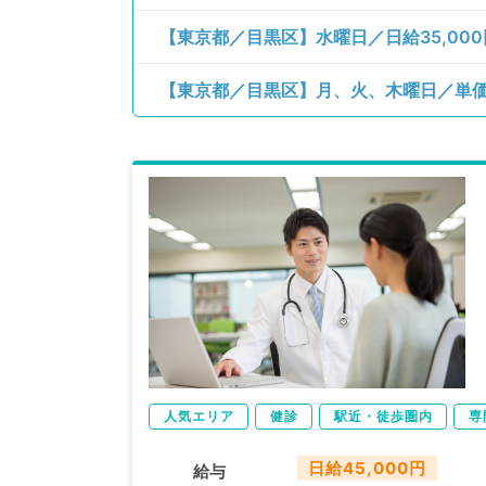
人気エリア
健診
駅近・徒歩圏内
専
日給45,000円
給与