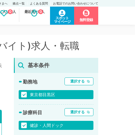
さまへ
拠点一覧
よくある質問
お電話でのお問い合わせについて
に入り求人
0
最近見た求人
0
スポット
無料登録
マイページ
バイト)求人・転職
基本条件
示
勤務地
選択する
東京都目黒区
診療科目
選択する
健診・人間ドック