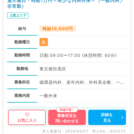
週火曜日・時給1万円～希少な内科外来～（一般内科／
非常勤）
人気エリア
給与
時給10,000円
火
勤務曜日
勤務時間
日勤:09:00〜17:00 (休憩時間: 60分)
勤務地
東京都目黒区
募集科目
循環器内科、老年内科、外科系全般、一般外科、消化器外科
業務内容
一般外来
詳細を
募集状況を
見る
お気に入り
問い合わせる
求人更新日 : 2024/06/07
求人No. : 630073