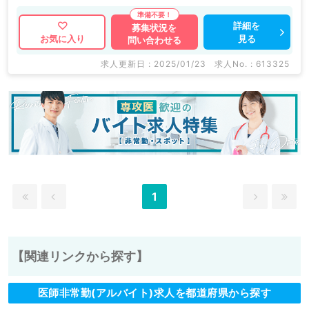
詳細を
募集状況を
見る
お気に入り
問い合わせる
求人更新日 : 2025/01/23
求人No. : 613325
1
【関連リンクから探す】
医師非常勤(アルバイト)求人を都道府県から探す