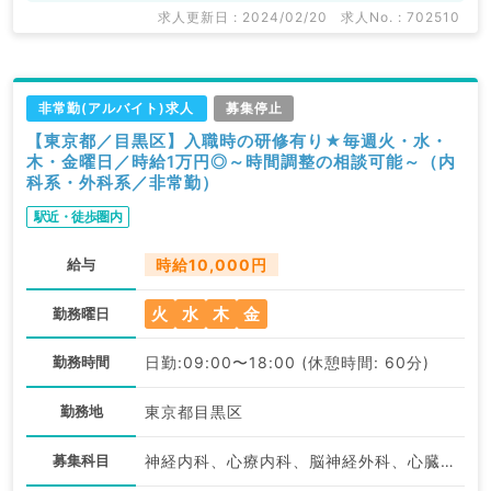
求人更新日 : 2024/02/20
求人No. : 702510
非常勤(アルバイト)求人
募集停止
【東京都／目黒区】入職時の研修有り★毎週火・水・
木・金曜日／時給1万円◎～時間調整の相談可能～（内
科系・外科系／非常勤）
駅近・徒歩圏内
給与
時給10,000円
火
水
木
金
勤務曜日
勤務時間
日勤:09:00〜18:00 (休憩時間: 60分)
勤務地
東京都目黒区
募集科目
神経内科、心療内科、脳神経外科、心臓血管外科、一般内科、循環器内科、呼吸器内科、消化器内科、内分泌・代謝内科、腎臓内科、老年内科、外科系全般、一般外科、消化器外科、膠原病科