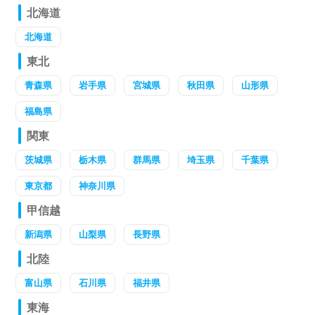
北海道
北海道
東北
青森県
岩手県
宮城県
秋田県
山形県
福島県
関東
茨城県
栃木県
群馬県
埼玉県
千葉県
東京都
神奈川県
甲信越
新潟県
山梨県
長野県
北陸
富山県
石川県
福井県
東海