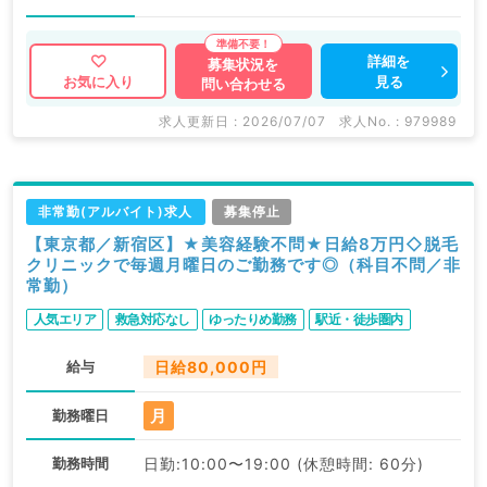
詳細を
募集状況を
見る
お気に入り
問い合わせる
求人更新日 : 2026/07/07
求人No. : 979989
非常勤(アルバイト)求人
募集停止
【東京都／新宿区】★美容経験不問★日給8万円◇脱毛
クリニックで毎週月曜日のご勤務です◎（科目不問／非
常勤）
人気エリア
救急対応なし
ゆったりめ勤務
駅近・徒歩圏内
給与
日給80,000円
月
勤務曜日
勤務時間
日勤:10:00〜19:00 (休憩時間: 60分)