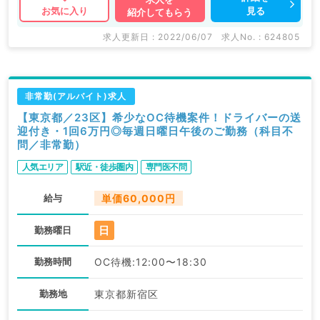
見る
お気に入り
紹介してもらう
求人更新日 : 2022/06/07
求人No. : 624805
非常勤(アルバイト)求人
【東京都／23区】希少なOC待機案件！ドライバーの送
迎付き・1回6万円◎毎週日曜日午後のご勤務（科目不
問／非常勤）
人気エリア
駅近・徒歩圏内
専門医不問
給与
単価60,000円
日
勤務曜日
勤務時間
OC待機:12:00〜18:30
勤務地
東京都新宿区