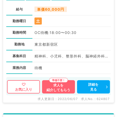
給与
単価60,000円
土
勤務曜日
勤務時間
OC待機:18:00〜00:30
勤務地
東京都新宿区
募集科目
精神科、小児科、整形外科、脳神経外科、心臓血管外科、皮膚科、産婦人科、眼科、耳鼻咽喉科、放射線科、麻酔科、一般内科、外科系全般、一般外科、消化器外科、美容皮膚科
業務内容
待機
詳細を
求人を
見る
お気に入り
紹介してもらう
求人更新日 : 2022/06/07
求人No. : 624807