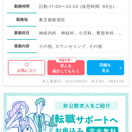
勤務時間
日勤:11:00〜20:00 (休憩時間: 60分)
勤務地
東京都新宿区
募集科目
神経内科、神経科、小児科、整形外科、形成外科、美容外科、脳神経外科、呼吸器外科、心臓血管外科、小児外科、皮膚科、泌尿器科、産婦人科、産科、婦人科、眼科、耳鼻咽喉科、気管食道科、放射線科、リハビリテーション科、麻酔科、ペインクリニック、人工透析科、緩和ケア科、一般内科、呼吸器内科、消化器内科、内分泌・代謝内科、腎臓内科、老年内科、外科系全般、一般外科、消化器外科、乳腺外科、総合診療科、美容皮膚科、健診・人間ドック、救急科・ＩＣＵ、病理科、膠原病科、スポーツ整形外科、大腸・肛門外科、脊髄・脊椎外科
業務内容
その他, カウンセリング, その他
詳細を
求人を
見る
お気に入り
紹介してもらう
求人更新日 : 2022/08/05
求人No. : 664436