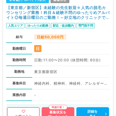
【東京都／新宿区】未経験の先生歓迎☆人気の脱毛カ
ウンセリング業務！科目＆経験不問のゆったりめアルバ
イト◎毎週日曜日のご勤務！～好立地のクリニックです
～（科目不問／非常勤）
人気エリア
ゆったりめ勤務
駅近・徒歩圏内
専門医不問
給与
日給50,000円
日
勤務曜日
勤務時間
日勤:11:00〜20:00 (休憩時間: 60分)
勤務地
東京都新宿区
募集科目
神経内科、精神科、神経科、アレルギー科、リウマチ科、小児科、整形外科、形成外科、美容外科、脳神経外科、呼吸器外科、心臓血管外科、小児外科、皮膚科、泌尿器科、産婦人科、産科、婦人科、眼科、耳鼻咽喉科、気管食道科、放射線科、リハビリテーション科、麻酔科、ペインクリニック、人工透析科、緩和ケア科、一般内科、循環器内科、呼吸器内科、消化器内科、内分泌・代謝内科、腎臓内科、老年内科、血液内科、外科系全般、一般外科、消化器外科、乳腺外科、総合診療科、美容皮膚科、健診・人間ドック、救急科・ＩＣＵ、病理科、基礎医学系、膠原病科、スポーツ整形外科、大腸・肛門外科、その他、産業医、科目不問
業務内容
-
詳細を
募集状況を