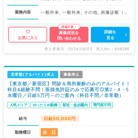
業務内容
一般外来, 一般外来, その他, 画像診断（一次読影）, 病棟管理, 一般健診・人間ドック, 専門外来
詳細を
募集状況を
見る
お気に入り
問い合わせる
求人更新日 : 2024/06/03
求人No. : 658286
非常勤(アルバイト)求人
募集停止
【東京都／新宿区】問診＆局所麻酔のみのアルバイト！
科目&経験不問！医師免許証のみで応募可◎第2・4・5
水曜日／日給5万円～のご案内（科目不問／非常勤）
人気エリア
ゆったりめ勤務
駅近・徒歩圏内
専門医不問
給与
日給50,000円
水
日
勤務曜日