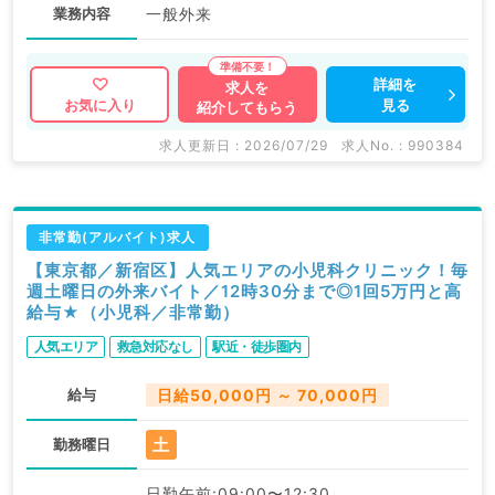
業務内容
一般外来
詳細を
求人を
見る
お気に入り
紹介してもらう
求人更新日 : 2026/07/29
求人No. : 990384
非常勤(アルバイト)求人
【東京都／新宿区】人気エリアの小児科クリニック！毎
週土曜日の外来バイト／12時30分まで◎1回5万円と高
給与★（小児科／非常勤）
人気エリア
救急対応なし
駅近・徒歩圏内
給与
日給50,000円 ～ 70,000円
土
勤務曜日
日勤午前:09:00〜12:30