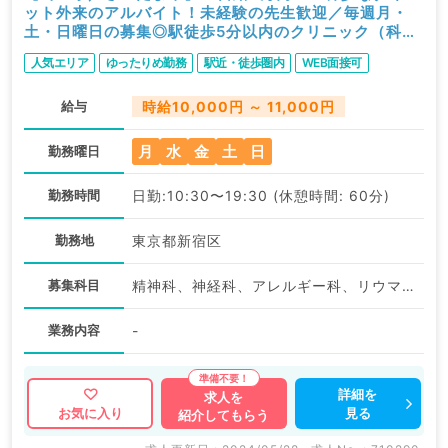
ット外来のアルバイト！未経験の先生歓迎／毎週月・
土・日曜日の募集◎駅徒歩5分以内のクリニック（科目
不問／非常勤）
人気エリア
ゆったりめ勤務
駅近・徒歩圏内
WEB面接可
給与
時給10,000円 ～ 11,000円
月
水
金
土
日
勤務曜日
勤務時間
日勤:10:30〜19:30 (休憩時間: 60分)
勤務地
東京都新宿区
募集科目
精神科、神経科、アレルギー科、リウマチ科、小児科、皮膚科、産婦人科、産科、婦人科、眼科、耳鼻咽喉科、気管食道科、放射線科、リハビリテーション科、麻酔科、ペインクリニック、人工透析科、緩和ケア科、一般内科、外科系全般、一般外科、総合診療科、美容皮膚科、健診・人間ドック、救急科・ＩＣＵ、病理科、基礎医学系、その他、産業医、科目不問
業務内容
-
詳細を
求人を
見る
お気に入り
紹介してもらう