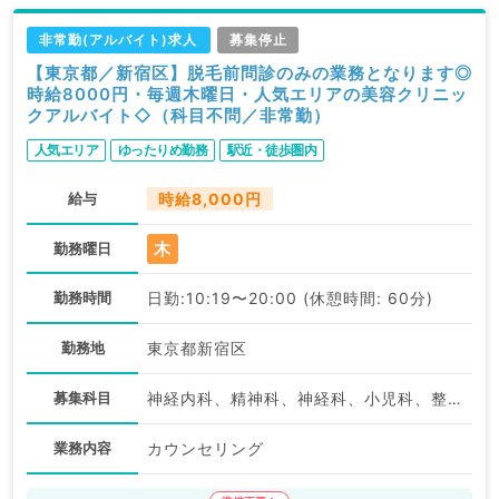
非常勤(アルバイト)求人
募集停止
【東京都／新宿区】脱毛前問診のみの業務となります◎
時給8000円・毎週木曜日・人気エリアの美容クリニッ
クアルバイト◇（科目不問／非常勤）
人気エリア
ゆったりめ勤務
駅近・徒歩圏内
給与
時給8,000円
木
勤務曜日
勤務時間
日勤:10:19〜20:00 (休憩時間: 60分)
勤務地
東京都新宿区
募集科目
神経内科、精神科、神経科、小児科、整形外科、形成外科、美容外科、脳神経外科、呼吸器外科、心臓血管外科、小児外科、皮膚科、泌尿器科、産婦人科、産科、婦人科、眼科、耳鼻咽喉科、放射線科、麻酔科、人工透析科、一般内科、循環器内科、呼吸器内科、消化器内科、内分泌・代謝内科、腎臓内科、老年内科、血液内科、外科系全般、一般外科、消化器外科、乳腺外科、美容皮膚科、膠原病科、スポーツ整形外科、大腸・肛門外科、科目不問
業務内容
カウンセリング