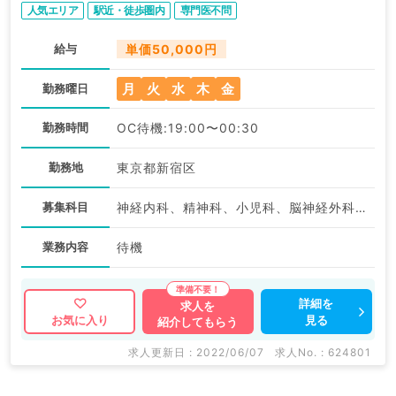
人気エリア
駅近・徒歩圏内
専門医不問
給与
単価50,000円
月
火
水
木
金
勤務曜日
勤務時間
OC待機:19:00〜00:30
勤務地
東京都新宿区
募集科目
神経内科、精神科、小児科、脳神経外科、小児外科、皮膚科、産婦人科、婦人科、眼科、耳鼻咽喉科、放射線科、麻酔科、一般内科、循環器内科、呼吸器内科、消化器内科、内分泌・代謝内科、腎臓内科、老年内科、血液内科、外科系全般、一般外科、消化器外科、救急科・ＩＣＵ
業務内容
待機
詳細を
求人を
見る
お気に入り
紹介してもらう
求人更新日 : 2022/06/07
求人No. : 624801