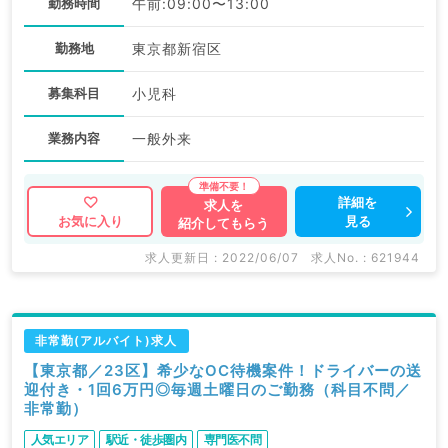
勤務時間
午前:09:00〜13:00
勤務地
東京都新宿区
募集科目
小児科
業務内容
一般外来
詳細を
求人を
見る
お気に入り
紹介してもらう
求人更新日 : 2022/06/07
求人No. : 621944
非常勤(アルバイト)求人
【東京都／23区】希少なOC待機案件！ドライバーの送
迎付き・1回6万円◎毎週土曜日のご勤務（科目不問／
非常勤）
人気エリア
駅近・徒歩圏内
専門医不問