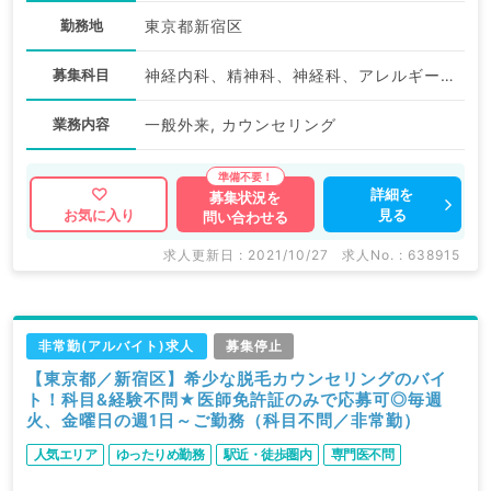
勤務地
東京都新宿区
募集科目
神経内科、精神科、神経科、アレルギー科、リウマチ科、小児科、整形外科、形成外科、美容外科、脳神経外科、呼吸器外科、心臓血管外科、小児外科、皮膚科、泌尿器科、産婦人科、産科、婦人科、眼科、耳鼻咽喉科、気管食道科、放射線科、リハビリテーション科、麻酔科、ペインクリニック、人工透析科、緩和ケア科、一般内科、循環器内科、呼吸器内科、消化器内科、内分泌・代謝内科、腎臓内科、老年内科、血液内科、外科系全般、一般外科、消化器外科、乳腺外科、総合診療科、美容皮膚科、健診・人間ドック、救急科・ＩＣＵ、病理科、基礎医学系、膠原病科、スポーツ整形外科、大腸・肛門外科、その他、産業医
業務内容
一般外来, カウンセリング
詳細を
募集状況を
見る
お気に入り
問い合わせる
求人更新日 : 2021/10/27
求人No. : 638915
非常勤(アルバイト)求人
募集停止
【東京都／新宿区】希少な脱毛カウンセリングのバイ
ト！科目&経験不問★医師免許証のみで応募可◎毎週
火、金曜日の週1日～ご勤務（科目不問／非常勤）
人気エリア
ゆったりめ勤務
駅近・徒歩圏内
専門医不問