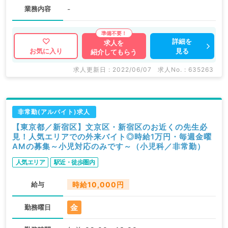
業務内容
-
詳細を
求人を
見る
お気に入り
紹介してもらう
求人更新日 : 2022/06/07
求人No. : 635263
非常勤(アルバイト)求人
【東京都／新宿区】文京区・新宿区のお近くの先生必
見！人気エリアでの外来バイト◎時給1万円・毎週金曜
AMの募集～小児対応のみです～（小児科／非常勤）
人気エリア
駅近・徒歩圏内
給与
時給10,000円
金
勤務曜日