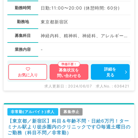
勤務時間
日勤:11:00〜20:00 (休憩時間: 60分)
勤務地
東京都新宿区
募集科目
神経内科、精神科、神経科、アレルギー科、リウマチ科、小児科、整形外科、形成外科、美容外科、脳神経外科、呼吸器外科、心臓血管外科、小児外科、皮膚科、泌尿器科、産婦人科、産科、婦人科、眼科、耳鼻咽喉科、気管食道科、放射線科、リハビリテーション科、麻酔科、ペインクリニック、人工透析科、緩和ケア科、一般内科、循環器内科、呼吸器内科、消化器内科、内分泌・代謝内科、腎臓内科、老年内科、血液内科、外科系全般、一般外科、消化器外科、乳腺外科、総合診療科、美容皮膚科、健診・人間ドック、救急科・ＩＣＵ、病理科、基礎医学系、膠原病科、スポーツ整形外科、大腸・肛門外科、その他、産業医、科目不問
業務内容
-
詳細を
募集状況を
見る
お気に入り
問い合わせる
求人更新日 : 2024/06/07
求人No. : 636421
非常勤(アルバイト)求人
募集停止
【東京都／新宿区】科目＆年齢不問・日給6万円！ター
ミナル駅より徒歩圏内のクリニックです◎毎週土曜日の
ご勤務（科目不問／非常勤）