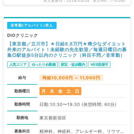
求人更新日 : 2024/05/28
求人No. : 710290
非常勤(アルバイト)求人
DIOクリニック
【東京都／立川市】★日給8,8万円★稀少なダイエット
外来のアルバイト！未経験の先生歓迎／毎週日曜日の募
集◎駅徒歩5分以内のクリニック（科目不問／非常勤）
人気エリア
ゆったりめ勤務
駅近・徒歩圏内
WEB面接可
給与
時給10,000円 ～ 11,000円
月
水
金
土
日
勤務曜日
勤務時間
日勤:10:30〜19:30 (休憩時間: 60分)
勤務地
東京都新宿区
募集科目
精神科、神経科、アレルギー科、リウマチ科、小児科、皮膚科、産婦人科、産科、婦人科、眼科、耳鼻咽喉科、気管食道科、放射線科、リハビリテーション科、麻酔科、ペインクリニック、人工透析科、緩和ケア科、一般内科、外科系全般、一般外科、総合診療科、美容皮膚科、健診・人間ドック、救急科・ＩＣＵ、病理科、基礎医学系、その他、産業医、科目不問