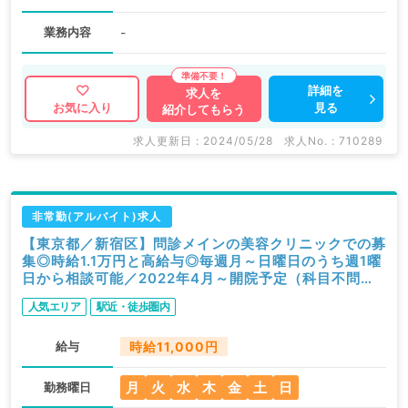
業務内容
-
詳細を
求人を
見る
お気に入り
紹介してもらう
求人更新日 : 2024/05/28
求人No. : 710289
非常勤(アルバイト)求人
【東京都／新宿区】問診メインの美容クリニックでの募
集◎時給1.1万円と高給与◎毎週月～日曜日のうち週1曜
日から相談可能／2022年4月～開院予定（科目不問／
非常勤）
人気エリア
駅近・徒歩圏内
給与
時給11,000円
月
火
水
木
金
土
日
勤務曜日