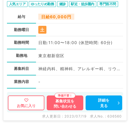
人気エリア
ゆったりめ勤務
健診
駅近・徒歩圏内
専門医不問
給与
日給60,000円
土
勤務曜日
勤務時間
日勤:11:00〜18:00 (休憩時間: 60分)
勤務地
東京都新宿区
募集科目
神経内科、精神科、アレルギー科、リウマチ科、小児科、整形外科、形成外科、美容外科、脳神経外科、呼吸器外科、心臓血管外科、小児外科、皮膚科、泌尿器科、産婦人科、産科、婦人科、眼科、耳鼻咽喉科、放射線科、リハビリテーション科、麻酔科、ペインクリニック、人工透析科、緩和ケア科、一般内科、循環器内科、呼吸器内科、消化器内科、内分泌・代謝内科、腎臓内科、老年内科、血液内科、外科系全般、一般外科、消化器外科、乳腺外科、美容皮膚科、健診・人間ドック、救急科・ＩＣＵ、基礎医学系、膠原病科、その他、産業医
業務内容
-
詳細を
募集状況を
見る
お気に入り
問い合わせる
求人更新日 : 2023/07/19
求人No. : 636560