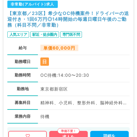
非常勤(アルバイト)求人
【東京都／23区】希少なOC待機案件！ドライバーの送
迎付き・1回6万円◎14時開始の毎週日曜日午後のご勤
務（科目不問／非常勤）
人気エリア
駅近・徒歩圏内
専門医不問
給与
単価60,000円
日
勤務曜日
勤務時間
OC待機:14:00〜20:30
勤務地
東京都新宿区
募集科目
精神科、小児科、整形外科、脳神経外科、心臓血管外科、皮膚科、産婦人科、眼科、耳鼻咽喉科、放射線科、麻酔科、一般内科、外科系全般、一般外科、消化器外科、美容皮膚科
業務内容
待機
詳細を
求人を