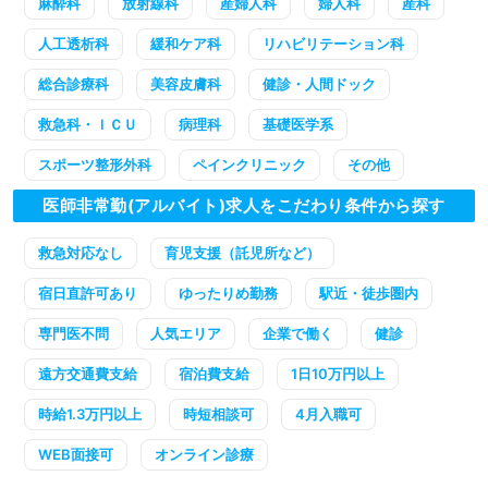
麻酔科
放射線科
産婦人科
婦人科
産科
人工透析科
緩和ケア科
リハビリテーション科
総合診療科
美容皮膚科
健診・人間ドック
救急科・ＩＣＵ
病理科
基礎医学系
スポーツ整形外科
ペインクリニック
その他
医師非常勤(アルバイト)求人をこだわり条件から探す
救急対応なし
育児支援（託児所など）
宿日直許可あり
ゆったりめ勤務
駅近・徒歩圏内
専門医不問
人気エリア
企業で働く
健診
遠方交通費支給
宿泊費支給
1日10万円以上
時給1.3万円以上
時短相談可
4月入職可
WEB面接可
オンライン診療