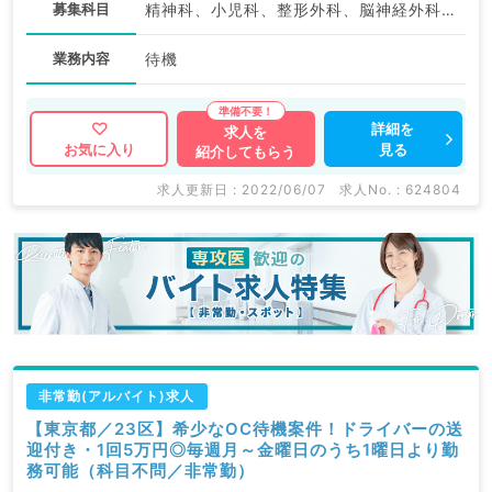
募集科目
精神科、小児科、整形外科、脳神経外科、心臓血管外科、皮膚科、産婦人科、眼科、耳鼻咽喉科、放射線科、麻酔科、一般内科、外科系全般、一般外科、消化器外科、美容皮膚科
業務内容
待機
詳細を
求人を
見る
お気に入り
紹介してもらう
求人更新日 : 2022/06/07
求人No. : 624804
非常勤(アルバイト)求人
【東京都／23区】希少なOC待機案件！ドライバーの送
迎付き・1回5万円◎毎週月～金曜日のうち1曜日より勤
務可能（科目不問／非常勤）