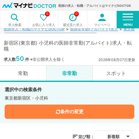
医師の求人・転職・アルバイトはマイナビDOCTOR
0
0
MENU
お気に入り求人
最近見た求人
マイページ
求人検索
医師求人・転職のマイナビDOCTOR
医師非常勤(アルバイト)求人
東京都
新宿区(東京都) 小児科の医師非常勤(アルバイト)求人・転
職
50
求人数
件
※非公開求人を除く
2026年08月07日更新
常勤
非常勤
スポット
選択中の検索条件
東京都新宿区・小児科
条件の変更
並び順：
新着順