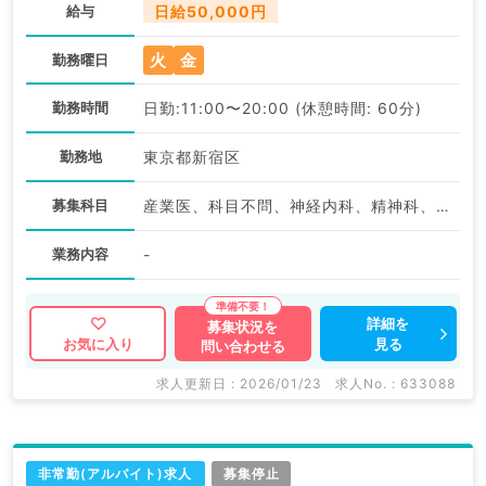
給与
日給50,000円
火
金
勤務曜日
勤務時間
日勤:11:00〜20:00 (休憩時間: 60分)
勤務地
東京都新宿区
募集科目
産業医、科目不問、神経内科、精神科、神経科、アレルギー科、リウマチ科、小児科、整形外科、形成外科、美容外科、脳神経外科、呼吸器外科、心臓血管外科、小児外科、皮膚科、泌尿器科、産婦人科、産科、婦人科、眼科、耳鼻咽喉科、気管食道科、放射線科、リハビリテーション科、麻酔科、ペインクリニック、人工透析科、緩和ケア科、一般内科、循環器内科、呼吸器内科、消化器内科、内分泌・代謝内科、腎臓内科、老年内科、血液内科、外科系全般、一般外科、消化器外科、乳腺外科、総合診療科、美容皮膚科、健診・人間ドック、救急科・ＩＣＵ、病理科、基礎医学系、膠原病科、スポーツ整形外科、大腸・肛門外科、その他
業務内容
-
詳細を
募集状況を
見る
お気に入り
問い合わせる
求人更新日 : 2026/01/23
求人No. : 633088
非常勤(アルバイト)求人
募集停止