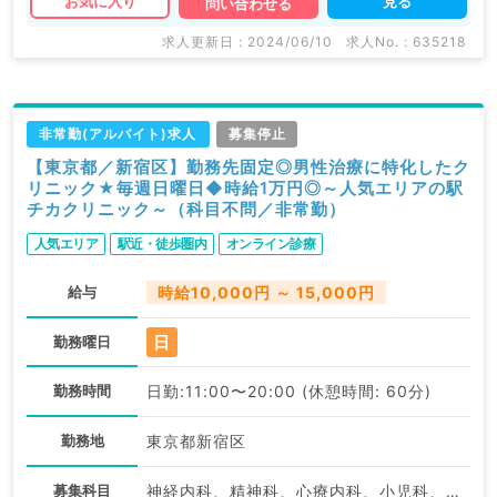
見る
お気に入り
問い合わせる
求人更新日 : 2024/06/10
求人No. : 635218
非常勤(アルバイト)求人
募集停止
【東京都／新宿区】勤務先固定◎男性治療に特化したク
リニック★毎週日曜日◆時給1万円◎～人気エリアの駅
チカクリニック～（科目不問／非常勤）
人気エリア
駅近・徒歩圏内
オンライン診療
給与
時給10,000円 ～ 15,000円
日
勤務曜日
勤務時間
日勤:11:00〜20:00 (休憩時間: 60分)
勤務地
東京都新宿区
募集科目
神経内科、精神科、心療内科、小児科、整形外科、形成外科、美容外科、脳神経外科、呼吸器外科、心臓血管外科、皮膚科、泌尿器科、産婦人科、産科、婦人科、眼科、耳鼻咽喉科、放射線科、リハビリテーション科、麻酔科、人工透析科、緩和ケア科、一般内科、循環器内科、呼吸器内科、消化器内科、内分泌・代謝内科、腎臓内科、老年内科、血液内科、外科系全般、一般外科、消化器外科、美容皮膚科、健診・人間ドック、救急科・ＩＣＵ、膠原病科、スポーツ整形外科、大腸・肛門外科