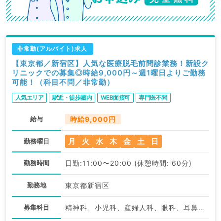
非常勤(アルバイト)求人
【東京都／新宿区】人気な医療脱毛前問診業務！新設ク
リニックでの募集◎時給9,000円～週1曜日よりご勤務
可能！（科目不問／非常勤）
人気エリア
駅近・徒歩圏内
WEB面接可
専門医不問
給与
時給9,000円
月
火
水
木
金
土
日
勤務曜日
勤務時間
日勤:11:00〜20:00 (休憩時間: 60分)
勤務地
東京都新宿区
募集科目
精神科、小児科、産婦人科、眼科、耳鼻咽喉科、放射線科、麻酔科、一般内科、外科系全般、一般外科、健診・人間ドック、産業医、科目不問