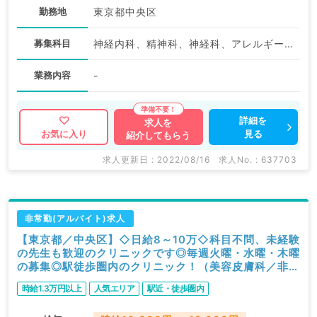
勤務地
東京都中央区
募集科目
神経内科、精神科、神経科、アレルギー科、リウマチ科、小児科、整形外科、形成外科、美容外科、脳神経外科、呼吸器外科、心臓血管外科、小児外科、皮膚科、泌尿器科、産婦人科、産科、婦人科、眼科、耳鼻咽喉科、気管食道科、放射線科、リハビリテーション科、麻酔科、ペインクリニック、人工透析科、緩和ケア科、一般内科、循環器内科、呼吸器内科、消化器内科、内分泌・代謝内科、腎臓内科、老年内科、血液内科、外科系全般、一般外科、消化器外科、乳腺外科、総合診療科、美容皮膚科、健診・人間ドック、救急科・ＩＣＵ、病理科、基礎医学系、膠原病科、スポーツ整形外科、大腸・肛門外科、その他、産業医、科目不問
業務内容
-
詳細を
求人を
見る
お気に入り
紹介してもらう
求人更新日 : 2022/08/16
求人No. : 637703
非常勤(アルバイト)求人
【東京都／中央区】◇日給8～10万◇科目不問、未経験
の先生も歓迎のクリニックです◎毎週火曜・水曜・木曜
の募集◎駅徒歩圏内のクリニック！（美容皮膚科／非常
勤）
時給1.3万円以上
人気エリア
駅近・徒歩圏内