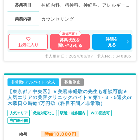
募集科目
神経内科、精神科、神経科、アレルギー科、リウマチ科、小児科、整形外科、形成外科、美容外科、脳神経外科、呼吸器外科、心臓血管外科、小児外科、皮膚科、泌尿器科、産婦人科、産科、婦人科、眼科、耳鼻咽喉科、気管食道科、放射線科、リハビリテーション科、歯科口腔外科、麻酔科、ペインクリニック、人工透析科、緩和ケア科、一般内科、循環器内科、呼吸器内科、消化器内科、内分泌・代謝内科、腎臓内科、老年内科、血液内科、外科系全般、一般外科、消化器外科、乳腺外科、総合診療科、美容皮膚科、健診・人間ドック、救急科・ＩＣＵ、病理科、基礎医学系、膠原病科、スポーツ整形外科、大腸・肛門外科、産業医
業務内容
カウンセリング
詳細を
募集状況を
見る
お気に入り
問い合わせる
求人更新日 : 2024/06/07
求人No. : 640865
非常勤(アルバイト)求人
募集停止
【東京都／中央区】★美容未経験の先生も相談可能★
人気エリアの美容クリニックバイト★第1・3・5週火or
木曜日◇時給1万円◎（科目不問／非常勤）
人気エリア
救急対応なし
駅近・徒歩圏内
WEB面接可
専門医不問
給与
時給10,000円