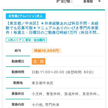
並び順：
新着順
非常勤(アルバイト)求人
【東京都／中央区】★外来経験あれば科目不問・未経
験でも応募可能★マニュアルありのいびき専門外来案
件！毎週土・日曜日のご勤務◎時給1万円（科目不問／
非常勤）
人気エリア
駅近・徒歩圏内
給与
時給10,000円
土
日
勤務曜日
勤務時間
日勤:11:00〜20:00 (休憩時間: 60分)
勤務地
東京都中央区
募集科目
小児科、整形外科、形成外科、美容外科、脳神経外科、呼吸器外科、心臓血管外科、小児外科、皮膚科、泌尿器科、産婦人科、産科、婦人科、眼科、耳鼻咽喉科、気管食道科、放射線科、リハビリテーション科、麻酔科、ペインクリニック、人工透析科、緩和ケア科、一般内科、循環器内科、呼吸器内科、消化器内科、内分泌・代謝内科、腎臓内科、老年内科、血液内科、外科系全般、一般外科、消化器外科、乳腺外科、総合診療科、美容皮膚科、健診・人間ドック、救急科・ＩＣＵ、病理科、基礎医学系、膠原病科、スポーツ整形外科、大腸・肛門外科、産業医、脊髄・脊椎外科、科目不問、神経内科、精神科、神経科、アレルギー科、リウマチ科
業務内容
その他, 専門外来