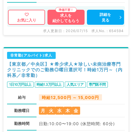
詳細を
求人を
見る
お気に入り
紹介してもらう
求人更新日 : 2026/07/15
求人No. : 654594
非常勤(アルバイト)求人
【東京都／中央区】★希少求人★珍しい未病治療専門
クリニックでのご勤務◎曜日選択可！時給1万円～（内
科系／非常勤）
1日10万円以上
時給1.3万円以上
人気エリア
専門医不問
給与
時給12,500円 ～ 15,000円
月
火
水
木
金
勤務曜日
勤務時間
日勤:10:00〜19:00 (休憩時間: 60分)