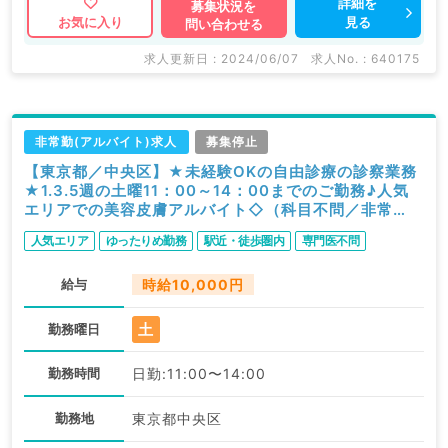
詳細を
募集状況を
見る
お気に入り
問い合わせる
求人更新日 : 2024/06/07
求人No. : 640175
非常勤(アルバイト)求人
募集停止
【東京都／中央区】★未経験OKの自由診療の診察業務
★1.3.5週の土曜11：00～14：00までのご勤務♪人気
エリアでの美容皮膚アルバイト◇（科目不問／非常
勤）
人気エリア
ゆったりめ勤務
駅近・徒歩圏内
専門医不問
給与
時給10,000円
土
勤務曜日
勤務時間
日勤:11:00〜14:00
勤務地
東京都中央区