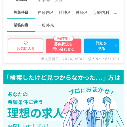
募集科目
神経内科、精神科、神経科、心療内科、アレルギー科、リウマチ科、小児科、整形外科、形成外科、美容外科、脳神経外科、呼吸器外科、心臓血管外科、小児外科、皮膚科、泌尿器科、産婦人科、産科、婦人科、眼科、耳鼻咽喉科、気管食道科、放射線科、リハビリテーション科、麻酔科、ペインクリニック、人工透析科、緩和ケア科、一般内科、循環器内科、呼吸器内科、消化器内科、内分泌・代謝内科、腎臓内科、老年内科、血液内科、外科系全般、一般外科、消化器外科、乳腺外科、総合診療科、美容皮膚科、健診・人間ドック、救急科・ＩＣＵ、病理科、基礎医学系、膠原病科、スポーツ整形外科、大腸・肛門外科、その他、産業医、科目不問
業務内容
一般外来
詳細を
募集状況を
見る
お気に入り
問い合わせる
求人更新日 : 2024/06/07
求人No. : 661039