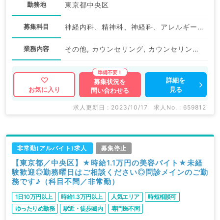
勤務地
東京都中央区
募集科目
神経内科、精神科、神経科、アレルギー科、リウマチ科、小児科、整形外科、形成外科、美容外科、脳神経外科、呼吸器外科、心臓血管外科、小児外科、皮膚科、泌尿器科、産婦人科、産科、婦人科、眼科、耳鼻咽喉科、気管食道科、放射線科、リハビリテーション科、麻酔科、ペインクリニック、人工透析科、緩和ケア科、一般内科、循環器内科、消化器内科、内分泌・代謝内科、腎臓内科、老年内科、外科系全般、一般外科、消化器外科、乳腺外科、総合診療科、美容皮膚科、健診・人間ドック、救急科・ＩＣＵ、病理科、基礎医学系、膠原病科、スポーツ整形外科、大腸・肛門外科、その他、脊髄・脊椎外科、科目不問
業務内容
その他, カウンセリング, カウンセリング, 注入
詳細を
募集状況を
見る
お気に入り
問い合わせる
求人更新日 : 2023/10/17
求人No. : 659812
非常勤(アルバイト)求人
募集停止
【東京都／中央区】★時給1.1万円の美容バイト★未経
験歓迎◎勤務曜日はご相談ください◎問診メインのご勤
務です♪（科目不問／非常勤）
1日10万円以上
時給1.3万円以上
人気エリア
時短相談可
ゆったりめ勤務
駅近・徒歩圏内
専門医不問