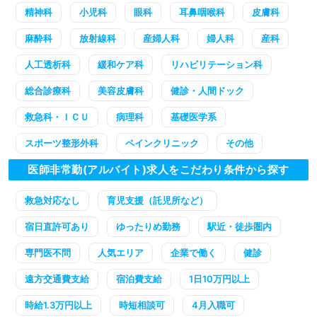
精神科
小児科
眼科
耳鼻咽喉科
皮膚科
麻酔科
放射線科
産婦人科
婦人科
産科
人工透析科
緩和ケア科
リハビリテーション科
総合診療科
美容皮膚科
健診・人間ドック
救急科・ＩＣＵ
病理科
基礎医学系
スポーツ整形外科
ペインクリニック
その他
医師非常勤(アルバイト)求人をこだわり条件から探す
救急対応なし
育児支援（託児所など）
宿日直許可あり
ゆったりめ勤務
駅近・徒歩圏内
専門医不問
人気エリア
企業で働く
健診
遠方交通費支給
宿泊費支給
1日10万円以上
時給1.3万円以上
時短相談可
4月入職可