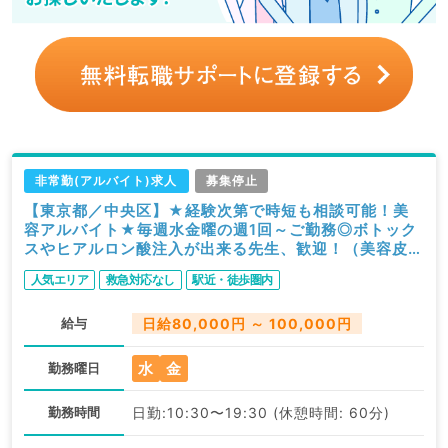
非常勤(アルバイト)求人
募集停止
【東京都／中央区】★経験次第で時短も相談可能！美
容アルバイト★毎週水金曜の週1回～ご勤務◎ボトック
スやヒアルロン酸注入が出来る先生、歓迎！（美容皮膚
科／非常勤）
人気エリア
救急対応なし
駅近・徒歩圏内
給与
日給80,000円 ～ 100,000円
水
金
勤務曜日
勤務時間
日勤:10:30〜19:30 (休憩時間: 60分)