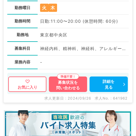
火
木
勤務曜日
勤務時間
日勤:11:00〜20:00 (休憩時間: 60分)
勤務地
東京都中央区
募集科目
神経内科、精神科、神経科、アレルギー科、リウマチ科、小児科、整形外科、形成外科、美容外科、脳神経外科、呼吸器外科、心臓血管外科、小児外科、皮膚科、泌尿器科、産婦人科、産科、婦人科、眼科、耳鼻咽喉科、気管食道科、放射線科、リハビリテーション科、麻酔科、ペインクリニック、人工透析科、緩和ケア科、一般内科、循環器内科、呼吸器内科、消化器内科、内分泌・代謝内科、腎臓内科、老年内科、血液内科、外科系全般、一般外科、消化器外科、乳腺外科、総合診療科、美容皮膚科、健診・人間ドック、救急科・ＩＣＵ、病理科、基礎医学系、膠原病科、スポーツ整形外科、大腸・肛門外科、産業医
業務内容
-
詳細を
募集状況を
見る
お気に入り
問い合わせる
求人更新日 : 2024/09/26
求人No. : 641962