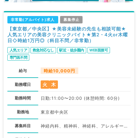
非常勤(アルバイト)求人
募集停止
【東京都／中央区】★美容未経験の先生も相談可能★
人気エリアの美容クリニックバイト★第2・4火or木曜
日◇時給1万円◎（科目不問／非常勤）
人気エリア
救急対応なし
駅近・徒歩圏内
WEB面接可
専門医不問
給与
時給10,000円
火
木
勤務曜日
勤務時間
日勤:11:00〜20:00 (休憩時間: 60分)
勤務地
東京都中央区
募集科目
神経内科、精神科、神経科、アレルギー科、リウマチ科、小児科、整形外科、形成外科、美容外科、脳神経外科、呼吸器外科、心臓血管外科、小児外科、皮膚科、泌尿器科、産婦人科、産科、婦人科、眼科、耳鼻咽喉科、気管食道科、放射線科、リハビリテーション科、麻酔科、ペインクリニック、人工透析科、緩和ケア科、一般内科、循環器内科、呼吸器内科、消化器内科、内分泌・代謝内科、腎臓内科、老年内科、血液内科、外科系全般、一般外科、消化器外科、乳腺外科、総合診療科、美容皮膚科、健診・人間ドック、救急科・ＩＣＵ、病理科、基礎医学系、膠原病科、スポーツ整形外科、大腸・肛門外科、産業医