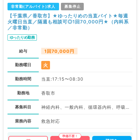
非常勤(アルバイト)求人
募集停止
【千葉県／香取市】★ゆったりめの当直バイト★毎週
火曜日当直／隔週も相談可◎1回70,000円★（内科系
／非常勤）
ゆったりめ勤務
給与
1回70,000円
火
勤務曜日
勤務時間
当直:17:15〜08:30
勤務地
香取市
募集科目
神経内科、一般内科、循環器内科、呼吸器内科、消化器内科、内分泌・代謝内科、腎臓内科、老年内科、血液内科、膠原病科
業務内容
救急対応