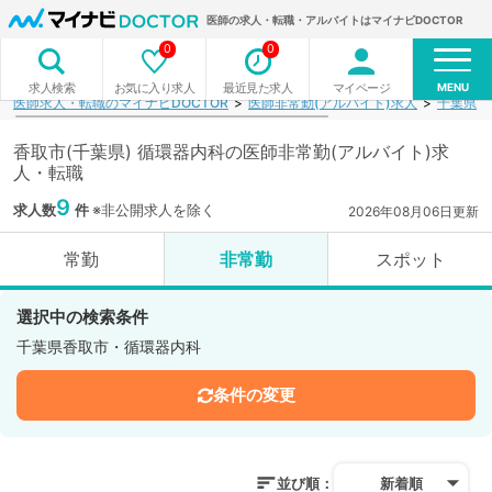
医師の求人・転職・アルバイトはマイナビDOCTOR
0
0
MENU
お気に入り求人
最近見た求人
マイページ
求人検索
医師求人・転職のマイナビDOCTOR
医師非常勤(アルバイト)求人
千葉県
香取市(千葉県) 循環器内科の医師非常勤(アルバイト)求
人・転職
9
求人数
件
※非公開求人を除く
2026年08月06日更新
常勤
非常勤
スポット
選択中の検索条件
千葉県香取市・循環器内科
条件の変更
並び順：
新着順