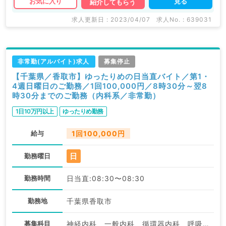
見る
お気に入り
紹介してもらう
求人更新日 : 2023/04/07
求人No. : 639031
非常勤(アルバイト)求人
募集停止
【千葉県／香取市】ゆったりめの日当直バイト／第1・
4週日曜日のご勤務／1回100,000円／8時30分～翌8
時30分までのご勤務（内科系／非常勤）
1日10万円以上
ゆったりめ勤務
給与
1回100,000円
日
勤務曜日
勤務時間
日当直:08:30〜08:30
勤務地
千葉県香取市
募集科目
神経内科、一般内科、循環器内科、呼吸器内科、消化器内科、内分泌・代謝内科、腎臓内科、老年内科、血液内科、膠原病科