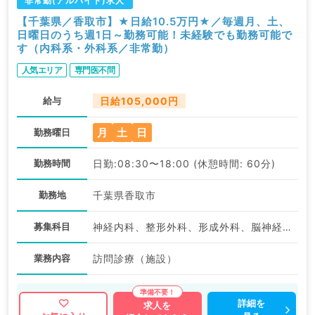
非常勤(アルバイト)求人
【千葉県／香取市】★日給10.5万円★／毎週月、土、
日曜日のうち週1日～勤務可能！未経験でも勤務可能で
す（内科系・外科系／非常勤）
人気エリア
専門医不問
給与
日給105,000円
月
土
日
勤務曜日
勤務時間
日勤:08:30〜18:00 (休憩時間: 60分)
勤務地
千葉県香取市
募集科目
神経内科、整形外科、形成外科、脳神経外科、呼吸器外科、心臓血管外科、小児外科、泌尿器科、一般内科、循環器内科、呼吸器内科、消化器内科、内分泌・代謝内科、腎臓内科、老年内科、血液内科、外科系全般、一般外科、消化器外科、乳腺外科、膠原病科、スポーツ整形外科、大腸・肛門外科
業務内容
訪問診療（施設）
詳細を
求人を