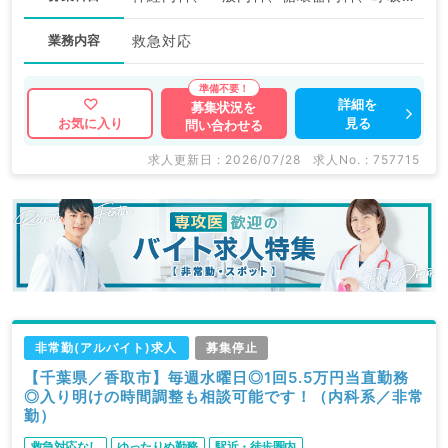
業務内容
救急対応
詳細を
募集状況を
見る
お気に入り
問い合わせる
求人更新日 : 2026/07/28
求人No. : 757715
非常勤(アルバイト)求人
募集停止
【千葉県／香取市】毎週水曜日◎1回5.5万円当直勤務
◎入り明けの時間調整も相談可能です！（内科系／非常
勤）
救急対応なし
ゆったりめ勤務
駅近・徒歩圏内