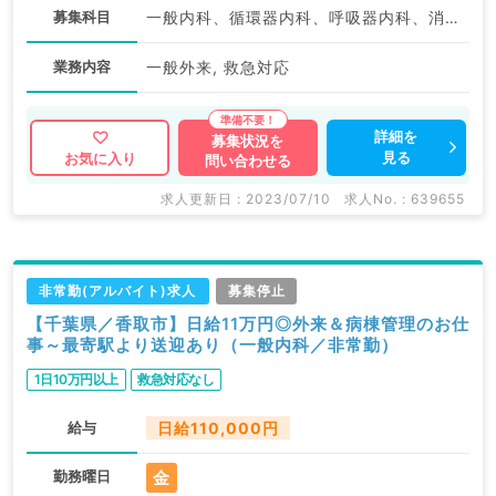
募集科目
一般内科、循環器内科、呼吸器内科、消化器内科、内分泌・代謝内科
業務内容
一般外来, 救急対応
詳細を
募集状況を
見る
お気に入り
問い合わせる
求人更新日 : 2023/07/10
求人No. : 639655
非常勤(アルバイト)求人
募集停止
【千葉県／香取市】日給11万円◎外来＆病棟管理のお仕
事～最寄駅より送迎あり（一般内科／非常勤）
1日10万円以上
救急対応なし
給与
日給110,000円
金
勤務曜日