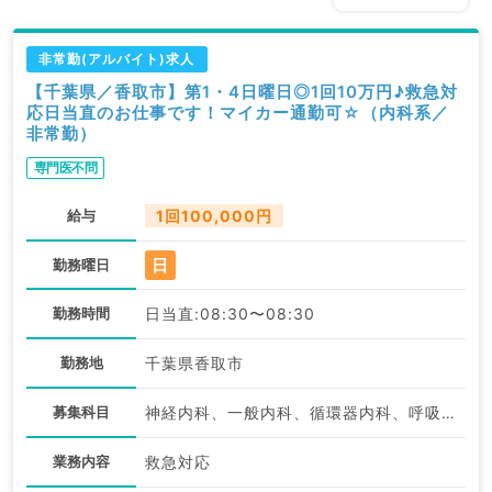
非常勤(アルバイト)求人
【千葉県／香取市】第1・4日曜日◎1回10万円♪救急対
応日当直のお仕事です！マイカー通勤可☆（内科系／
非常勤）
専門医不問
給与
1回100,000円
日
勤務曜日
勤務時間
日当直:08:30〜08:30
勤務地
千葉県香取市
募集科目
神経内科、一般内科、循環器内科、呼吸器内科、消化器内科、内分泌・代謝内科、腎臓内科、老年内科、血液内科
業務内容
救急対応