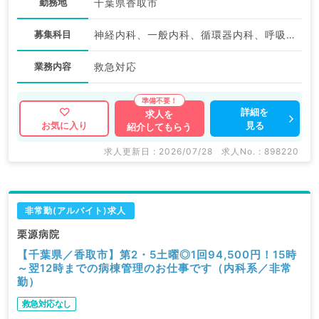
勤務地
千葉県香取市
募集科目
神経内科、一般内科、循環器内科、呼吸器内科、消化器内科、内分泌・代謝内科、腎臓内科、老年内科、血液内科
業務内容
救急対応
詳細を
求人を
見る
お気に入り
紹介してもらう
求人更新日 : 2026/07/28
求人No. : 898220
非常勤(アルバイト)求人
栗源病院
【千葉県／香取市】第2・5土曜◎1回94,500円！15時
～翌12時までの病棟管理のお仕事です（内科系／非常
勤）
救急対応なし