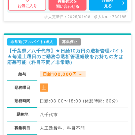
募集状況を
見る
お気に入り
問い合わせる
求人更新日 : 2025/01/08
求人No. : 739185
非常勤(アルバイト)求人
募集停止
【千葉県／八千代市】★日給10万円の透析管理バイト
★毎週土曜日のご勤務◎透析管理経験をお持ちの方は
応募可能（科目不問／非常勤）
給与
日給100,000円 ～
土
勤務曜日
勤務時間
日勤:08:00〜18:00 (休憩時間: 60分)
勤務地
八千代市
募集科目
人工透析科、科目不問