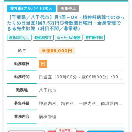
非常勤(アルバイト)求人
募集停止
【千葉県／八千代市】月1回～OK・精神科病院でのゆっ
たりめ日当直1回8.5万円◎奇数週日曜日・全身管理で
きる先生歓迎（科目不問／非常勤）
救急対応なし
時短相談可
ゆったりめ勤務
専門医不問
給与
単価85,000円
日
勤務曜日
勤務時間
日当直（09時00分～翌09時00分）:09:00〜09:00
勤務地
八千代市
募集科目
神経内科、精神科、一般内科、循環器内科、呼吸器内科、消化器内科、内分泌・代謝内科、腎臓内科、老年内科、科目不問
業務内容
病棟管理