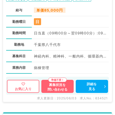
＞＞（科目不問／非常勤）
給与
単価85,000円
日
勤務曜日
勤務時間
日当直（09時00分～翌09時00分）:09:00〜09:00
勤務地
千葉県八千代市
募集科目
神経内科、精神科、一般内科、循環器内科、呼吸器内科、消化器内科、内分泌・代謝内科、腎臓内科、老年内科、科目不問
業務内容
病棟管理
詳細を
募集状況を
見る
お気に入り
問い合わせる
求人更新日 : 2025/06/03
求人No. : 634521