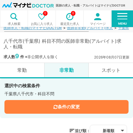
医師の求人・転職・アルバイトはマイナビDOCTOR
0
0
MENU
お気に入り求人
最近見た求人
マイページ
求人検索
医師求人・転職のマイナビDOCTOR
医師非常勤(アルバイト)求人
千葉県
八千代市(千葉県) 科目不問の医師非常勤(アルバイト)求
人・転職
9
求人数
件
※非公開求人を除く
2026年08月07日更新
常勤
非常勤
スポット
選択中の検索条件
千葉県八千代市・科目不問
条件の変更
並び順：
新着順