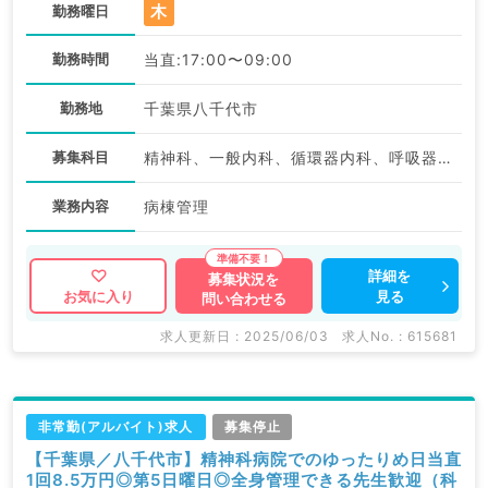
木
勤務曜日
勤務時間
当直:17:00〜09:00
勤務地
千葉県八千代市
募集科目
精神科、一般内科、循環器内科、呼吸器内科、消化器内科、内分泌・代謝内科、腎臓内科、科目不問
業務内容
病棟管理
詳細を
募集状況を
見る
お気に入り
問い合わせる
求人更新日 : 2025/06/03
求人No. : 615681
非常勤(アルバイト)求人
募集停止
【千葉県／八千代市】精神科病院でのゆったりめ日当直
1回8.5万円◎第5日曜日◎全身管理できる先生歓迎（科