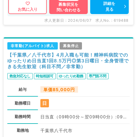
詳細を
募集状況を
見る
お気に入り
問い合わせる
求人更新日 : 2024/06/07
求人No. : 619488
非常勤(アルバイト)求人
募集停止
【千葉県／八千代市】4月入職も可能！精神科病院での
ゆったりめ日当直1回8.5万円◎第3日曜日・全身管理で
きる先生歓迎（科目不問／非常勤）
救急対応なし
時短相談可
ゆったりめ勤務
専門医不問
給与
単価85,000円
日
勤務曜日
勤務時間
日当直（09時00分～翌09時00分）:09:00〜09:00
勤務地
千葉県八千代市