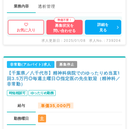
業務内容
透析管理
詳細を
募集状況を
見る
お気に入り
問い合わせる
求人更新日 : 2025/01/08
求人No. : 739204
非常勤(アルバイト)求人
募集停止
【千葉県／八千代市】精神科病院でのゆったりめ当直1
回3.5万円◎毎週土曜日◎指定医の先生歓迎（精神科／
非常勤）
時短相談可
ゆったりめ勤務
給与
単価35,000円
土
勤務曜日