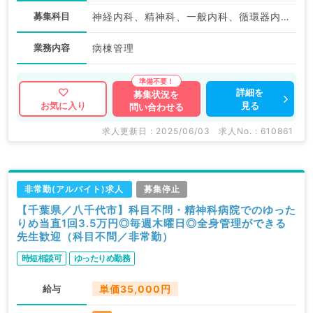
募集科目
神経内科、精神科、一般内科、循環器内科、呼吸器内科、消化器内科、内分泌・代謝内科、腎臓内科、老年内科、科目不問
業務内容
病棟管理
詳細を
募集状況を
見る
お気に入り
問い合わせる
求人更新日 : 2025/06/03
求人No. : 610861
非常勤(アルバイト)求人
募集停止
【千葉県／八千代市】科目不問・精神科病院でのゆった
りめ当直1回3.5万円◎毎週木曜日◎全身管理ができる
先生歓迎（科目不問／非常勤）
時短相談可
ゆったりめ勤務
給与
単価35,000円