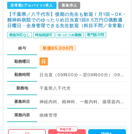
非常勤(アルバイト)求人
募集停止
【千葉県／八千代市】後期の先生も歓迎！月1回～OK・
精神科病院でのゆったりめ日当直1回8.5万円◎偶数週
日曜日・全身管理できる先生歓迎（科目不問／非常勤）
救急対応なし
時短相談可
ゆったりめ勤務
専門医不問
給与
単価85,000円
日
勤務曜日
勤務時間
日当直（09時00分～翌09時00分）:09:00〜09:00
勤務地
千葉県八千代市
募集科目
神経内科、精神科、一般内科、循環器内科、呼吸器内科、消化器内科、内分泌・代謝内科、腎臓内科、老年内科、科目不問
業務内容
病棟管理
詳細を