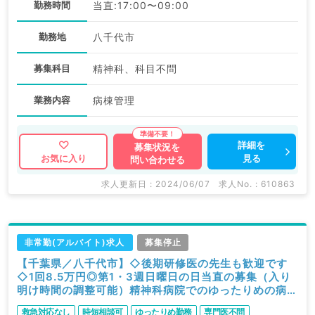
勤務時間
当直:17:00〜09:00
勤務地
八千代市
募集科目
精神科、科目不問
業務内容
病棟管理
詳細を
募集状況を
見る
お気に入り
問い合わせる
求人更新日 : 2024/06/07
求人No. : 610863
非常勤(アルバイト)求人
募集停止
【千葉県／八千代市】◇後期研修医の先生も歓迎です
◇1回8.5万円◎第1・3週日曜日の日当直の募集（入り
明け時間の調整可能）精神科病院でのゆったりめの病棟
管理をお任せします！＜＜全身管理できる先生歓迎です
救急対応なし
時短相談可
ゆったりめ勤務
専門医不問