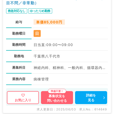
目不問／非常勤）
救急対応なし
ゆったりめ勤務
給与
単価85,000円
日
勤務曜日
勤務時間
日当直:09:00〜09:00
勤務地
千葉県八千代市
募集科目
神経内科、精神科、一般内科、循環器内科、呼吸器内科、消化器内科、内分泌・代謝内科、腎臓内科、老年内科、科目不問
業務内容
病棟管理
詳細を
募集状況を
見る
お気に入り
問い合わせる
求人更新日 : 2025/06/03
求人No. : 614649