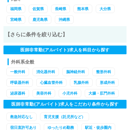
福岡県
佐賀県
長崎県
熊本県
大分県
宮崎県
鹿児島県
沖縄県
【さらに条件を絞り込む】
医師非常勤(アルバイト)求人を科目から探す
外科系全般
一般外科
消化器外科
脳神経外科
整形外科
呼吸器外科
心臓血管外科
乳腺外科
形成外科
泌尿器科
美容外科
小児外科
大腸・肛門外科
医師非常勤(アルバイト)求人をこだわり条件から探す
救急対応なし
育児支援（託児所など）
宿日直許可あり
ゆったりめ勤務
駅近・徒歩圏内