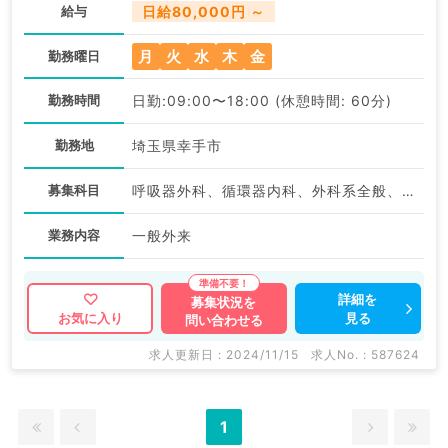
給与
日給80,000円 ～
月
火
水
木
金
勤務曜日
勤務時間
日勤:09:00〜18:00 (休憩時間: 60分)
勤務地
埼玉県幸手市
募集科目
呼吸器外科、循環器内科、外科系全般、一般外科、消化器外科
業務内容
一般外来
詳細を
募集状況を
見る
お気に入り
問い合わせる
求人更新日 : 2024/11/15
求人No. : 587624
1