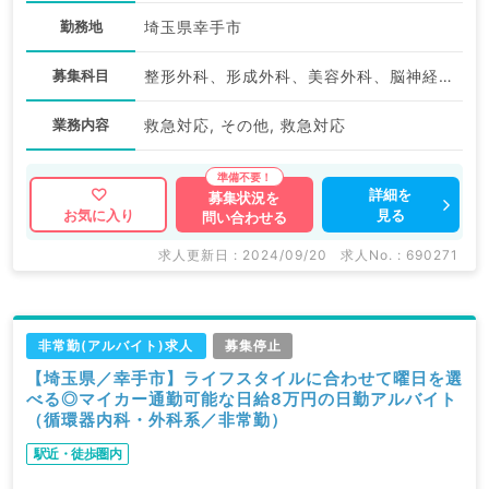
勤務地
埼玉県幸手市
募集科目
整形外科、形成外科、美容外科、脳神経外科、呼吸器外科、心臓血管外科、小児外科、泌尿器科、外科系全般、一般外科、消化器外科、乳腺外科、スポーツ整形外科、大腸・肛門外科、脊髄・脊椎外科
業務内容
救急対応, その他, 救急対応
詳細を
募集状況を
見る
お気に入り
問い合わせる
求人更新日 : 2024/09/20
求人No. : 690271
非常勤(アルバイト)求人
募集停止
【埼玉県／幸手市】ライフスタイルに合わせて曜日を選
べる◎マイカー通勤可能な日給8万円の日勤アルバイト
（循環器内科・外科系／非常勤）
駅近・徒歩圏内