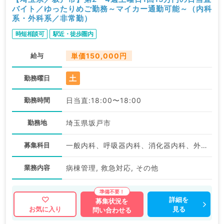
バイト／ゆったりめご勤務～マイカー通勤可能～（内科
系・外科系／非常勤）
時短相談可
駅近・徒歩圏内
給与
単価150,000円
土
勤務曜日
勤務時間
日当直:18:00〜18:00
勤務地
埼玉県坂戸市
募集科目
一般内科、呼吸器内科、消化器内科、外科系全般、一般外科、消化器外科
業務内容
病棟管理, 救急対応, その他
詳細を
募集状況を
見る
お気に入り
問い合わせる