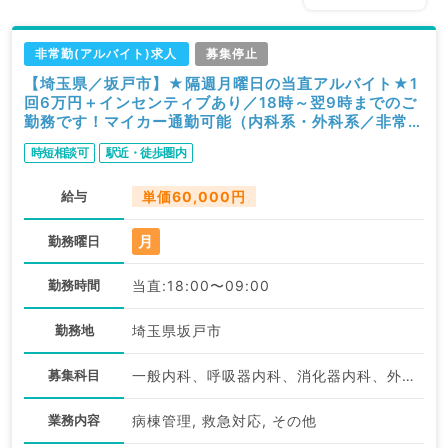
非常勤(アルバイト)求人
募集停止
【埼玉県／坂戸市】★隔週月曜日の当直アルバイト★1
回6万円＋インセンティブあり／18時～翌9時までのご
勤務です！マイカー通勤可能（内科系・外科系／非常
勤）
時短相談可
駅近・徒歩圏内
給与
単価60,000円
月
勤務曜日
勤務時間
当直:18:00〜09:00
勤務地
埼玉県坂戸市
募集科目
一般内科、呼吸器内科、消化器内科、外科系全般、一般外科、消化器外科
業務内容
病棟管理, 救急対応, その他