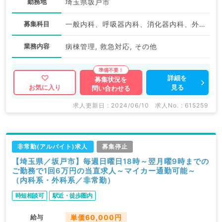
勤務地
埼玉県坂戸市
募集科目
一般内科、呼吸器内科、消化器内科、外科系全般、一般外科、消化器外科
業務内容
病棟管理, 救急対応, その他
詳細を
募集状況を
見る
お気に入り
問い合わせる
求人更新日 : 2024/06/10
求人No. : 615259
非常勤(アルバイト)求人
募集停止
【埼玉県／坂戸市】毎週日曜日18時～翌月曜9時までの
ご勤務で1回6万円の当直求人～マイカー通勤可能～
（内科系・外科系／非常勤）
時短相談可
駅近・徒歩圏内
給与
単価60,000円