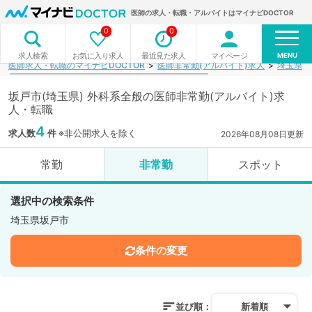
医師の求人・転職・アルバイトはマイナビDOCTOR
0
0
MENU
お気に入り求人
最近見た求人
マイページ
求人検索
医師求人・転職のマイナビDOCTOR
医師非常勤(アルバイト)求人
埼玉県
坂戸市(埼玉県) 外科系全般の医師非常勤(アルバイト)求
人・転職
4
求人数
件
※非公開求人を除く
2026年08月08日更新
常勤
非常勤
スポット
選択中の検索条件
埼玉県坂戸市
条件の変更
並び順：
新着順