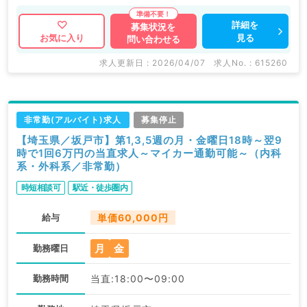
詳細を
募集状況を
見る
お気に入り
問い合わせる
求人更新日 : 2026/04/07
求人No. : 615260
非常勤(アルバイト)求人
募集停止
【埼玉県／坂戸市】第1,3,5週の月・金曜日18時～翌9
時で1回6万円の当直求人～マイカー通勤可能～（内科
系・外科系／非常勤）
時短相談可
駅近・徒歩圏内
給与
単価60,000円
月
金
勤務曜日
勤務時間
当直:18:00〜09:00