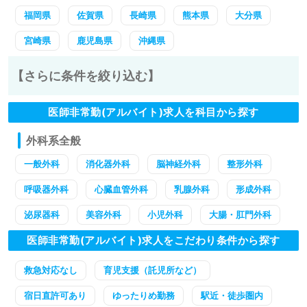
福岡県
佐賀県
長崎県
熊本県
大分県
宮崎県
鹿児島県
沖縄県
【さらに条件を絞り込む】
医師非常勤(アルバイト)求人を科目から探す
外科系全般
一般外科
消化器外科
脳神経外科
整形外科
呼吸器外科
心臓血管外科
乳腺外科
形成外科
泌尿器科
美容外科
小児外科
大腸・肛門外科
医師非常勤(アルバイト)求人をこだわり条件から探す
救急対応なし
育児支援（託児所など）
宿日直許可あり
ゆったりめ勤務
駅近・徒歩圏内