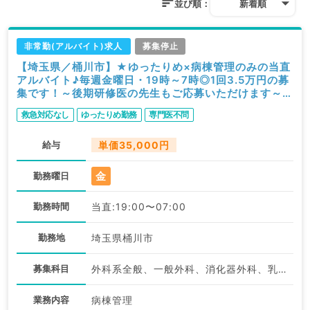
並び順：
新着順
非常勤(アルバイト)求人
募集停止
【埼玉県／桶川市】★ゆったりめ×病棟管理のみの当直
アルバイト♪毎週金曜日・19時～7時◎1回3.5万円の募
集です！～後期研修医の先生もご応募いただけます～
（科目不問／非常勤）
救急対応なし
ゆったりめ勤務
専門医不問
給与
単価35,000円
金
勤務曜日
勤務時間
当直:19:00〜07:00
勤務地
埼玉県桶川市
募集科目
外科系全般、一般外科、消化器外科、乳腺外科、膠原病科、スポーツ整形外科、大腸・肛門外科、科目不問、神経内科、精神科、神経科、小児科、整形外科、形成外科、美容外科、脳神経外科、呼吸器外科、心臓血管外科、小児外科、皮膚科、泌尿器科、産婦人科、産科、婦人科、眼科、耳鼻咽喉科、一般内科、循環器内科、呼吸器内科、消化器内科、内分泌・代謝内科、腎臓内科、老年内科、血液内科
業務内容
病棟管理