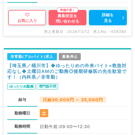
詳細を
募集状況を
見る
お気に入り
問い合わせる
求人更新日 : 2024/12/12
求人No. : 636380
非常勤(アルバイト)求人
募集停止
【埼玉県／桶川市】◆ゆったりめの外来バイト×救急対
応なし◆土曜日AMのご勤務◎後期研修医の先生歓迎で
す！（内科系／非常勤）
ゆったりめ勤務
専門医不問
給与
日給30,000円 ～ 35,000円
土
勤務曜日
勤務時間
日勤午前:09:00〜12:30