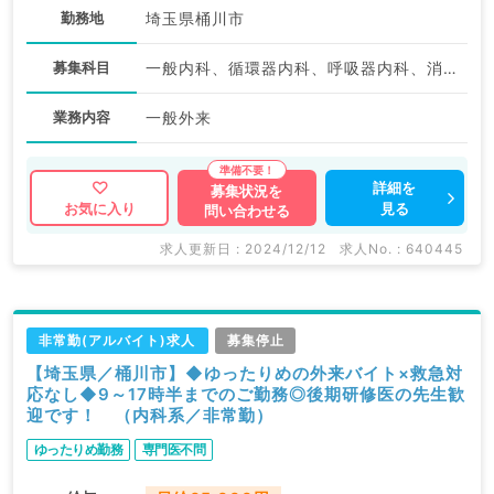
勤務地
埼玉県桶川市
募集科目
一般内科、循環器内科、呼吸器内科、消化器内科、腎臓内科、老年内科、血液内科、消化器外科
業務内容
一般外来
詳細を
募集状況を
見る
お気に入り
問い合わせる
求人更新日 : 2024/12/12
求人No. : 640445
非常勤(アルバイト)求人
募集停止
【埼玉県／桶川市】◆ゆったりめの外来バイト×救急対
応なし◆9～17時半までのご勤務◎後期研修医の先生歓
迎です！ （内科系／非常勤）
ゆったりめ勤務
専門医不問