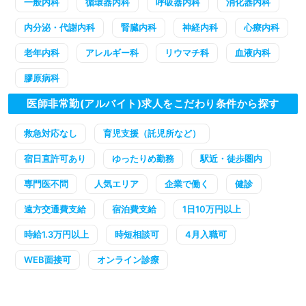
一般内科
循環器内科
呼吸器内科
消化器内科
内分泌・代謝内科
腎臓内科
神経内科
心療内科
老年内科
アレルギー科
リウマチ科
血液内科
膠原病科
医師非常勤(アルバイト)求人をこだわり条件から探す
救急対応なし
育児支援（託児所など）
宿日直許可あり
ゆったりめ勤務
駅近・徒歩圏内
専門医不問
人気エリア
企業で働く
健診
遠方交通費支給
宿泊費支給
1日10万円以上
時給1.3万円以上
時短相談可
4月入職可
WEB面接可
オンライン診療