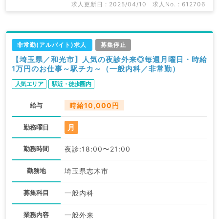
求人更新日 : 2025/04/10
求人No. : 612706
非常勤(アルバイト)求人
募集停止
【埼玉県／和光市】人気の夜診外来◎毎週月曜日・時給
1万円のお仕事～駅チカ～（一般内科／非常勤）
人気エリア
駅近・徒歩圏内
給与
時給10,000円
月
勤務曜日
勤務時間
夜診:18:00〜21:00
勤務地
埼玉県志木市
募集科目
一般内科
業務内容
一般外来