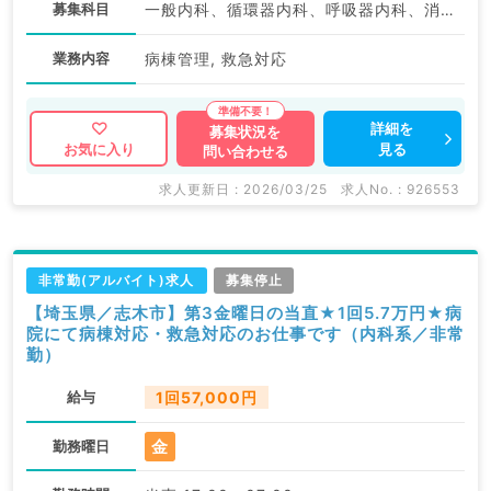
募集科目
一般内科、循環器内科、呼吸器内科、消化器内科、内分泌・代謝内科
業務内容
病棟管理, 救急対応
詳細を
募集状況を
見る
お気に入り
問い合わせる
求人更新日 : 2026/03/25
求人No. : 926553
非常勤(アルバイト)求人
募集停止
【埼玉県／志木市】第3金曜日の当直★1回5.7万円★病
院にて病棟対応・救急対応のお仕事です（内科系／非常
勤）
給与
1回57,000円
金
勤務曜日