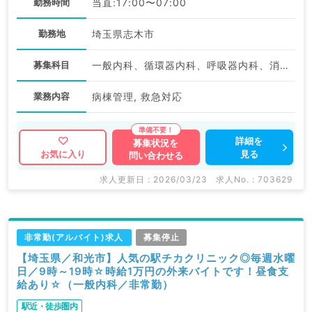
勤務時間
当直:17:00〜07:00
勤務地
埼玉県志木市
募集科目
一般内科、循環器内科、呼吸器内科、消化器内科、内分泌・代謝内科
業務内容
病棟管理, 救急対応
詳細を
募集状況を
見る
お気に入り
問い合わせる
求人更新日 : 2026/03/23
求人No. : 703629
非常勤(アルバイト)求人
募集停止
【埼玉県／和光市】人気の駅チカクリニック◎毎週水曜
日／9時～19時☆時給1万円の外来バイトです！昼食支
給あり☆（一般内科／非常勤）
駅近・徒歩圏内