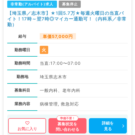
非常勤(アルバイト)求人
募集停止
【埼玉県／志木市】★1回5.7万★毎週火曜日の当直バ
イト！17時～翌7時◎マイカー通勤可！（内科系／非常
勤）
給与
単価57,000円
火
勤務曜日
勤務時間
当直:17:00〜07:00
勤務地
埼玉県志木市
募集科目
一般内科、老年内科
業務内容
病棟管理, 救急対応
詳細を
募集状況を
見る
お気に入り
問い合わせる