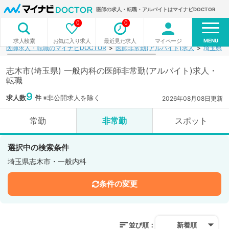
医師の求人・転職・アルバイトはマイナビDOCTOR
0
0
MENU
お気に入り求人
最近見た求人
マイページ
求人検索
医師求人・転職のマイナビDOCTOR
医師非常勤(アルバイト)求人
埼玉県
志木市(埼玉県) 一般内科の医師非常勤(アルバイト)求人・
転職
9
求人数
件
※非公開求人を除く
2026年08月08日更新
常勤
非常勤
スポット
選択中の検索条件
埼玉県志木市・一般内科
条件の変更
並び順：
新着順