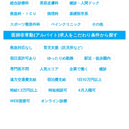
総合診療科
美容皮膚科
健診・人間ドック
救急科・ＩＣＵ
病理科
基礎医学系
スポーツ整形外科
ペインクリニック
その他
医師非常勤(アルバイト)求人をこだわり条件から探す
救急対応なし
育児支援（託児所など）
宿日直許可あり
ゆったりめ勤務
駅近・徒歩圏内
専門医不問
人気エリア
企業で働く
健診
遠方交通費支給
宿泊費支給
1日10万円以上
時給1.3万円以上
時短相談可
4月入職可
WEB面接可
オンライン診療