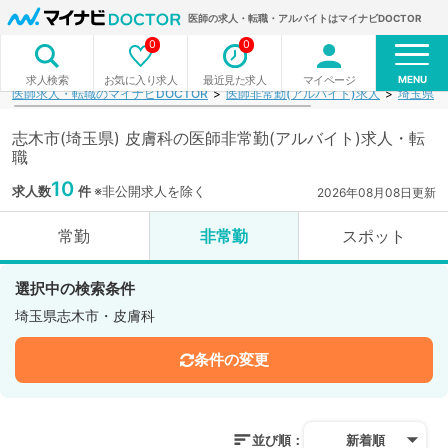
医師の求人・転職・アルバイトはマイナビDOCTOR
0
0
MENU
お気に入り求人
最近見た求人
マイページ
求人検索
医師求人・転職のマイナビDOCTOR
医師非常勤(アルバイト)求人
埼玉県
志木市(埼玉県) 皮膚科の医師非常勤(アルバイト)求人・転
職
10
求人数
件
※非公開求人を除く
2026年08月08日更新
常勤
非常勤
スポット
選択中の検索条件
埼玉県志木市・皮膚科
条件の変更
並び順：
新着順