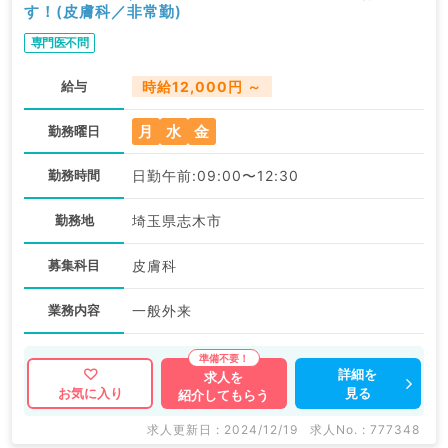
す！(皮膚科／非常勤)
専門医不問
給与
時給12,000円 ～
月
水
金
勤務曜日
勤務時間
日勤午前:09:00〜12:30
勤務地
埼玉県志木市
募集科目
皮膚科
業務内容
一般外来
詳細を
求人を
見る
お気に入り
紹介してもらう
求人更新日 : 2024/12/19
求人No. : 777348