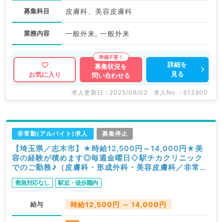
募集科目
皮膚科、美容皮膚科
業務内容
一般外来, 一般外来
詳細を
募集状況を
見る
お気に入り
問い合わせる
求人更新日 : 2025/09/02
求人No. : 613900
非常勤(アルバイト)求人
募集停止
【埼玉県／志木市】★時給12,500円～14,000円★美
容の経験が積めます◎毎週金曜日◇駅チカクリニック
でのご勤務♪（皮膚科・形成外科・美容皮膚科／非常
勤）
救急対応なし
駅近・徒歩圏内
給与
時給12,500円 ～ 14,000円