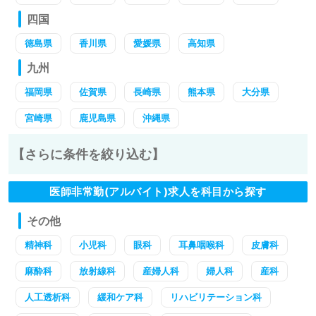
四国
徳島県
香川県
愛媛県
高知県
九州
福岡県
佐賀県
長崎県
熊本県
大分県
宮崎県
鹿児島県
沖縄県
【さらに条件を絞り込む】
医師非常勤(アルバイト)求人を科目から探す
その他
精神科
小児科
眼科
耳鼻咽喉科
皮膚科
麻酔科
放射線科
産婦人科
婦人科
産科
人工透析科
緩和ケア科
リハビリテーション科