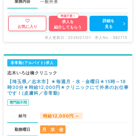
業務内容
一般外来
詳細を
求人を
見る
お気に入り
紹介してもらう
求人更新日 : 2026/07/01
求人No. : 982710
非常勤(アルバイト)求人
志木いろは橋クリニック
【埼玉県／志木市】★毎週月・水・金曜日★15時～18
時30分★時給12,000円★クリニックにて外来のお仕事
です！(皮膚科／非常勤)
専門医不問
給与
時給12,000円 ～
月
水
金
勤務曜日