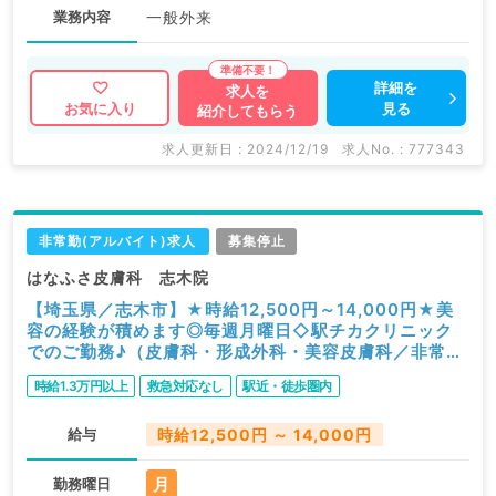
業務内容
一般外来
詳細を
求人を
見る
お気に入り
紹介してもらう
求人更新日 : 2024/12/19
求人No. : 777343
非常勤(アルバイト)求人
募集停止
はなふさ皮膚科 志木院
【埼玉県／志木市】★時給12,500円～14,000円★美
容の経験が積めます◎毎週月曜日◇駅チカクリニック
でのご勤務♪（皮膚科・形成外科・美容皮膚科／非常
勤）
時給1.3万円以上
救急対応なし
駅近・徒歩圏内
給与
時給12,500円 ～ 14,000円
月
勤務曜日