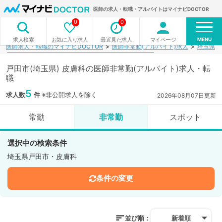
医師の求人・転職・アルバイトはマイナビDOCTOR
0
0
MENU
お気に入り求人
最近見た求人
マイページ
求人検索
医師求人・転職のマイナビDOCTOR
医師非常勤(アルバイト)求人
埼玉県
戸田市(埼玉県) 皮膚科の医師非常勤(アルバイト)求人・転
職
5
求人数
件
※非公開求人を除く
2026年08月07日更新
常勤
非常勤
スポット
選択中の検索条件
埼玉県戸田市・皮膚科
条件の変更
並び順：
新着順