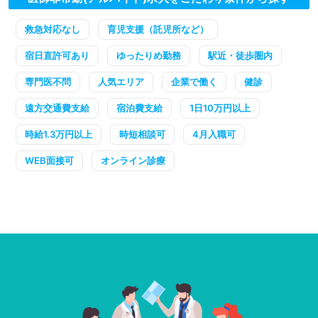
救急対応なし
育児支援（託児所など）
宿日直許可あり
ゆったりめ勤務
駅近・徒歩圏内
専門医不問
人気エリア
企業で働く
健診
遠方交通費支給
宿泊費支給
1日10万円以上
時給1.3万円以上
時短相談可
4月入職可
WEB面接可
オンライン診療