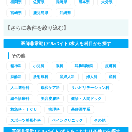
福岡県
佐賀県
長崎県
熊本県
大分県
宮崎県
鹿児島県
沖縄県
【さらに条件を絞り込む】
医師非常勤(アルバイト)求人を科目から探す
その他
精神科
小児科
眼科
耳鼻咽喉科
皮膚科
麻酔科
放射線科
産婦人科
婦人科
産科
人工透析科
緩和ケア科
リハビリテーション科
総合診療科
美容皮膚科
健診・人間ドック
救急科・ＩＣＵ
病理科
基礎医学系
スポーツ整形外科
ペインクリニック
その他
医師非常勤(アルバイト)求人をこだわり条件から探す