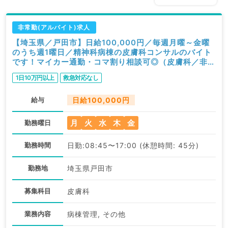
非常勤(アルバイト)求人
【埼玉県／戸田市】日給100,000円／毎週月曜～金曜
のうち週1曜日／精神科病棟の皮膚科コンサルのバイト
です！マイカー通勤・コマ割り相談可◎（皮膚科／非常
勤）
1日10万円以上
救急対応なし
給与
日給100,000円
月
火
水
木
金
勤務曜日
勤務時間
日勤:08:45〜17:00 (休憩時間: 45分)
勤務地
埼玉県戸田市
募集科目
皮膚科
業務内容
病棟管理, その他