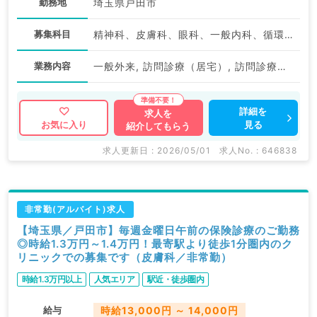
勤務地
埼玉県戸田市
募集科目
精神科、皮膚科、眼科、一般内科、循環器内科、呼吸器内科、消化器内科、内分泌・代謝内科
業務内容
一般外来, 訪問診療（居宅）, 訪問診療（施設）
詳細を
求人を
見る
お気に入り
紹介してもらう
求人更新日 : 2026/05/01
求人No. : 646838
非常勤(アルバイト)求人
【埼玉県／戸田市】毎週金曜日午前の保険診療のご勤務
◎時給1.3万円～1.4万円！最寄駅より徒歩1分圏内のク
リニックでの募集です（皮膚科／非常勤）
時給1.3万円以上
人気エリア
駅近・徒歩圏内
給与
時給13,000円 ～ 14,000円