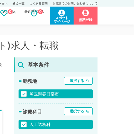
さまへ
拠点一覧
よくある質問
お電話でのお問い合わせについて
に入り求人
0
最近見た求人
0
スポット
無料登録
マイページ
ト)求人・転職
基本条件
示
勤務地
選択する
埼玉県春日部市
診療科目
選択する
人工透析科