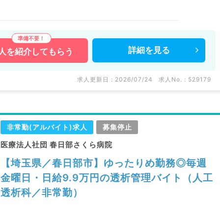
詳細を
見る
人を
紹介してもらう
求人更新日 : 2026/07/24
求人No. : 529179
非常勤(アルバイト)求人
募集停止
医療法人社団 春日部さくら病院
【埼玉県／春日部市】ゆったりめ勤務◎毎週
金曜日・日給9.9万円の透析管理バイト（人工
透析科／非常勤）