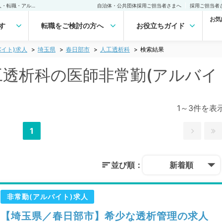
春日部市(埼玉県) 人工透析科の医師非常勤(アルバイト)求人｜医師の求人・転職・アルバイトは【マイナビDOCTOR】
自治体・公共団体採用ご担当者さまへ
採用ご担当者
お気
す
転職をご検討の方へ
お役立ちガイド
イト)求人
埼玉県
春日部市
人工透析科
検索結果
人工透析科の医師非常勤(アルバイ
1～3件を表
1
並び順：
新着順
非常勤(アルバイト)求人
【埼玉県／春日部市】希少な透析管理の求人