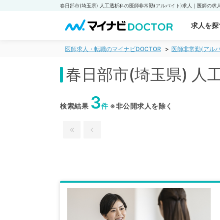
求人を探
医師求人・転職のマイナビDOCTOR
医師非常勤(アルバ
春日部市(埼玉県) 
3
検索結果
件
※非公開求人を除く