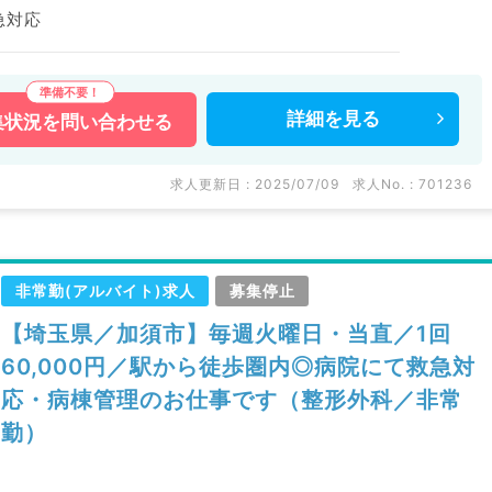
急対応
詳細を
見る
集状況を
問い合わせる
求人更新日 : 2025/07/09
求人No. : 701236
非常勤(アルバイト)求人
募集停止
【埼玉県／加須市】毎週火曜日・当直／1回
60,000円／駅から徒歩圏内◎病院にて救急対
応・病棟管理のお仕事です（整形外科／非常
勤）