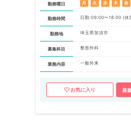
月
火
水
木
金
勤務曜日
日勤:09:00〜18:00 (
勤務時間
埼玉県加須市
勤務地
整形外科
募集科目
一般外来
業務内容
お気に入り
募