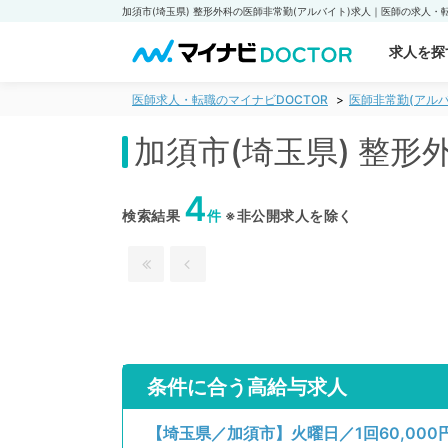
求人を探
医師求人・転職のマイナビDOCTOR
医師非常勤(アルバ
加須市(埼玉県) 整
4
検索結果
件
※非公開求人を除く
条件に合う高給与求人
【埼玉県／加須市】火曜日／1回60,000