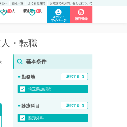
さまへ
拠点一覧
よくある質問
お電話でのお問い合わせについて
に入り求人
0
最近見た求人
0
スポット
無料登録
マイページ
求人・転職
基本条件
示
勤務地
選択する
埼玉県加須市
診療科目
選択する
整形外科