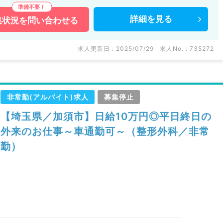
詳細を
見る
集状況を
問い合わせる
求人更新日 : 2025/07/29
求人No. : 735272
非常勤(アルバイト)求人
募集停止
【埼玉県／加須市】日給10万円◎平日終日の
外来のお仕事～車通勤可～（整形外科／非常
勤）