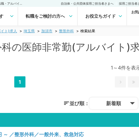
加須市(埼玉県) 整形外科の医師非常勤(アルバイト)求人｜医師の求人・転職・アルバイトは【マイナビDOCTOR】
自治体・公共団体採用ご担当者さまへ
採用ご担当者
お気
す
転職をご検討の方へ
お役立ちガイド
イト)求人
埼玉県
加須市
整形外科
検索結果
形外科の医師非常勤(アルバイト)
1～4件を表
1
並び順：
新着順
円 ～ ／整形外科／一般外来、救急対応