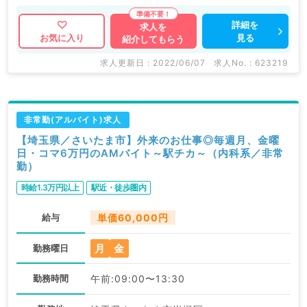
詳細を
求人を
見る
お気に入り
紹介してもらう
求人更新日 : 2022/06/07
求人No. : 623219
非常勤(アルバイト)求人
【埼玉県／さいたま市】外来のお仕事◎毎週月、金曜
日・コマ6万円のAMバイト～駅チカ～（内科系／非常
勤）
時給1.3万円以上
駅近・徒歩圏内
給与
単価60,000円
月
金
勤務曜日
勤務時間
午前:09:00〜13:30