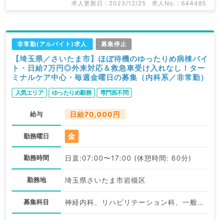
求人更新日 : 2023/12/25
求人No. : 644485
非常勤(アルバイト)求人
募集停止
【埼玉県／さいたま市】ほぼ待機のゆったりめ病棟バイ
ト・日給7万円◎外来対応＆救急車受け入れなし！ター
ミナルケア中心・毎週金曜日の募集（内科系／非常勤）
人気エリア
ゆったりめ勤務
専門医不問
給与
日給70,000円
金
勤務曜日
勤務時間
日直:07:00〜17:00 (休憩時間: 60分)
勤務地
埼玉県さいたま市岩槻区
募集科目
神経内科、リハビリテーション科、一般内科、循環器内科、呼吸器内科、消化器内科、内分泌・代謝内科、腎臓内科、老年内科、血液内科、外科系全般、一般外科