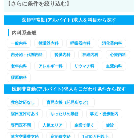
【さらに条件を絞り込む】
医師非常勤(アルバイト)求人を科目から探す
内科系全般
一般内科
循環器内科
呼吸器内科
消化器内科
内分泌・代謝内科
腎臓内科
神経内科
心療内科
老年内科
アレルギー科
リウマチ科
血液内科
膠原病科
医師非常勤(アルバイト)求人をこだわり条件から探す
救急対応なし
育児支援（託児所など）
宿日直許可あり
ゆったりめ勤務
駅近・徒歩圏内
専門医不問
人気エリア
企業で働く
健診
遠方交通費支給
宿泊費支給
1日10万円以上