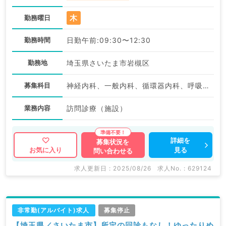
木
勤務曜日
勤務時間
日勤午前:09:30〜12:30
勤務地
埼玉県さいたま市岩槻区
募集科目
神経内科、一般内科、循環器内科、呼吸器内科、消化器内科、内分泌・代謝内科、腎臓内科、老年内科、血液内科、膠原病科
業務内容
訪問診療（施設）
詳細を
募集状況を
見る
お気に入り
問い合わせる
求人更新日 : 2025/08/26
求人No. : 629124
非常勤(アルバイト)求人
募集停止
【埼玉県／さいたま市】所定の回診もなし！ゆったりめ