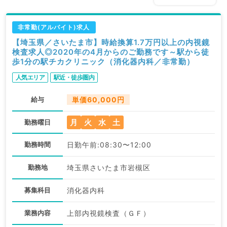
非常勤(アルバイト)求人
【埼玉県／さいたま市】時給換算1.7万円以上の内視鏡
検査求人◎2020年の4月からのご勤務です～駅から徒
歩1分の駅チカクリニック（消化器内科／非常勤）
人気エリア
駅近・徒歩圏内
給与
単価60,000円
月
火
水
土
勤務曜日
勤務時間
日勤午前:08:30〜12:00
勤務地
埼玉県さいたま市岩槻区
募集科目
消化器内科
業務内容
上部内視鏡検査（ＧＦ）