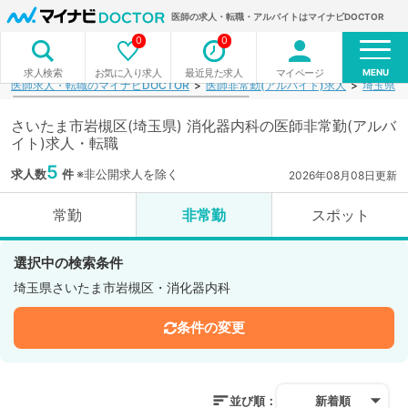
医師の求人・転職・アルバイトはマイナビDOCTOR
0
0
MENU
お気に入り求人
最近見た求人
マイページ
求人検索
医師求人・転職のマイナビDOCTOR
医師非常勤(アルバイト)求人
埼玉県
さいたま市岩槻区(埼玉県) 消化器内科の医師非常勤(アルバ
イト)求人・転職
5
求人数
件
※非公開求人を除く
2026年08月08日更新
常勤
非常勤
スポット
選択中の検索条件
埼玉県さいたま市岩槻区・消化器内科
条件の変更
並び順：
新着順