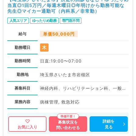
当直◎1回5万円／毎週木曜日◎年明けから勤務可能な
先生◎マイカー通勤可（内科系／非常勤）
人気エリア
ゆったりめ勤務
専門医不問
給与
単価50,000円
木
勤務曜日
勤務時間
日直:19:00〜07:00
勤務地
埼玉県さいたま市岩槻区
募集科目
神経内科、リハビリテーション科、一般内科、循環器内科、呼吸器内科、消化器内科、内分泌・代謝内科、腎臓内科、老年内科、血液内科、外科系全般、一般外科
業務内容
病棟管理, 救急対応
詳細を
募集状況を
見る
お気に入り
問い合わせる