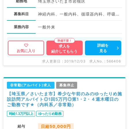
勤務地
埼玉県さいたま市岩槻区
募集科目
神経内科、一般内科、循環器内科、呼吸器内科、消化器内科
業務内容
一般外来
詳細を
求人を
見る
お気に入り
紹介してもらう
求人更新日 : 2019/12/03
求人No. : 566406
非常勤(アルバイト)求人
募集停止
【埼玉県／さいたま市】希少な午前のみのゆったりめ施
設訪問アルバイト◎1回5万円◎第1・2・４週木曜日の
ご勤務です★（内科系／非常勤）
時給1.3万円以上
ゆったりめ勤務
給与
日給50,000円