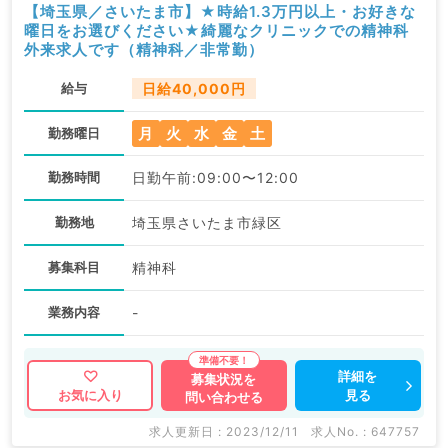
【埼玉県／さいたま市】★時給1.3万円以上・お好きな
曜日をお選びください★綺麗なクリニックでの精神科
外来求人です（精神科／非常勤）
給与
日給40,000円
月
火
水
金
土
勤務曜日
勤務時間
日勤午前:09:00〜12:00
勤務地
埼玉県さいたま市緑区
募集科目
精神科
業務内容
-
詳細を
募集状況を
見る
お気に入り
問い合わせる
求人更新日 : 2023/12/11
求人No. : 647757