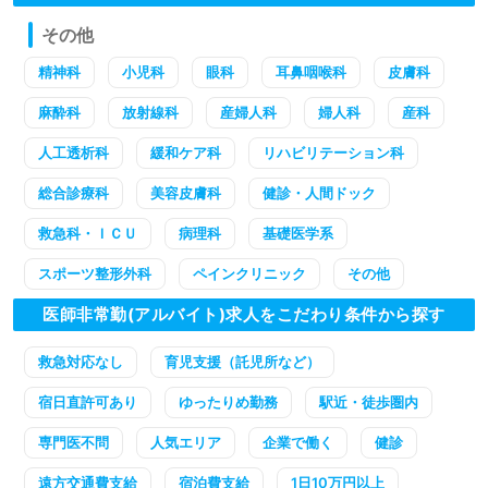
その他
精神科
小児科
眼科
耳鼻咽喉科
皮膚科
麻酔科
放射線科
産婦人科
婦人科
産科
人工透析科
緩和ケア科
リハビリテーション科
総合診療科
美容皮膚科
健診・人間ドック
救急科・ＩＣＵ
病理科
基礎医学系
スポーツ整形外科
ペインクリニック
その他
医師非常勤(アルバイト)求人をこだわり条件から探す
救急対応なし
育児支援（託児所など）
宿日直許可あり
ゆったりめ勤務
駅近・徒歩圏内
専門医不問
人気エリア
企業で働く
健診
遠方交通費支給
宿泊費支給
1日10万円以上