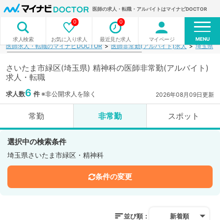
医師の求人・転職・アルバイトはマイナビDOCTOR
0
0
MENU
お気に入り求人
最近見た求人
マイページ
求人検索
医師求人・転職のマイナビDOCTOR
医師非常勤(アルバイト)求人
埼玉県
さいたま市緑区(埼玉県) 精神科の医師非常勤(アルバイト)
求人・転職
6
求人数
件
※非公開求人を除く
2026年08月09日更新
常勤
非常勤
スポット
選択中の検索条件
埼玉県さいたま市緑区・精神科
条件の変更
並び順：
新着順