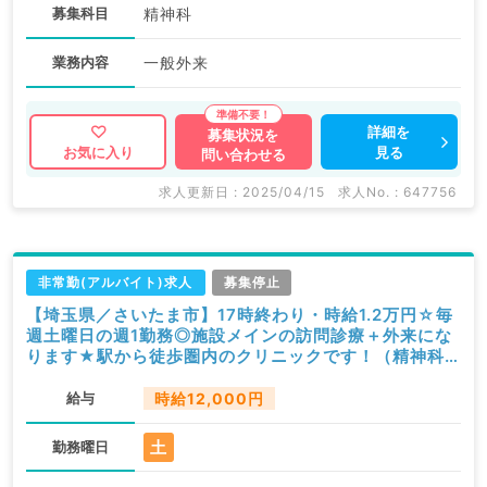
募集科目
精神科
業務内容
一般外来
詳細を
募集状況を
見る
お気に入り
問い合わせる
求人更新日 : 2025/04/15
求人No. : 647756
非常勤(アルバイト)求人
募集停止
【埼玉県／さいたま市】17時終わり・時給1.2万円☆毎
週土曜日の週1勤務◎施設メインの訪問診療＋外来にな
ります★駅から徒歩圏内のクリニックです！（精神科
／非常勤）
給与
時給12,000円
土
勤務曜日