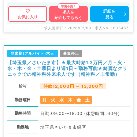
詳細を
求人を
見る
お気に入り
紹介してもらう
求人更新日 : 2026/02/09
求人No. : 635467
非常勤(アルバイト)求人
募集停止
【埼玉県／さいたま市】★最大時給1.3万円／月・火・
水・木・金・土曜日より週1日～勤務可能★綺麗なクリ
ニックでの精神科外来求人です（精神科／非常勤）
給与
時給12,000円 ～ 13,000円
月
火
水
木
金
土
勤務曜日
勤務時間
日勤:09:00〜18:00 (休憩時間: 60分)
勤務地
埼玉県さいたま市緑区