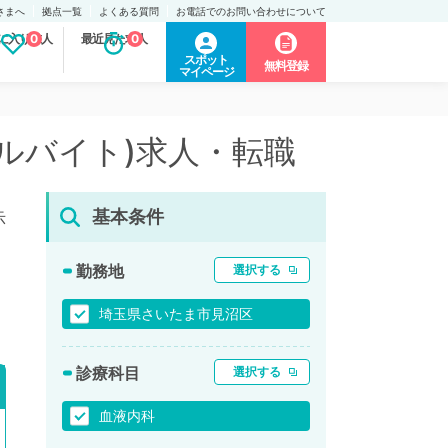
さまへ
拠点一覧
よくある質問
お電話でのお問い合わせについて
に入り求人
0
最近見た求人
0
スポット
無料登録
マイページ
アルバイト)求人・転職
基本条件
示
勤務地
選択する
埼玉県さいたま市見沼区
診療科目
選択する
血液内科