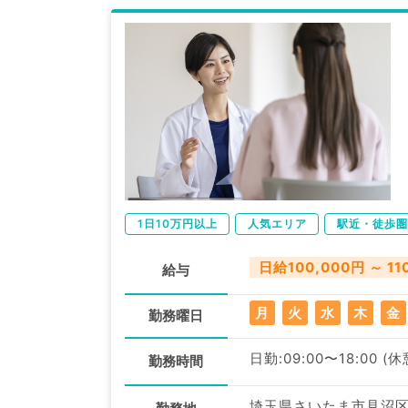
1日10万円以上
人気エリア
駅近・徒歩圏
日給100,000円 ～ 11
給与
月
火
水
木
金
勤務曜日
日勤:09:00〜18:00 (
勤務時間
埼玉県さいたま市見沼