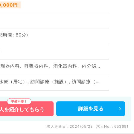
0,000円
休憩時間: 60分)
区
神経内科、一般内科、循環器内科、呼吸器内科、消化器内科、内分泌・代謝内科、腎臓内科、老年内科、血液内科、膠原病科
訪問診療（居宅）, 訪問診療（居宅）, 訪問診療（施設）, 訪問診療（施設）
詳細を
見る
人を
紹介してもらう
求人更新日 : 2024/05/28
求人No. : 653691