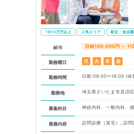
1日10万円以上
人気エリア
駅近・徒歩圏
日給100,000円 ～ 11
給与
月
火
木
金
勤務曜日
日勤:09:00〜18:00 (
勤務時間
埼玉県さいたま市見沼
勤務地
募集科目
業務内容