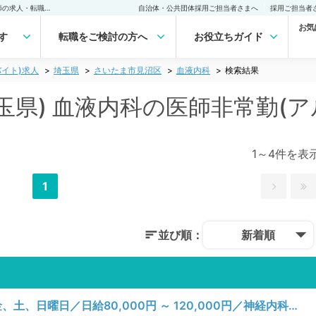
さいたま市見沼区(埼玉県) 血液内科の医師非常勤(アルバイト)求人｜医師の求人・転職・アルバイトは【マイナビDOCTOR】
自治体・公共団体採用ご担当者さまへ
採用ご担当者
お気
す
転職をご検討の方へ
お役立ちガイド
イト)求人
埼玉県
さいたま市見沼区
血液内科
検索結果
玉県) 血液内科の医師非常勤(
1～4件を表
1
並び順：
新着順
【埼玉県／さいたま市見沼区】月、火、金、土、日曜日／日給80,000円 ～ 120,000円／神経内科、一般内科、循環器内科、消化器内科、内分泌・代謝内科、腎臓内科、老年内科、血液内科／一般外来