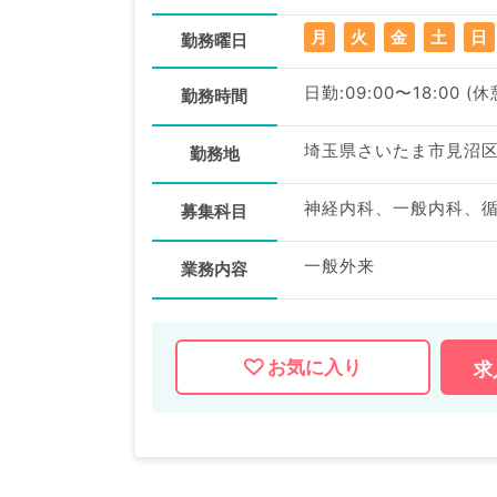
月
火
金
土
日
勤務曜日
日勤:09:00〜18:00 (
勤務時間
埼玉県さいたま市見沼
勤務地
募集科目
一般外来
業務内容
お気に入り
求