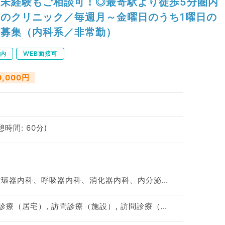
未経験もご相談可！◎最寄駅より徒歩5分圏内
のクリニック／毎週月～金曜日のうち1曜日の
募集（内科系／非常勤）
内
WEB面接可
0,000円
休憩時間: 60分)
区
神経内科、一般内科、循環器内科、呼吸器内科、消化器内科、内分泌・代謝内科、腎臓内科、老年内科、血液内科、膠原病科
訪問診療（居宅）, 訪問診療（居宅）, 訪問診療（施設）, 訪問診療（施設）