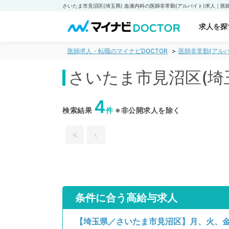
求人を探
医師求人・転職のマイナビDOCTOR
医師非常勤(アルバ
さいたま市見沼区(埼
4
検索結果
件
※非公開求人を除く
条件に合う高給与求人