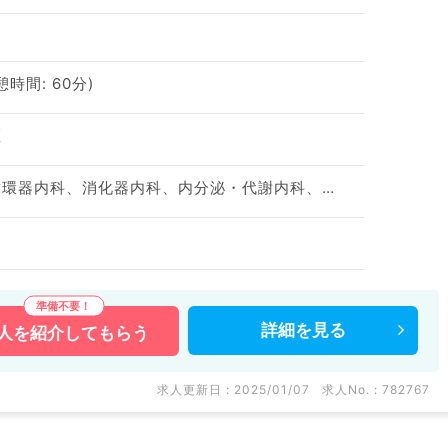
休憩時間: 60分)
区
神経内科、一般内科、循環器内科、消化器内科、内分泌・代謝内科、腎臓内科、老年内科、血液内科
詳細を
見る
人を
紹介してもらう
求人更新日 : 2025/01/07
求人No. : 782767