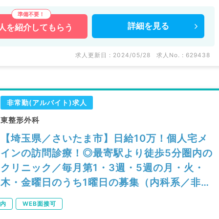
詳細を
見る
人を
紹介してもらう
求人更新日 : 2024/05/28
求人No. : 629438
非常勤(アルバイト)求人
東整形外科
【埼玉県／さいたま市】日給10万！個人宅メ
インの訪問診療！◎最寄駅より徒歩5分圏内の
クリニック／毎月第1・3週・5週の月・火・
木・金曜日のうち1曜日の募集（内科系／非常
勤）
内
WEB面接可