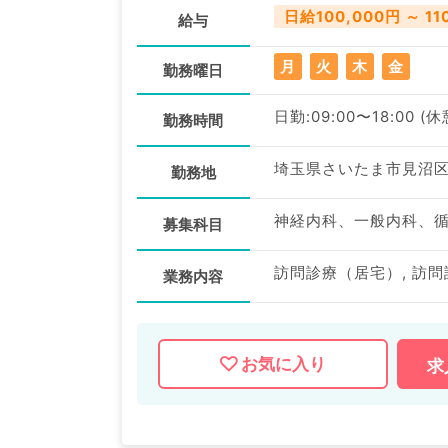
日給100,000円 ～ 11
給与
月
火
木
金
勤務曜日
日勤:09:00〜18:00 (
勤務時間
埼玉県さいたま市見沼
勤務地
募集科目
業務内容
お気に入り
求