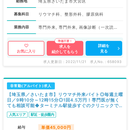
勤務地
埼玉県さいたま市大宮区
募集科目
リウマチ科、整形外科、膠原病科
業務内容
専門外来, 専門外来, 画像診断（一次読影）
詳細を
求人を
見る
お気に入り
紹介してもらう
求人更新日 : 2022/11/21
求人No. : 658093
非常勤(アルバイト)求人
【埼玉県／さいたま市】リウマチ外来バイト◎毎週土曜
日／9時10分～12時15分◎1回4.5万円！専門医が無く
ても相談可能◆ターミナル駅徒歩すぐのクリニックで
す（膠原病内科・リウマチ科・整形外科／非常勤）
人気エリア
駅近・徒歩圏内
給与
単価45,000円