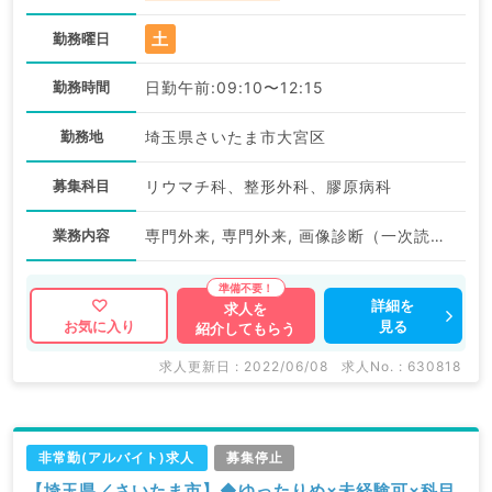
土
勤務曜日
勤務時間
日勤午前:09:10〜12:15
勤務地
埼玉県さいたま市大宮区
募集科目
リウマチ科、整形外科、膠原病科
業務内容
専門外来, 専門外来, 画像診断（一次読影）
詳細を
求人を
見る
お気に入り
紹介してもらう
求人更新日 : 2022/06/08
求人No. : 630818
非常勤(アルバイト)求人
募集停止
【埼玉県／さいたま市】◆ゆったりめ×未経験可×科目