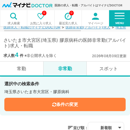
医師の求人・転職・アルバイトはマイナビDOCTOR
0
0
MENU
お気に入り求人
最近見た求人
マイページ
求人検索
医師求人・転職のマイナビDOCTOR
医師非常勤(アルバイト)求人
埼玉県
さいたま市大宮区(埼玉県) 膠原病科の医師非常勤(アルバイ
ト)求人・転職
4
求人数
件
※非公開求人を除く
2026年08月09日更新
常勤
非常勤
スポット
選択中の検索条件
埼玉県さいたま市大宮区・膠原病科
条件の変更
並び順：
新着順