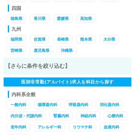
四国
徳島県
香川県
愛媛県
高知県
九州
福岡県
佐賀県
長崎県
熊本県
大分県
宮崎県
鹿児島県
沖縄県
【さらに条件を絞り込む】
医師非常勤(アルバイト)求人を科目から探す
内科系全般
一般内科
循環器内科
呼吸器内科
消化器内科
内分泌・代謝内科
腎臓内科
神経内科
心療内科
老年内科
アレルギー科
リウマチ科
血液内科