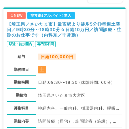
NEW
非常勤(アルバイト)求人
【埼玉県／さいたま市】最寄駅より徒歩5分◎毎週土曜
日／9時30分～18時30分☆日給10万円／訪問診療・往
診のお仕事です（内科系／非常勤）
駅近・徒歩圏内
専門医不問
給与
日給100,000円
土
勤務曜日
勤務時間
日勤:09:30〜18:30 (休憩時間: 60分)
勤務地
埼玉県さいたま市大宮区
募集科目
神経内科、一般内科、循環器内科、呼吸器内科、消化器内科、内分泌・代謝内科、腎臓内科、老年内科、血液内科、膠原病科
業務内容
訪問診療（居宅）, 訪問診療（施設）, 往診