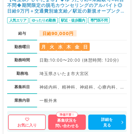
不問◆期間限定の脱毛カウンセリングのアルバイト◎
日給9万円＋交通費別途支給／駅近の新規オープンクリ
ニック（科目不問／非常勤）
人気エリア
ゆったりめ勤務
駅近・徒歩圏内
専門医不問
給与
日給90,000円
月
火
水
木
金
日
勤務曜日
勤務時間
日勤:10:00〜20:00 (休憩時間: 120分)
勤務地
埼玉県さいたま市大宮区
募集科目
神経内科、精神科、神経科、心療内科、小児科、整形外科、形成外科、美容外科、脳神経外科、呼吸器外科、心臓血管外科、小児外科、皮膚科、泌尿器科、産婦人科、産科、婦人科、眼科、耳鼻咽喉科、放射線科、リハビリテーション科、麻酔科、ペインクリニック、人工透析科、緩和ケア科、一般内科、循環器内科、呼吸器内科、消化器内科、内分泌・代謝内科、腎臓内科、老年内科、血液内科、外科系全般、一般外科、消化器外科、乳腺外科、総合診療科、美容皮膚科、健診・人間ドック、救急科・ＩＣＵ、病理科、基礎医学系、膠原病科、スポーツ整形外科、大腸・肛門外科、産業医、科目不問
業務内容
一般外来
詳細を
募集状況を
見る
お気に入り
問い合わせる