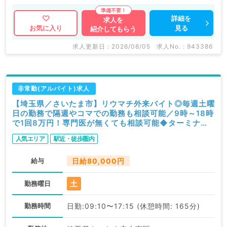
詳細を
求人を
見る
お気に入り
紹介してもらう
求人更新日 : 2026/08/05
求人No. : 943386
非常勤(アルバイト)求人
【埼玉県／さいたま市】リウマチ外来バイト◎毎週土曜
日の勤務で隔週やコマでの勤務も相談可能／9時～18時
で1回8万円！専門医が無くても相談可能◆ターミナル
駅徒歩すぐのクリニックです（膠原病内科・リウマチ
人気エリア
駅近・徒歩圏内
科・整形外科／非常勤）
給与
日給80,000円
土
勤務曜日
勤務時間
日勤:09:10〜17:15 (休憩時間: 165分)