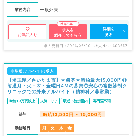
業務内容
一般外来
詳細を
求人を
見る
お気に入り
紹介してもらう
求人更新日 : 2026/06/30
求人No. : 693657
非常勤(アルバイト)求人
【埼玉県／さいたま市】★急募★時給最大15,000円◎
毎週月・火・木・金曜日AMの募集◎安心の複数診制ク
リニックでの外来アルバイト（精神科／非常勤）
時給1.3万円以上
人気エリア
駅近・徒歩圏内
専門医不問
給与
時給13,500円 ～ 15,000円
月
火
木
金
勤務曜日