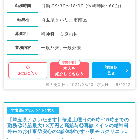
勤務時間
日勤:09:30〜18:00 (休憩時間: 60分)
勤務地
埼玉県さいたま市南区
募集科目
精神科、心療内科
業務内容
一般外来, 一般外来
詳細を
求人を
見る
お気に入り
紹介してもらう
求人更新日 : 2024/03/18
求人No. : 631212
非常勤(アルバイト)求人
【埼玉県／さいたま市】毎週土曜日の9時~15時までの
勤務◎時給最大1.3万円と高給与◎再診メインの精神科
外来のお仕事◎安心の2診体制です～駅チカクリニック
で通勤もラクラク～（精神科、心療内科／非常勤）