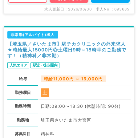
求人更新日 : 2026/06/30
求人No. : 693685
非常勤(アルバイト)求人
【埼玉県／さいたま市】駅チカクリニックの外来求人
★時給最大15000円◎土曜日9時～18時半のご勤務で
す！（精神科／非常勤）
人気エリア
駅近・徒歩圏内
給与
時給11,000円 ～ 15,000円
土
勤務曜日
勤務時間
日勤:09:00〜18:30 (休憩時間: 90分)
勤務地
埼玉県さいたま市大宮区
募集科目
精神科