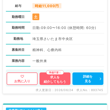
給与
時給11,000円
土
勤務曜日
勤務時間
日勤:09:00〜16:00 (休憩時間: 60分)
勤務地
埼玉県さいたま市中央区
募集科目
精神科、心療内科
業務内容
一般外来
詳細を
求人を
見る
お気に入り
紹介してもらう
求人更新日 : 2026/06/24
求人No. : 893745