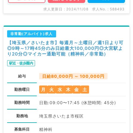
求人更新日 : 2024/11/08
求人No. : 588493
非常勤(アルバイト)求人
【埼玉県／さいたま市】毎週月～土曜日／週1日より可
◎9時～17時45分のみ日給最大100,000円◎大宮駅よ
り20分◎マイカー通勤可能（精神科／非常勤）
駅近・徒歩圏内
給与
日給80,000円 ～ 100,000円
月
火
水
木
金
土
勤務曜日
勤務時間
日勤:09:00〜17:45 (休憩時間: 45分)
勤務地
埼玉県さいたま市桜区
募集科目
精神科