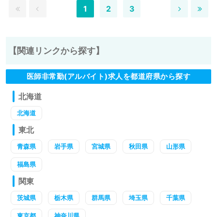
1
2
3
【関連リンクから探す】
医師非常勤(アルバイト)求人を都道府県から探す
北海道
北海道
東北
青森県
岩手県
宮城県
秋田県
山形県
福島県
関東
茨城県
栃木県
群馬県
埼玉県
千葉県
東京都
神奈川県