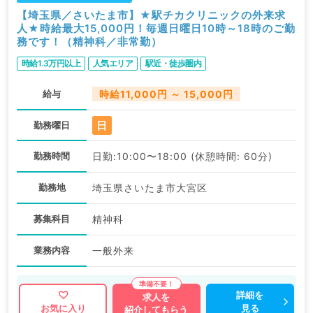
【埼玉県／さいたま市】★駅チカクリニックの外来求
人★時給最大15,000円！毎週日曜日10時～18時のご勤
務です！（精神科／非常勤）
時給1.3万円以上
人気エリア
駅近・徒歩圏内
給与
時給11,000円 ～ 15,000円
日
勤務曜日
勤務時間
日勤:10:00〜18:00 (休憩時間: 60分)
勤務地
埼玉県さいたま市大宮区
募集科目
精神科
業務内容
一般外来
詳細を
求人を
見る
お気に入り
紹介してもらう