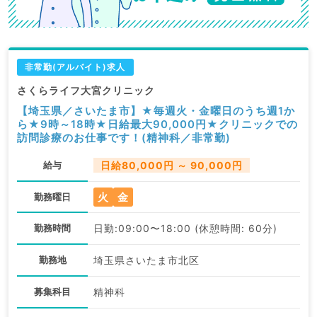
非常勤(アルバイト)求人
さくらライフ大宮クリニック
【埼玉県／さいたま市】★毎週火・金曜日のうち週1か
ら★9時～18時★日給最大90,000円★クリニックでの
訪問診療のお仕事です！(精神科／非常勤)
給与
日給80,000円 ～ 90,000円
火
金
勤務曜日
勤務時間
日勤:09:00〜18:00 (休憩時間: 60分)
勤務地
埼玉県さいたま市北区
募集科目
精神科