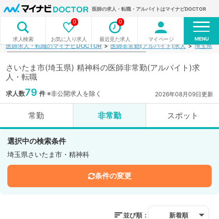
医師の求人・転職・アルバイトはマイナビDOCTOR
0
0
MENU
お気に入り求人
最近見た求人
マイページ
求人検索
医師求人・転職のマイナビDOCTOR
医師非常勤(アルバイト)求人
埼玉県
さいたま市(埼玉県) 精神科の医師非常勤(アルバイト)求
人・転職
79
求人数
件
※非公開求人を除く
2026年08月09日更新
常勤
非常勤
スポット
選択中の検索条件
埼玉県さいたま市・精神科
条件の変更
並び順：
新着順