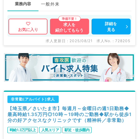
業務内容
一般外来
詳細を
求人を
見る
お気に入り
紹介してもらう
求人更新日 : 2025/08/21
求人No. : 728205
非常勤(アルバイト)求人
【埼玉県／さいたま市】毎週月～金曜日の週1日勤務◆
最高時給1.35万円◎10時～19時のご勤務◆駅から徒歩1
分の好アクセスなクリニックです（精神科／非常勤）
時給1.3万円以上
人気エリア
駅近・徒歩圏内