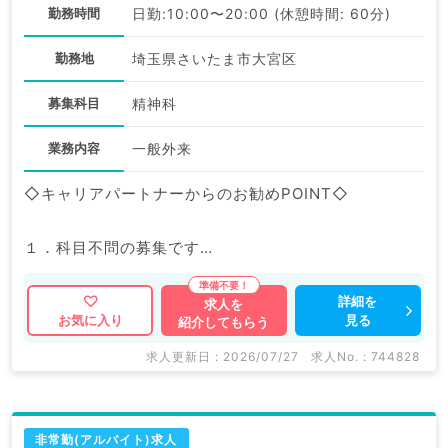
勤務時間
日勤:10:00〜20:00 (休憩時間: 60分)
勤務地
埼玉県さいたま市大宮区
募集科目
精神科
業務内容
一般外来
◇キャリアパートナーからのお勧めPOINT◇
１．科目不問の募集です
２．社会保険が付帯する求人です
３．新規開院のため綺麗なクリニックでのご勤務です
詳細を
求人を
見る
お気に入り
紹介してもらう
求人更新日 : 2026/07/27
求人No. : 744828
非常勤(アルバイト)求人