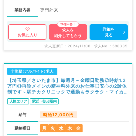
業務内容
専門外来
詳細を
求人を
見る
お気に入り
紹介してもらう
求人更新日 : 2024/11/08
求人No. : 588335
非常勤(アルバイト)求人
【埼玉県／さいたま市】毎週月～金曜日勤務◎時給1.2
万円◎再診メインの精神科外来のお仕事◎安心の2診体
制です～駅チカクリニックで通勤もラクラク・マイカー
通勤可♪（精神科、心療内科／非常勤）
人気エリア
駅近・徒歩圏内
給与
時給12,000円
月
火
水
木
金
勤務曜日