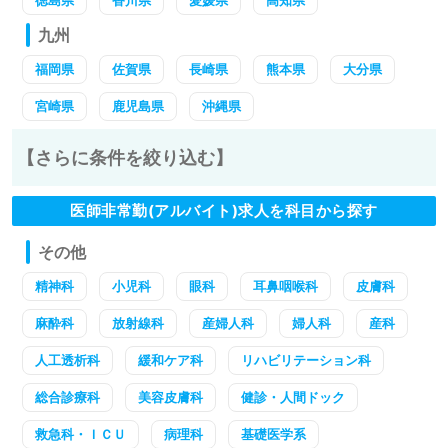
徳島県
香川県
愛媛県
高知県
九州
福岡県
佐賀県
長崎県
熊本県
大分県
宮崎県
鹿児島県
沖縄県
【さらに条件を絞り込む】
医師非常勤(アルバイト)求人を科目から探す
その他
精神科
小児科
眼科
耳鼻咽喉科
皮膚科
麻酔科
放射線科
産婦人科
婦人科
産科
人工透析科
緩和ケア科
リハビリテーション科
総合診療科
美容皮膚科
健診・人間ドック
救急科・ＩＣＵ
病理科
基礎医学系