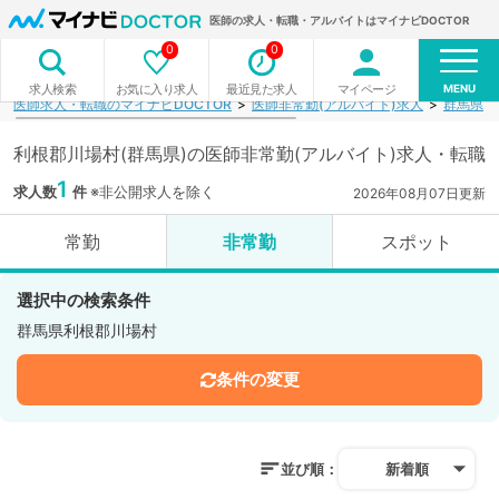
医師の求人・転職・アルバイトはマイナビDOCTOR
0
0
MENU
お気に入り求人
最近見た求人
マイページ
求人検索
医師求人・転職のマイナビDOCTOR
医師非常勤(アルバイト)求人
群馬県
利根郡川場村(群馬県)の医師非常勤(アルバイト)求人・転職
1
求人数
件
※非公開求人を除く
2026年08月07日更新
常勤
非常勤
スポット
選択中の検索条件
群馬県利根郡川場村
条件の変更
並び順：
新着順