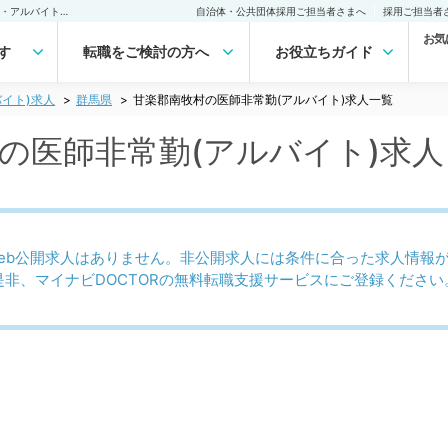
甘楽郡南牧村(群馬県)の医師非常勤(アルバイト)求人｜医師の求人・転職・アルバイトは【マイナビDOCTOR】
自治体・公共団体採用ご担当者さまへ
採用ご担当者
お気
す
転職をご検討の方へ
お役立ちガイド
イト)求人
群馬県
甘楽郡南牧村の医師非常勤(アルバイト)求人一覧
)の医師非常勤(アルバイト)求
eb公開求人はありません。非公開求人には条件に合った求人情報
是非、マイナビDOCTORの無料転職支援サービスにご登録ください