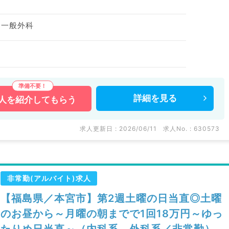
、一般外科
詳細を
見る
人を
紹介してもらう
求人更新日 : 2026/06/11
求人No. : 630573
非常勤(アルバイト)求人
【福島県／本宮市】第2週土曜の日当直◎土曜
のお昼から～月曜の朝までで1回18万円～ゆっ
たりめ日当直～（内科系、外科系／非常勤）