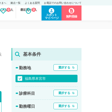
さまへ
拠点一覧
よくある質問
お電話でのお問い合わせについて
に入り求人
0
最近見た求人
0
スポット
無料登録
マイページ
基本条件
示
勤務地
選択する
福島県本宮市
診療科目
選択する
勤務曜日
選択する