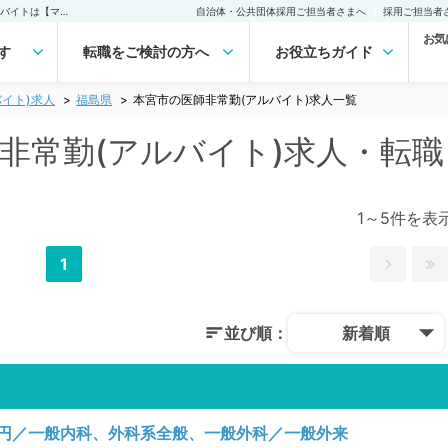
本宮市(福島県)の医師非常勤(アルバイト)求人｜医師の求人・転職・アルバイトは【マイナビDOCTOR】
自治体・公共団体採用ご担当者さまへ
採用ご担当者
お気
す
転職をご検討の方へ
お役立ちガイド
イト)求人
福島県
本宮市の医師非常勤(アルバイト)求人一覧
師非常勤(アルバイト)求人・転職
1～5件を表
1
並び順：
新着順
00円／一般内科、外科系全般、一般外科／一般外来