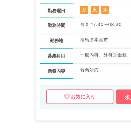
月
火
木
勤務曜日
当直:17:30〜08:30
勤務時間
福島県本宮市
勤務地
一般内科、外科系全般
募集科目
救急対応
業務内容
お気に入り
求