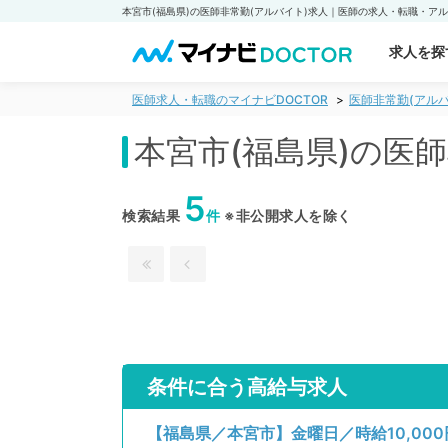
求人を探
医師求人・転職のマイナビDOCTOR
医師非常勤(アルバ
本宮市(福島県)の医
5
検索結果
件
※非公開求人を除く
条件に合う高給与求人
【福島県／本宮市】金曜日／時給10,0