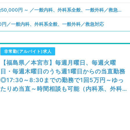
【福島県／本宮市】月、火、木曜日／日給50,000円 ～ ／一般内科、外科系全般、一般外科／救急対応
00円／一般内科、外科系全般、一般外科／救急対応
非常勤(アルバイト)求人
【福島県／本宮市】毎週月曜日、毎週火曜
日・毎週木曜日のうち週1曜日からの当直勤務
◎17:30～8:30までの勤務で1回5万円～ゆっ
たりめ当直～時間相談も可能（内科系、外科
系／非常勤）