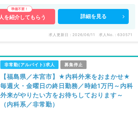
詳細を
見る
人を
紹介してもらう
求人更新日 : 2026/06/11
求人No. : 630571
非常勤(アルバイト)求人
募集停止
【福島県／本宮市】★内科外来をおまかせ★
毎週火・金曜日の終日勤務／時給1万円～内科
外来がやりたい方をお待ちしております～
（内科系／非常勤）