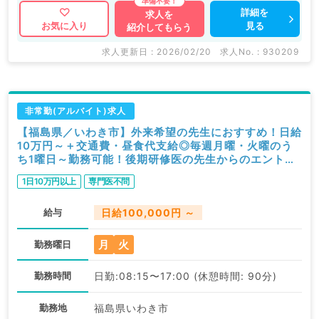
詳細を
求人を
見る
お気に入り
紹介してもらう
求人更新日 : 2026/02/20
求人No. : 930209
非常勤(アルバイト)求人
【福島県／いわき市】外来希望の先生におすすめ！日給
10万円～＋交通費・昼食代支給◎毎週月曜・火曜のう
ち1曜日～勤務可能！後期研修医の先生からのエントリ
ーも歓迎です（内科系／非常勤）
1日10万円以上
専門医不問
給与
日給100,000円 ～
月
火
勤務曜日
勤務時間
日勤:08:15〜17:00 (休憩時間: 90分)
勤務地
福島県いわき市