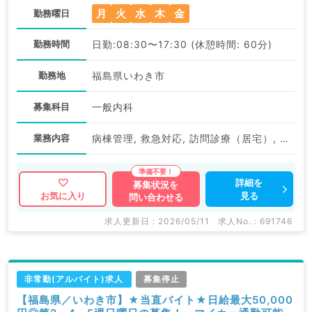
月
火
水
木
金
勤務曜日
勤務時間
日勤:08:30〜17:30 (休憩時間: 60分)
勤務地
福島県いわき市
募集科目
一般内科
業務内容
病棟管理, 救急対応, 訪問診療（居宅）, 訪問診療（施設）
詳細を
募集状況を
見る
お気に入り
問い合わせる
求人更新日 : 2026/05/11
求人No. : 691746
非常勤(アルバイト)求人
募集停止
【福島県／いわき市】★当直バイト★日給最大50,000