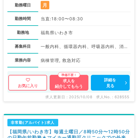
月
勤務曜日
勤務時間
当直:18:00〜08:30
勤務地
福島県いわき市
募集科目
一般内科、循環器内科、呼吸器内科、消化器内科、内分泌・代謝内科、腎臓内科
業務内容
病棟管理, 救急対応
詳細を
求人を
見る
お気に入り
紹介してもらう
求人更新日 : 2025/10/08
求人No. : 628555
非常勤(アルバイト)求人
【福岡県/いわき市】毎週土曜日／8時50分〜12時50分
の日勤午前勤務★マイカー通勤可クリニックでの外来