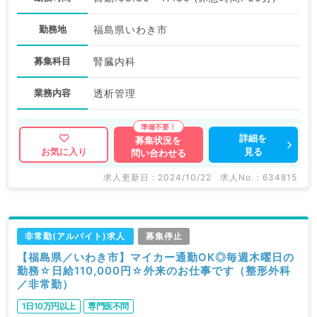
勤務地
福島県いわき市
募集科目
腎臓内科
業務内容
透析管理
詳細を
募集状況を
見る
お気に入り
問い合わせる
求人更新日 : 2024/10/22
求人No. : 634815
非常勤(アルバイト)求人
募集停止
【福島県／いわき市】マイカー通勤OK◎毎週木曜日の
勤務☆日給110,000円☆外来のお仕事です（整形外科
／非常勤）
1日10万円以上
専門医不問