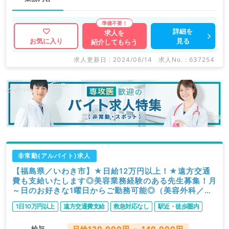
詳細を
求人を
見る
お気に入り
紹介してもらう
求人更新日 : 2024/06/14
求人No. : 637254
非常勤(アルバイト)求人
【福島県／いわき市】★日給12万円以上！★遠方交通
費も支給いたします◎美容業務経験のある先生募集！月
～日のお好きな1曜日からご勤務可能◎（美容外科／非
常勤）
1日10万円以上
遠方交通費支給
救急対応なし
駅近・徒歩圏内
給与
日給120,000円 ～ 140,000円