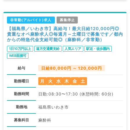
非常勤(アルバイト)求人
募集停止
【福島県／いわき市】高給与！最大日給120,000円◎
貴重なオペ麻酔求人◎毎週月～土曜日で募集です／都内
からの特急代金支給可能◎（麻酔科／非常勤）
1日10万円以上
遠方交通費支給
人気エリア
駅近・徒歩圏内
WEB面接可
給与
日給80,000円 ～ 120,000円
月
火
水
木
金
土
勤務曜日
勤務時間
日勤:08:30〜17:30 (休憩時間: 60分)
勤務地
福島県いわき市
募集科目
麻酔科