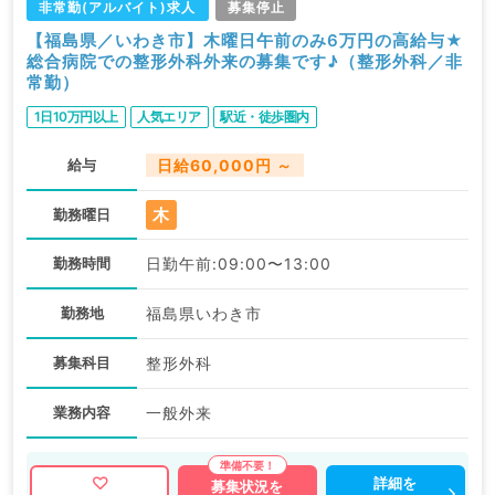
非常勤(アルバイト)求人
募集停止
【福島県／いわき市】木曜日午前のみ6万円の高給与★
総合病院での整形外科外来の募集です♪（整形外科／非
常勤）
1日10万円以上
人気エリア
駅近・徒歩圏内
給与
日給60,000円 ～
木
勤務曜日
勤務時間
日勤午前:09:00〜13:00
勤務地
福島県いわき市
募集科目
整形外科
業務内容
一般外来
詳細を
募集状況を