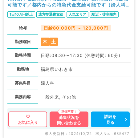
可能です／都内からの特急代金支給可能です（婦人科／
非常勤）
1日10万円以上
遠方交通費支給
人気エリア
駅近・徒歩圏内
給与
日給80,000円 ～ 120,000円
木
土
勤務曜日
勤務時間
日勤:08:30〜17:30 (休憩時間: 60分)
勤務地
福島県いわき市
募集科目
婦人科
業務内容
一般外来, その他
詳細を
募集状況を
見る
お気に入り
問い合わせる
求人更新日 : 2024/10/22
求人No. : 635477