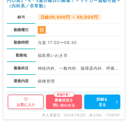
円◎第2・4・5週日曜日の募集！～マイカー通勤可能～
（内科系／非常勤）
給与
日給30,000円 ～ 50,000円
日
勤務曜日
勤務時間
当直:17:00〜08:30
勤務地
福島県いわき市
募集科目
神経内科、一般内科、循環器内科、呼吸器内科、消化器内科、内分泌・代謝内科、腎臓内科、老年内科、血液内科、膠原病科
業務内容
病棟管理
詳細を
募集状況を
見る
お気に入り
問い合わせる
求人更新日 : 2024/10/22
求人No. : 739197