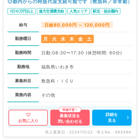
◎都内からの特急代金支給可能です（救急科／非常勤）
1日10万円以上
遠方交通費支給
人気エリア
駅近・徒歩圏内
給与
日給80,000円 ～ 120,000円
月
火
水
木
金
土
勤務曜日
勤務時間
日勤:08:30〜17:30 (休憩時間: 60分)
勤務地
福島県いわき市
募集科目
救急科・ＩＣＵ
業務内容
その他
詳細を
募集状況を
見る
お気に入り
問い合わせる
求人更新日 : 2024/10/22
求人No. : 663494