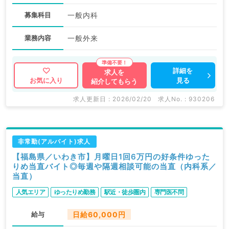
募集科目
一般内科
業務内容
一般外来
詳細を
求人を
見る
お気に入り
紹介してもらう
求人更新日 : 2026/02/20
求人No. : 930206
非常勤(アルバイト)求人
【福島県／いわき市】月曜日1回6万円の好条件ゆった
りめ当直バイト◎毎週や隔週相談可能の当直（内科系／
当直）
人気エリア
ゆったりめ勤務
駅近・徒歩圏内
専門医不問
給与
日給60,000円