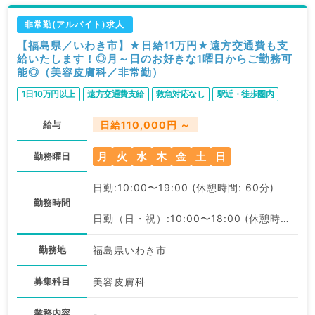
非常勤(アルバイト)求人
【福島県／いわき市】★日給11万円★遠方交通費も支
給いたします！◎月～日のお好きな1曜日からご勤務可
能◎（美容皮膚科／非常勤）
1日10万円以上
遠方交通費支給
救急対応なし
駅近・徒歩圏内
給与
日給110,000円 ～
月
火
水
木
金
土
日
勤務曜日
日勤:10:00〜19:00 (休憩時間: 60分)
勤務時間
日勤（日・祝）:10:00〜18:00 (休憩時間: 60分)
勤務地
福島県いわき市
募集科目
美容皮膚科
業務内容
-