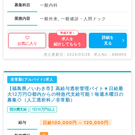
募集科目
一般内科
業務内容
一般外来, 一般健診・人間ドック
詳細を
求人を
見る
お気に入り
紹介してもらう
求人更新日 : 2024/05/28
求人No. : 696854
非常勤(アルバイト)求人
【福島県／いわき市】高給与透析管理バイト★日給最
大12万円◎都内からの特急代支給可能！毎週木曜日の
募集◇（人工透析科／非常勤）
宿泊費支給
1日10万円以上
給与
日給100,000円 ～ 120,000円