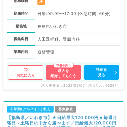
木
勤務曜日
勤務時間
日勤:09:00〜17:00 (休憩時間: 60分)
勤務地
福島県いわき市
募集科目
人工透析科、腎臓内科
業務内容
透析管理
詳細を
求人を
見る
お気に入り
紹介してもらう
求人更新日 : 2022/06/07
求人No. : 652574
非常勤(アルバイト)求人
募集停止
【福島県／いわき市】★日給最大120,000円★毎週月
曜日～土曜日の中から選べます／日給最大120,000円