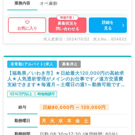
業務内容
オペ麻酔
詳細を
募集状況を
見る
お気に入り
問い合わせる
求人更新日 : 2024/10/22
求人No. : 634832
非常勤(アルバイト)求人
募集停止
【福島県／いわき市】★日給最大120,000円の高給求
人★人気透析管理がメインのお仕事です／遠方交通費
支給できます★毎週月～土曜日の週1～勤務可能です
（腎臓内科／非常勤）
1日10万円以上
時短相談可
給与
日給80,000円 ～ 120,000円
月
火
水
木
金
土
勤務曜日
勤務時間
日勤:08:30〜17:30 (休憩時間: 60分)