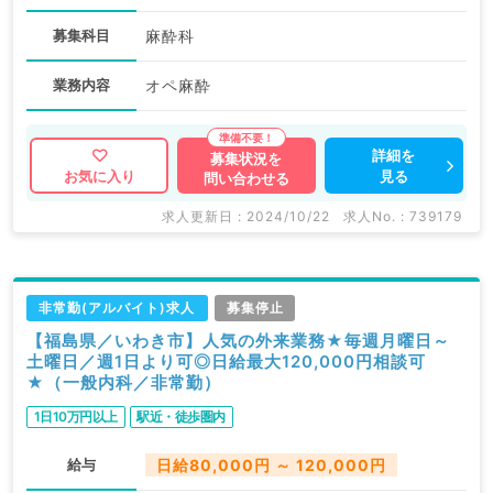
募集科目
麻酔科
業務内容
オペ麻酔
詳細を
募集状況を
見る
お気に入り
問い合わせる
求人更新日 : 2024/10/22
求人No. : 739179
非常勤(アルバイト)求人
募集停止
【福島県／いわき市】人気の外来業務★毎週月曜日～
土曜日／週1日より可◎日給最大120,000円相談可
★（一般内科／非常勤）
1日10万円以上
駅近・徒歩圏内
給与
日給80,000円 ～ 120,000円