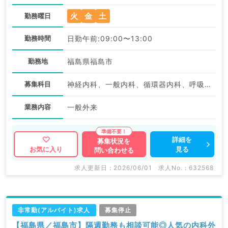
火
金
土
勤務曜日
勤務時間
日勤午前:09:00〜13:00
勤務地
福島県福島市
募集科目
神経内科、一般内科、循環器内科、呼吸器内科、消化器内科、内分泌・代謝内科、腎臓内科、老年内科、血液内科、膠原病科
業務内容
一般外来
詳細を
募集状況を
見る
お気に入り
問い合わせる
求人更新日 : 2026/06/01
求人No. : 632568
非常勤(アルバイト)求人
募集停止
【福島県／福島市】隔週勤務も相談可能◎人気の内科外