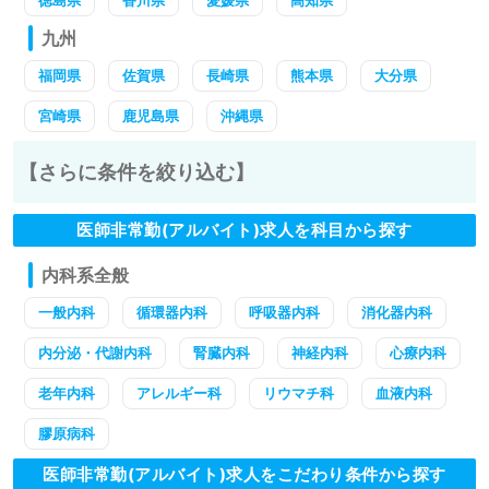
徳島県
香川県
愛媛県
高知県
九州
福岡県
佐賀県
長崎県
熊本県
大分県
宮崎県
鹿児島県
沖縄県
【さらに条件を絞り込む】
医師非常勤(アルバイト)求人を科目から探す
内科系全般
一般内科
循環器内科
呼吸器内科
消化器内科
内分泌・代謝内科
腎臓内科
神経内科
心療内科
老年内科
アレルギー科
リウマチ科
血液内科
膠原病科
医師非常勤(アルバイト)求人をこだわり条件から探す