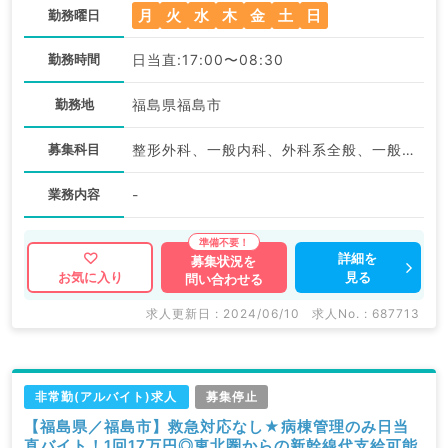
月
火
水
木
金
土
日
勤務曜日
勤務時間
日当直:17:00〜08:30
勤務地
福島県福島市
募集科目
整形外科、一般内科、外科系全般、一般外科
業務内容
-
詳細を
募集状況を
見る
お気に入り
問い合わせる
求人更新日 : 2024/06/10
求人No. : 687713
非常勤(アルバイト)求人
募集停止
【福島県／福島市】救急対応なし★病棟管理のみ日当
直バイト！1回17万円◎東北圏からの新幹線代支給可能