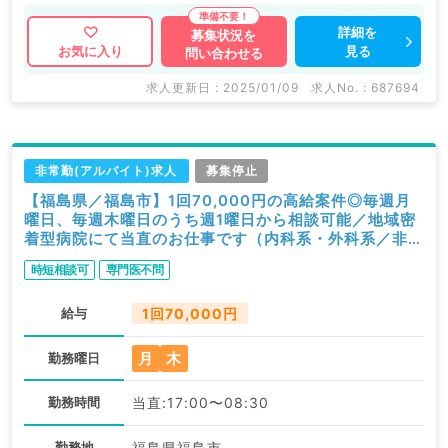
詳細を
募集状況を
見る
お気に入り
問い合わせる
求人更新日 : 2025/01/09
求人No. : 687694
非常勤(アルバイト)求人
募集停止
【福島県／福島市】1回70,000円の高給案件◎毎週月
曜日、毎週木曜日のうち週1曜日から相談可能／地域密
着型病院にて当直のお仕事です（内科系・外科系／非常
勤）
時短相談可
専門医不問
給与
1回70,000円
月
木
勤務曜日
勤務時間
当直:17:00〜08:30
勤務地
福島県福島市