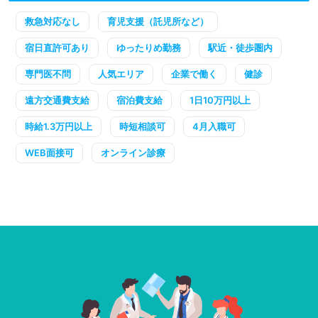
救急対応なし
育児支援（託児所など）
宿日直許可あり
ゆったりめ勤務
駅近・徒歩圏内
専門医不問
人気エリア
企業で働く
健診
遠方交通費支給
宿泊費支給
1日10万円以上
時給1.3万円以上
時短相談可
4月入職可
WEB面接可
オンライン診療