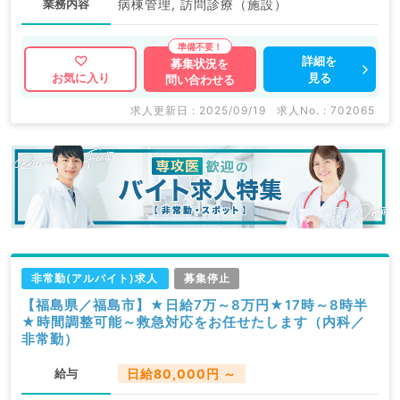
業務内容
病棟管理, 訪問診療（施設）
詳細を
募集状況を
見る
お気に入り
問い合わせる
求人更新日 : 2025/09/19
求人No. : 702065
非常勤(アルバイト)求人
募集停止
【福島県／福島市】★日給7万～8万円★17時～8時半
★時間調整可能～救急対応をお任せたします（内科／
非常勤）
給与
日給80,000円 ～