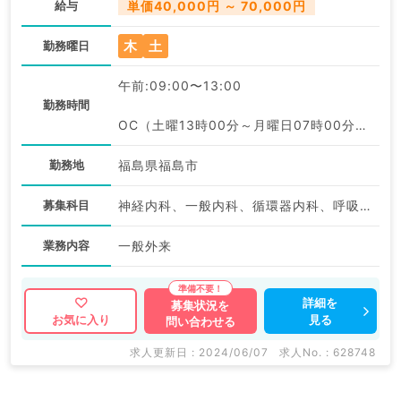
給与
単価40,000円 ～ 70,000円
木
土
勤務曜日
午前:09:00〜13:00
勤務時間
OC（土曜13時00分～月曜日07時00分）:13:00〜07:00
勤務地
福島県福島市
募集科目
神経内科、一般内科、循環器内科、呼吸器内科、消化器内科、内分泌・代謝内科、腎臓内科、老年内科、血液内科、膠原病科
業務内容
一般外来
詳細を
募集状況を
見る
お気に入り
問い合わせる
求人更新日 : 2024/06/07
求人No. : 628748