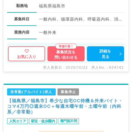
勤務地
福島県福島市
募集科目
一般内科、循環器内科、呼吸器内科、消化器内科、内分泌・代謝内科
業務内容
一般外来
詳細を
募集状況を
見る
お気に入り
問い合わせる
求人更新日 : 2025/10/22
求人No. : 634142
非常勤(アルバイト)求人
募集停止
【福島県／福島市】希少な自宅OC待機＆外来バイト・
コマ4万円◎週末OC＋毎週木曜午前・土曜午前（内科
系／非常勤）
人気エリア
駅近・徒歩圏内
専門医不問