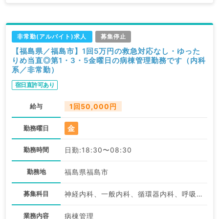
非常勤(アルバイト)求人
募集停止
【福島県／福島市】1回5万円の救急対応なし・ゆった
りめ当直◎第1・3・5金曜日の病棟管理勤務です（内科
系／非常勤）
宿日直許可あり
給与
1回50,000円
金
勤務曜日
勤務時間
日勤:18:30〜08:30
勤務地
福島県福島市
募集科目
神経内科、一般内科、循環器内科、呼吸器内科、消化器内科、内分泌・代謝内科、腎臓内科、老年内科、血液内科、膠原病科
業務内容
病棟管理