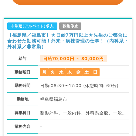
非常勤(アルバイト)求人
募集停止
【福島県／福島市】★日給7万円以上★先生のご都合に
合わせた勤務可能！外来・病棟管理の仕事！（内科系・
外科系／非常勤）
給与
日給70,000円 ～ 80,000円
月
火
水
木
金
土
日
勤務曜日
勤務時間
日勤:08:30〜17:00 (休憩時間: 60分)
勤務地
福島県福島市
募集科目
整形外科、一般内科、外科系全般、一般外科
業務内容
-