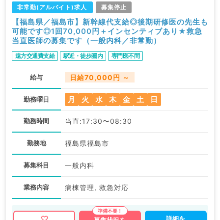
非常勤(アルバイト)求人
募集停止
【福島県／福島市】新幹線代支給◎後期研修医の先生も
可能です◎1回70,000円＋インセンティブあり★救急
当直医師の募集です（一般内科／非常勤）
遠方交通費支給
駅近・徒歩圏内
専門医不問
給与
日給70,000円 ～
月
火
水
木
金
土
日
勤務曜日
勤務時間
当直:17:30〜08:30
勤務地
福島県福島市
募集科目
一般内科
業務内容
病棟管理, 救急対応
詳細を