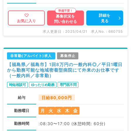
詳細を
募集状況を
見る
お気に入り
問い合わせる
求人更新日 : 2025/04/21
求人No. : 660755
非常勤(アルバイト)求人
募集停止
【福島県／福島市】1回8万円の一般内科◎／平日1曜日
から勤務可能な地域密着型病院にて外来のお仕事です
（一般内科／非常勤）
時短相談可
ゆったりめ勤務
専門医不問
給与
日給80,000円
月
火
水
木
金
勤務曜日
勤務時間
:08:30〜17:00 (休憩時間: 60分)