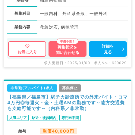
募集科目
一般内科、外科系全般、一般外科
業務内容
救急対応, 病棟管理
詳細を
募集状況を
見る
お気に入り
問い合わせる
求人更新日 : 2025/01/09
求人No. : 629029
非常勤(アルバイト)求人
募集停止
【福島県／福島市】駅チカ診療所での外来バイト・コマ
4万円◎毎週火・金・土曜AMの勤務です～遠方交通費
も支給可能です～（内科系／非常勤）
人気エリア
駅近・徒歩圏内
専門医不問
給与
単価40,000円