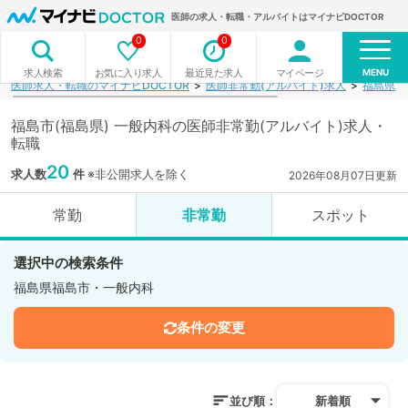
医師の求人・転職・アルバイトはマイナビDOCTOR
0
0
MENU
お気に入り求人
最近見た求人
マイページ
求人検索
医師求人・転職のマイナビDOCTOR
医師非常勤(アルバイト)求人
福島県
福島市(福島県) 一般内科の医師非常勤(アルバイト)求人・
転職
20
求人数
件
※非公開求人を除く
2026年08月07日更新
常勤
非常勤
スポット
選択中の検索条件
福島県福島市・一般内科
条件の変更
並び順：
新着順