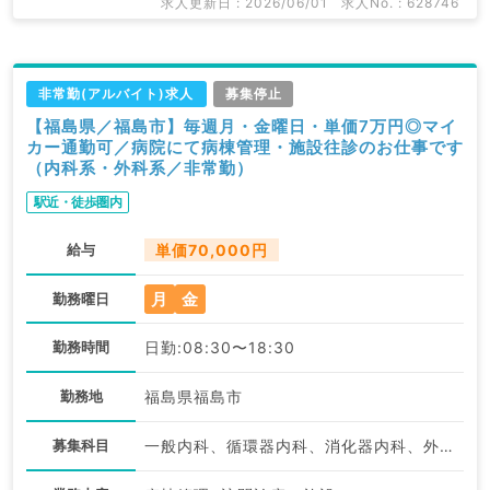
求人更新日 : 2026/06/01
求人No. : 628746
非常勤(アルバイト)求人
募集停止
【福島県／福島市】毎週月・金曜日・単価7万円◎マイ
カー通勤可／病院にて病棟管理・施設往診のお仕事です
（内科系・外科系／非常勤）
駅近・徒歩圏内
給与
単価70,000円
月
金
勤務曜日
勤務時間
日勤:08:30〜18:30
勤務地
福島県福島市
募集科目
一般内科、循環器内科、消化器内科、外科系全般、一般外科、消化器外科