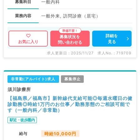
募集科目
一般内科
業務内容
一般外来, 訪問診療（居宅）
詳細を
募集状況を
見る
お気に入り
問い合わせる
求人更新日 : 2025/11/27
求人No. : 719709
非常勤(アルバイト)求人
募集停止
須川診療所
【福島県／福島市】新幹線代支給可能◎毎週水曜日の健
診勤務◎時給1万円のお仕事／勤務形態のご相談可能で
す（一般内科／非常勤）
駅近・徒歩圏内
給与
時給10,000円