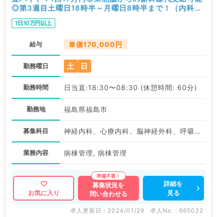
◎第3週目土曜日18時半～月曜日8時半まで！（内科
系・外科系／非常勤）
1日10万円以上
給与
単価170,000円
土
日
勤務曜日
勤務時間
日当直:18:30〜08:30 (休憩時間: 60分)
勤務地
福島県福島市
募集科目
神経内科、心療内科、脳神経外科、呼吸器外科、心臓血管外科、一般内科、循環器内科、消化器内科、内分泌・代謝内科、腎臓内科、老年内科、外科系全般、一般外科、消化器外科、膠原病科
業務内容
病棟管理, 病棟管理
詳細を
募集状況を
見る
お気に入り
問い合わせる
求人更新日 : 2024/01/29
求人No. : 665032