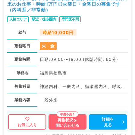
来のお仕事・時給1万円◎火曜日・金曜日の募集です
（内科系／非常勤）
人気エリア
駅近・徒歩圏内
専門医不問
給与
時給10,000円
火
金
勤務曜日
勤務時間
日勤:09:00〜19:00 (休憩時間: 60分)
勤務地
福島県福島市
募集科目
神経内科、一般内科、循環器内科、呼吸器内科、消化器内科、内分泌・代謝内科、腎臓内科、老年内科、血液内科、膠原病科
業務内容
一般外来
詳細を
募集状況を
見る
お気に入り
問い合わせる