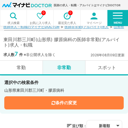
医師の求人・転職・アルバイトはマイナビDOCTOR
0
0
MENU
お気に入り求人
最近見た求人
マイページ
求人検索
医師求人・転職のマイナビDOCTOR
医師非常勤(アルバイト)求人
山形県
東田川郡三川町(山形県) 膠原病科の医師非常勤(アルバイ
ト)求人・転職
7
求人数
件
※非公開求人を除く
2026年08月09日更新
常勤
非常勤
スポット
選択中の検索条件
山形県東田川郡三川町・膠原病科
条件の変更
並び順：
新着順