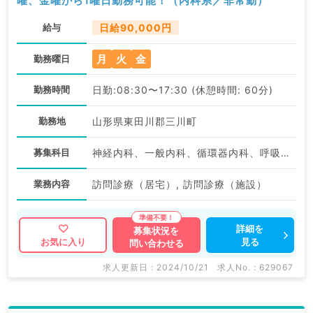
曜、金曜から1曜日勤務可能！（内科系／非常勤）
給与
日給90,000円
月
火
金
勤務曜日
勤務時間
日勤:08:30〜17:30 (休憩時間: 60分)
勤務地
山形県東田川郡三川町
募集科目
神経内科、一般内科、循環器内科、呼吸器内科、消化器内科、内分泌・代謝内科、腎臓内科、老年内科、血液内科、外科系全般、一般外科、膠原病科
業務内容
訪問診療（居宅）, 訪問診療（施設）
詳細を
募集状況を
見る
お気に入り
問い合わせる
求人更新日 : 2024/10/21
求人No. : 629067