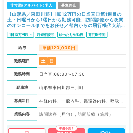
非常勤(アルバイト)求人
募集停止
【山形県／東田川郡】1回12万円の日当直◎第1週目の
土・日曜日から1曜日から勤務可能、訪問診療から夜間
のオンコールまでをお任せ／都内からの飛行機代支給可
能（内科系／非常勤）
1日10万円以上
時短相談可
ゆったりめ勤務
専門医不問
給与
単価120,000円
土
日
勤務曜日
勤務時間
日当直:08:30〜07:30
勤務地
山形県東田川郡三川町
募集科目
神経内科、一般内科、循環器内科、呼吸器内科、消化器内科、内分泌・代謝内科、腎臓内科、老年内科、血液内科、外科系全般、一般外科、膠原病科
業務内容
訪問診療（居宅）, 訪問診療（施設）
詳細を