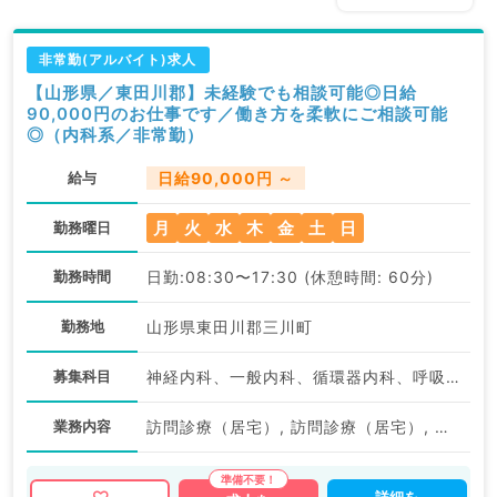
非常勤(アルバイト)求人
【山形県／東田川郡】未経験でも相談可能◎日給
90,000円のお仕事です／働き方を柔軟にご相談可能
◎（内科系／非常勤）
給与
日給90,000円 ～
月
火
水
木
金
土
日
勤務曜日
勤務時間
日勤:08:30〜17:30 (休憩時間: 60分)
勤務地
山形県東田川郡三川町
募集科目
神経内科、一般内科、循環器内科、呼吸器内科、消化器内科、内分泌・代謝内科、腎臓内科、老年内科、血液内科、外科系全般、一般外科、膠原病科
業務内容
訪問診療（居宅）, 訪問診療（居宅）, 訪問診療（施設）, 訪問診療（施設）
詳細を