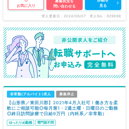
募集状況を
見る
お気に入り
問い合わせる
求人更新日 : 2024/06/07
求人No. : 629068
非常勤(アルバイト)求人
募集停止
【山形県／東田川郡】2021年4月入社可！働き方を柔
軟にご相談可能◎毎月第1・2週土曜・日曜日のご勤務
◎終日訪問診療で日給9万円（内科系／非常勤）
ゆったりめ勤務
専門医不問