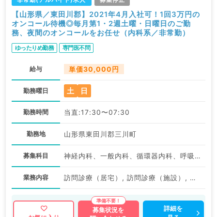
【山形県／東田川郡】2021年4月入社可！1回3万円の
オンコール待機◎毎月第1・2週土曜・日曜日のご勤
務、夜間のオンコールをお任せ（内科系／非常勤）
ゆったりめ勤務
専門医不問
給与
単価30,000円
土
日
勤務曜日
勤務時間
当直:17:30〜07:30
勤務地
山形県東田川郡三川町
募集科目
神経内科、一般内科、循環器内科、呼吸器内科、消化器内科、内分泌・代謝内科、腎臓内科、老年内科、血液内科、外科系全般、一般外科、膠原病科
業務内容
訪問診療（居宅）, 訪問診療（施設）, 待機
詳細を
募集状況を