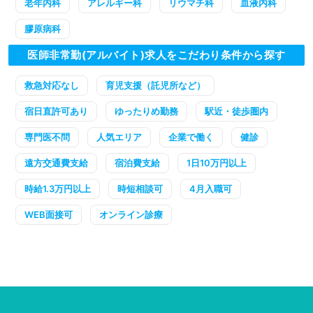
老年内科
アレルギー科
リウマチ科
血液内科
膠原病科
医師非常勤(アルバイト)求人をこだわり条件から探す
救急対応なし
育児支援（託児所など）
宿日直許可あり
ゆったりめ勤務
駅近・徒歩圏内
専門医不問
人気エリア
企業で働く
健診
遠方交通費支給
宿泊費支給
1日10万円以上
時給1.3万円以上
時短相談可
4月入職可
WEB面接可
オンライン診療