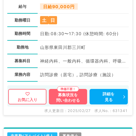
給与
日給90,000円
土
日
勤務曜日
勤務時間
日勤:08:30〜17:30 (休憩時間: 60分)
勤務地
山形県東田川郡三川町
募集科目
神経内科、一般内科、循環器内科、呼吸器内科、消化器内科、内分泌・代謝内科、腎臓内科、老年内科、血液内科、外科系全般、一般外科、膠原病科
業務内容
訪問診療（居宅）, 訪問診療（施設）
詳細を
募集状況を
見る
お気に入り
問い合わせる
求人更新日 : 2025/02/27
求人No. : 631341
非常勤(アルバイト)求人
募集停止