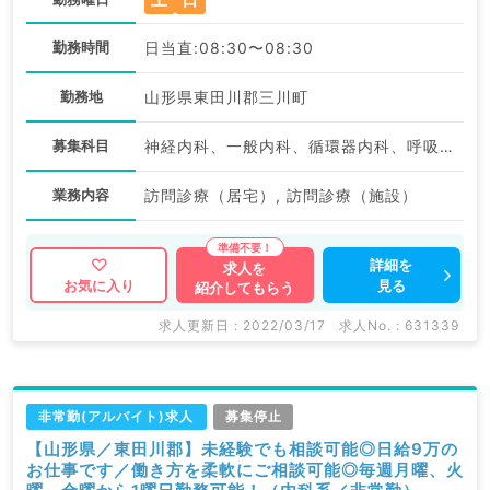
勤務時間
日当直:08:30〜08:30
勤務地
山形県東田川郡三川町
募集科目
神経内科、一般内科、循環器内科、呼吸器内科、消化器内科、内分泌・代謝内科、腎臓内科、老年内科、血液内科、外科系全般、一般外科、膠原病科
業務内容
訪問診療（居宅）, 訪問診療（施設）
詳細を
求人を
見る
お気に入り
紹介してもらう
求人更新日 : 2022/03/17
求人No. : 631339
非常勤(アルバイト)求人
募集停止
【山形県／東田川郡】未経験でも相談可能◎日給9万の
お仕事です／働き方を柔軟にご相談可能◎毎週月曜、火