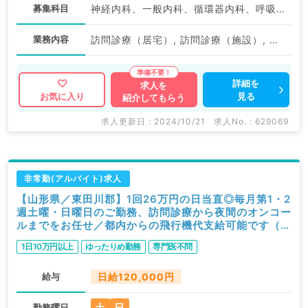
募集科目
神経内科、一般内科、循環器内科、呼吸器内科、消化器内科、内分泌・代謝内科、腎臓内科、老年内科、血液内科、外科系全般、一般外科、膠原病科
業務内容
訪問診療（居宅）, 訪問診療（施設）, 待機
詳細を
求人を
見る
お気に入り
紹介してもらう
求人更新日 : 2024/10/21
求人No. : 629069
非常勤(アルバイト)求人
【山形県／東田川郡】1回26万円の日当直◎毎月第1・2
週土曜・日曜日のご勤務、訪問診療から夜間のオンコー
ルまでをお任せ／都内からの飛行機代支給可能です（内
科系／非常勤）
1日10万円以上
ゆったりめ勤務
専門医不問
給与
日給120,000円
土
日
勤務曜日