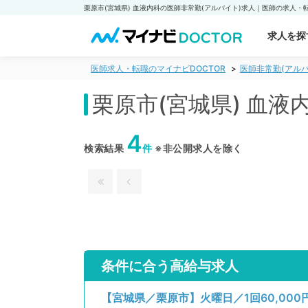
求人を探
医師求人・転職のマイナビDOCTOR
医師非常勤(アルバ
栗原市(宮城県) 血
4
検索結果
件
※非公開求人を除く
条件に合う高給与求人