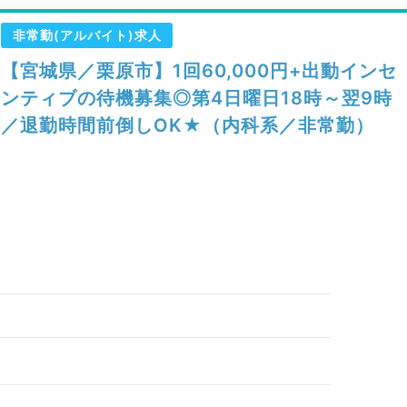
非常勤(アルバイト)求人
【宮城県／栗原市】1回60,000円+出動インセ
ンティブの待機募集◎第4日曜日18時～翌9時
／退勤時間前倒しOK★（内科系／非常勤）