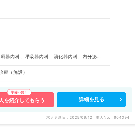
神経内科、一般内科、循環器内科、呼吸器内科、消化器内科、内分泌・代謝内科、腎臓内科、老年内科、血液内科、膠原病科
問診療（施設）
詳細を
見る
人を
紹介してもらう
求人更新日 : 2025/09/12
求人No. : 904094