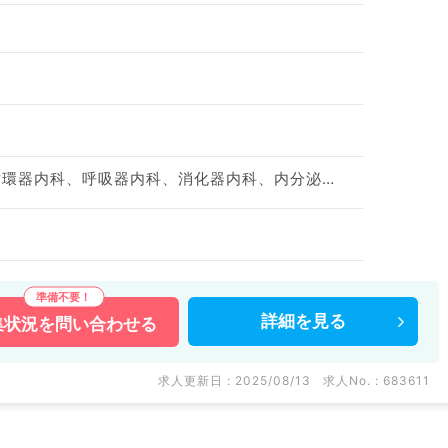
神経内科、一般内科、循環器内科、呼吸器内科、消化器内科、内分泌・代謝内科、腎臓内科、老年内科、血液内科、膠原病科、科目不問
詳細を
見る
集状況を
問い合わせる
求人更新日 : 2025/08/13
求人No. : 683611