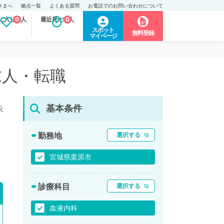
さまへ
拠点一覧
よくある質問
お電話でのお問い合わせについて
に入り求人
0
最近見た求人
0
スポット
無料登録
マイページ
求人・転職
基本条件
示
勤務地
選択する
宮城県栗原市
診療科目
選択する
血液内科