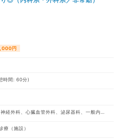
,000円
休憩時間: 60分)
神経内科、整形外科、脳神経外科、心臓血管外科、泌尿器科、一般内科、循環器内科、呼吸器内科、消化器内科、内分泌・代謝内科、腎臓内科、老年内科、血液内科、外科系全般、一般外科、消化器外科、膠原病科
問診療（施設）