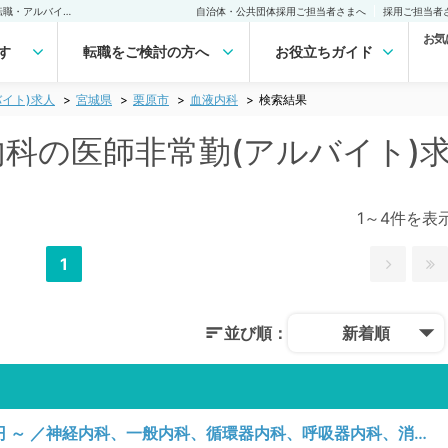
栗原市(宮城県) 血液内科の医師非常勤(アルバイト)求人｜医師の求人・転職・アルバイトは【マイナビDOCTOR】
自治体・公共団体採用ご担当者さまへ
採用ご担当者
お気
す
転職をご検討の方へ
お役立ちガイド
イト)求人
宮城県
栗原市
血液内科
検索結果
液内科の医師非常勤(アルバイト)
1～4件を表
1
並び順：
新着順
【宮城県／栗原市】火曜日／1回60,000円 ～ ／神経内科、一般内科、循環器内科、呼吸器内科、消化器内科、内分泌・代謝内科、腎臓内科、老年内科、血液内科、膠原病科／訪問診療（居宅）、訪問診療（施設）