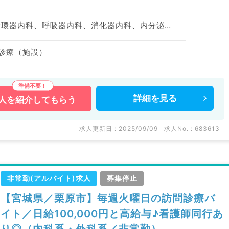
神経内科、一般内科、循環器内科、呼吸器内科、消化器内科、内分泌・代謝内科、腎臓内科、老年内科、血液内科、膠原病科
問診療（施設）
詳細を
見る
人を
紹介してもらう
求人更新日 : 2025/09/09
求人No. : 683613
非常勤(アルバイト)求人
募集停止
【宮城県／栗原市】毎週火曜日の訪問診療バ
イト／日給100,000円と高給与♪看護師同行あ
り◎（内科系・外科系／非常勤）