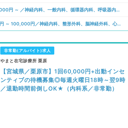
【宮城県／栗原市】月、日曜日／日給60,000円 ～ ／神経内科、一般内科、循環器内科、呼吸器内科、消化器内科、内分泌・代謝内科、腎臓内科、老年内科、血液内科、膠原病科／訪問診療（居宅）、訪問診療（施設）
【宮城県／栗原市】火曜日／日給80,000円 ～ 100,000円／神経内科、整形外科、脳神経外科、心臓血管外科、泌尿器科、一般内科、循環器内科、呼吸器内科、消化器内科、内分泌・代謝内科、腎臓内科、老年内科、血液内科、外科系全般、一般外科、消化器外科、膠原病科／訪問診療（居宅）、訪問診療（施設）
非常勤(アルバイト)求人
やまと在宅診療所 栗原
【宮城県／栗原市】1回60,000円+出動インセ
ンティブの待機募集◎毎週火曜日18時～翌9時
／退勤時間前倒しOK★（内科系／非常勤）