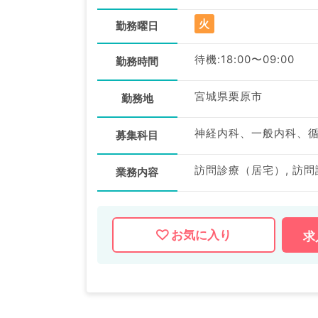
火
勤務曜日
待機:18:00〜09:00
勤務時間
宮城県栗原市
勤務地
募集科目
訪問診療（居宅）, 訪
業務内容
お気に入り
求