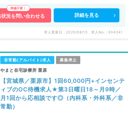
詳細を
見る
集状況を
問い合わせる
求人更新日 : 2025/08/13
求人No. : 634341
非常勤(アルバイト)求人
募集停止
やまと在宅診療所 栗原
【宮城県／栗原市】1回60,000円+インセンテ
ィブのOC待機求人★第3日曜日18～月9時／
月1回から応相談です◎（内科系・外科系／非
常勤）